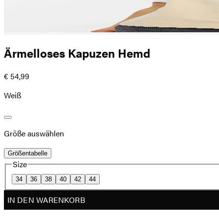
Ärmelloses Kapuzen Hemd
€ 54,99
Weiß
Größe auswählen
Größentabelle
Size
34
36
38
40
42
44
IN DEN WARENKORB