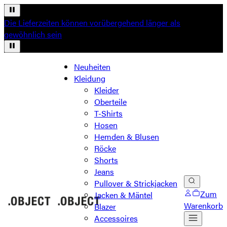
Die Lieferzeiten können vorübergehend länger als
gewöhnlich sein
Neuheiten
Kleidung
Kleider
Oberteile
T-Shirts
Hosen
Hemden & Blusen
Röcke
Shorts
Jeans
Pullover & Strickjacken
Zum
Jacken & Mäntel
Warenkorb
Blazer
Accessoires