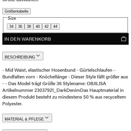
Größentabelle
Size
34
36
38
40
42
44
IN DEN WARENKORB
BESCHREIBUNG
- Mid Waist, elastischer Hosenbund - Gürtelschlaufen -
Bundfalten vorn - Knöchellänge - Dieser Style fällt größer aus
- - Das Model trägt Größe 36 Stylename: OBJILISA
Artikelnummer 23037921_DarkDenim
Das Hauptmaterial in
diesem Produkt besteht zu mindestens 50 % aus recyceltem
Polyester.
MATERIAL & PFLEGE