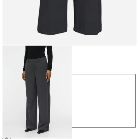
Größe
Größe
34
36
38
40
42
44
49,99 €