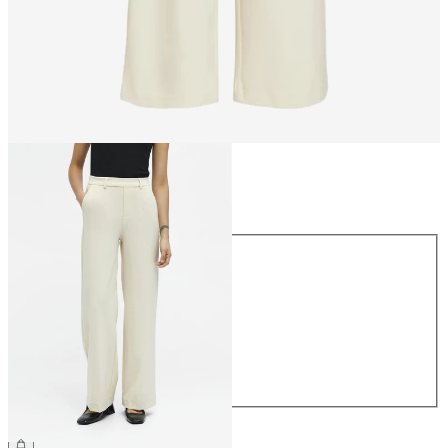
Größe
Größe
34
36
38
40
42
44
49,99 €