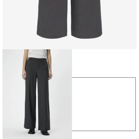
Größe
Größe
34
36
38
40
42
44
49,99 €