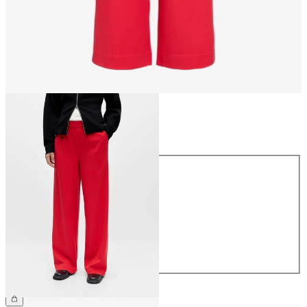
Größe
Größe
34
36
38
40
42
44
49,99 €