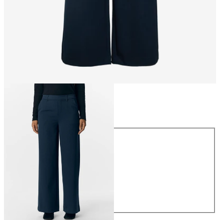
Größe
Größe
34
36
38
40
42
44
49,99 €