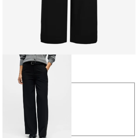
Größe
Größe
34
36
38
40
42
44