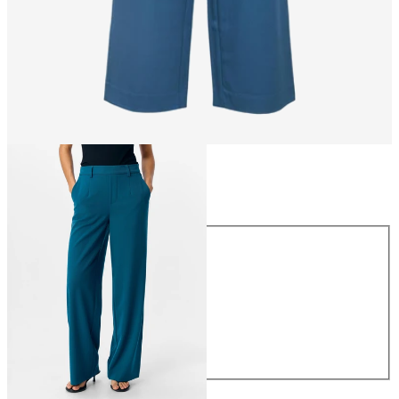
Größe
Größe
34
36
38
40
42
44
49,99 €