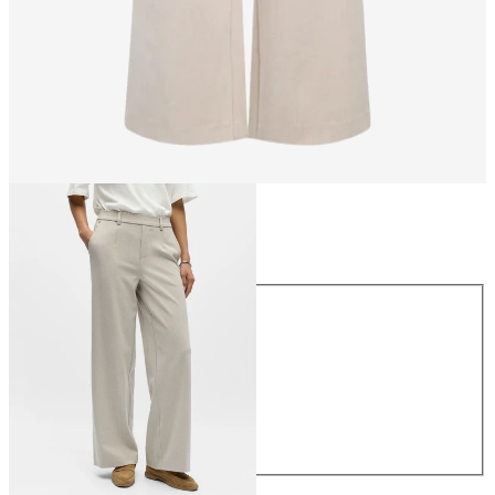
Größe
Größe
34
36
38
40
42
44
49,99 €