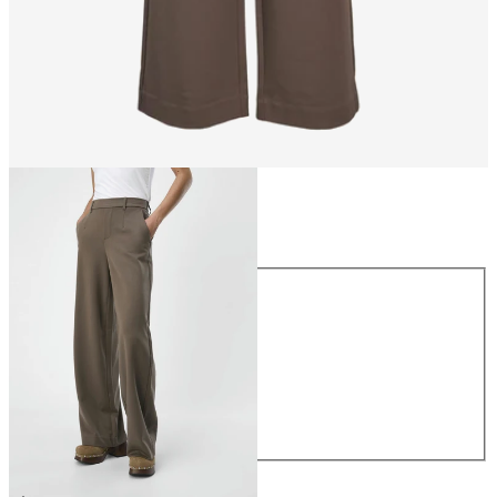
Größe
Größe
34
36
38
40
42
44
49,99 €