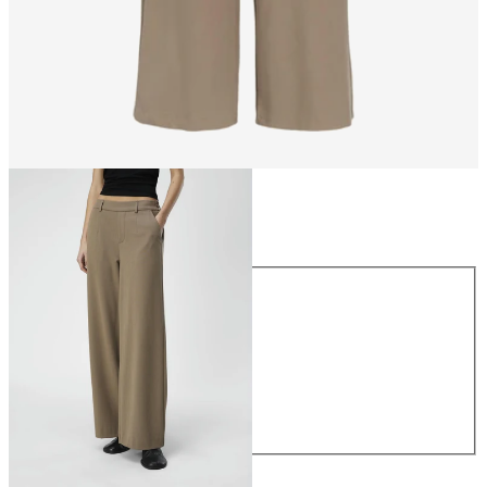
Größe
Größe
34
36
38
40
42
44
49,99 €