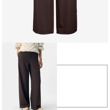
Größe
Größe
34
36
38
40
42
44