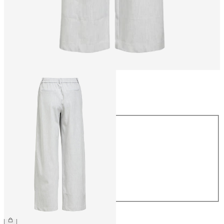
Größe
Größe
34
36
38
40
42
44
49,99 €