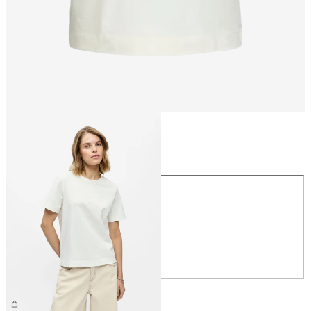
Talla
Talla
XS
S
M
L
XL
26,99 €