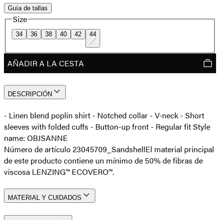
Guía de tallas
Size
34
36
38
40
42
44
AÑADIR A LA CESTA
DESCRIPCIÓN
- Linen blend poplin shirt - Notched collar - V-neck - Short
sleeves with folded cuffs - Button-up front - Regular fit Style
name: OBJSANNE
Número de artículo 23045709_Sandshell
El material principal
de este producto contiene un mínimo de 50% de fibras de
viscosa LENZING™ ECOVERO™.
MATERIAL Y CUIDADOS