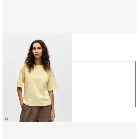
Talla
Talla
XS
S
M
L
XL
26,99 €