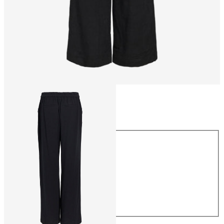
Talla
Talla
34
36
38
40
42
44
54,99 €