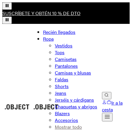
SUSCRÍBETE Y OBTÉN 10 % DE DTO
Recién llegados
Ropa
Vestidos
Tops
Camisetas
Pantalones
Camisas y blusas
Faldas
Shorts
Jeans
Jerséis y cárdigans
Ir a la
Chaquetas y abrigos
cesta
Blazers
Accesorios
Mostrar todo