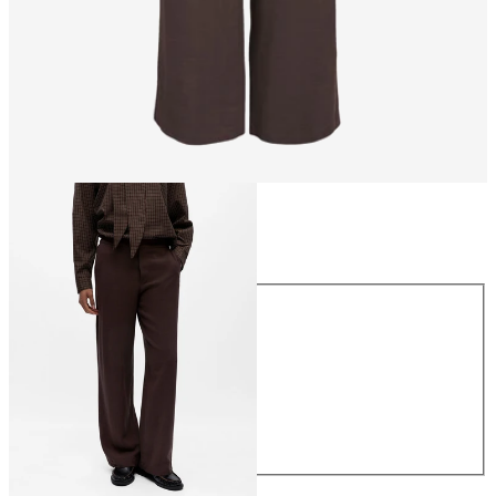
Talla
Talla
34
36
38
40
42
44
54,99 €