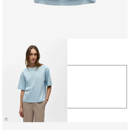
Talla
Talla
XS
S
M
L
XL
26,99 €