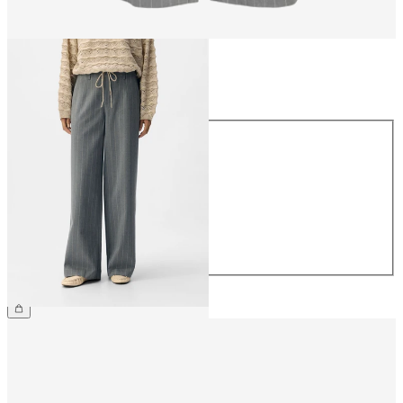
Talla
Talla
34
36
38
40
42
44
49,99 €