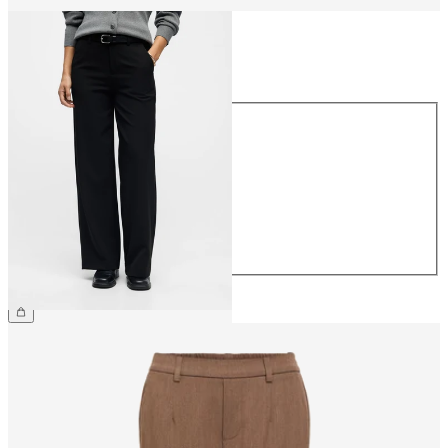
Talla
Talla
34
36
38
40
42
44
49,99 €