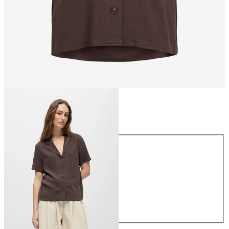
Talla
Talla
34
36
38
40
42
44