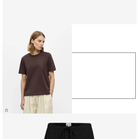
Talla
Talla
XS
S
M
L
XL
26,99 €