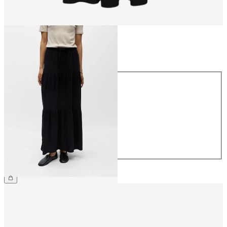
Talla
Talla
34
36
38
40
42
44
64,99 €