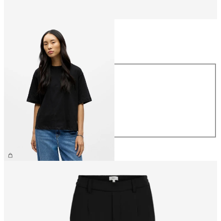
Talla
Talla
XS
S
M
L
XL
26,99 €