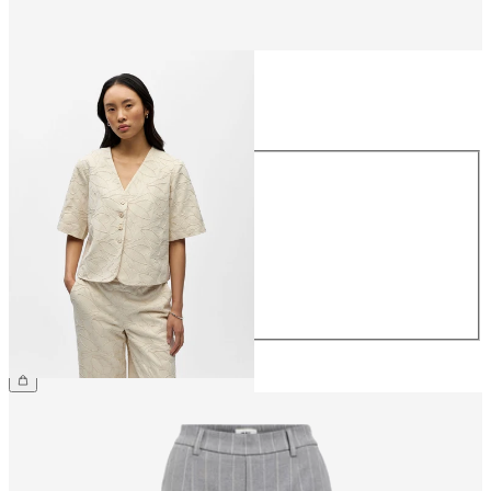
Talla
Talla
34
36
38
40
42
44
69,99 €