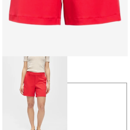
Taille
Taille
34
36
38
40
42
44