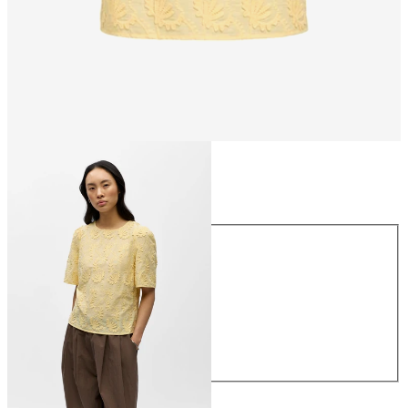
Taille
Taille
34
36
38
40
42
44
54,99 €