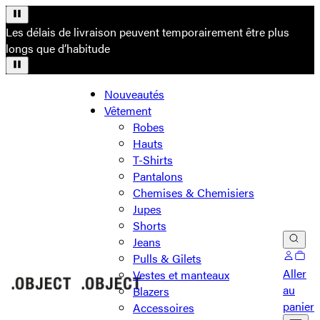
Les délais de livraison peuvent temporairement être plus
longs que d’habitude
Nouveautés
Vêtement
Robes
Hauts
T-Shirts
Pantalons
Chemises & Chemisiers
Jupes
Shorts
Jeans
Pulls & Gilets
Aller
Vestes et manteaux
au
Blazers
panier
Accessoires