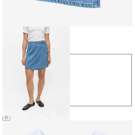
Taille
Taille
34
36
38
40
42
44
54,99 €