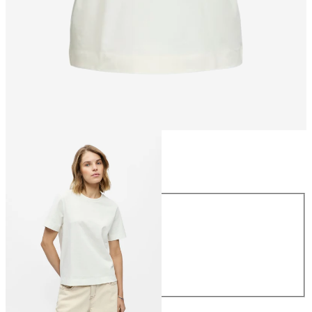
Taille
Taille
XS
S
M
L
XL
26,99 €