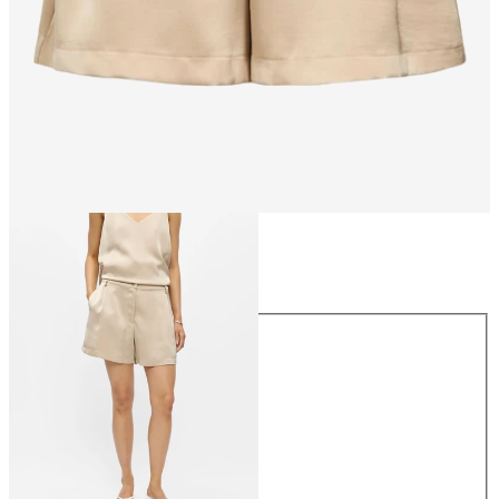
Taille
Taille
34
36
38
40
42
44