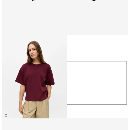
Taille
Taille
XS
S
M
L
XL
39,99 €