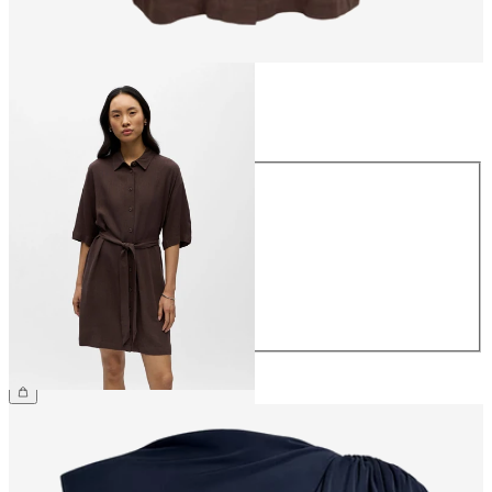
Taille
Taille
34
36
38
40
42
44
64,99 €