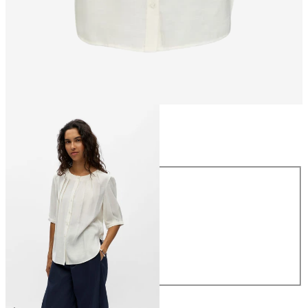
Taille
Taille
34
36
38
40
42
44
44,99 €