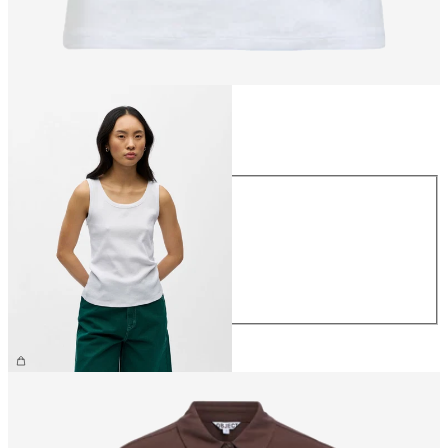
Taille
Taille
XS
S
M
L
XL
24,99 €