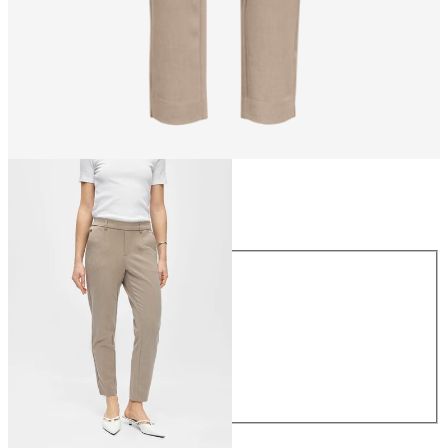
Taille
Taille
34
36
38
40
42
44
39,99 €