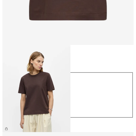
Taille
Taille
XS
S
M
L
XL
26,99 €