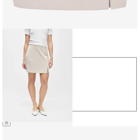
Taille
Taille
34
36
38
40
42
44
34,99 €