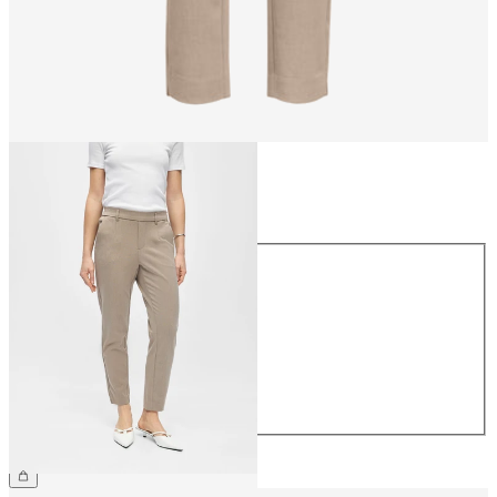
Taille
Taille
34
36
38
40
42
44
49.90 CHF