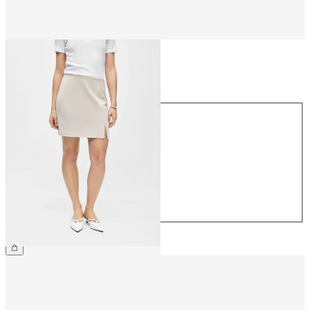
Taille
Taille
34
36
38
40
42
44
39.90 CHF