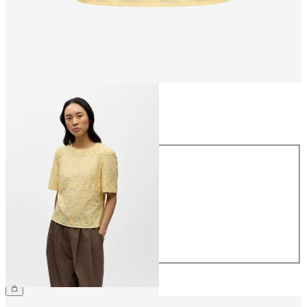
Taille
Taille
34
36
38
40
42
44
59.90 CHF