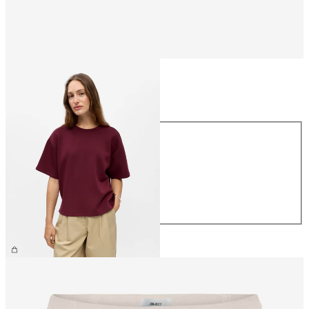
Taille
Taille
XS
S
M
L
XL
44.90 CHF