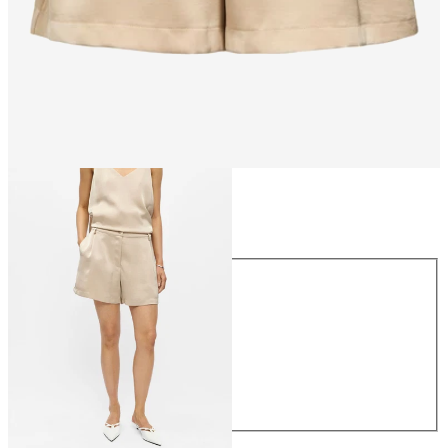
Taille
Taille
34
36
38
40
42
44
49.90 CHF