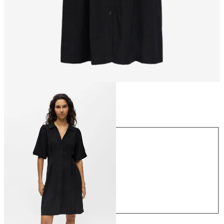
Taille
Taille
34
36
38
40
42
44
59.90 CHF