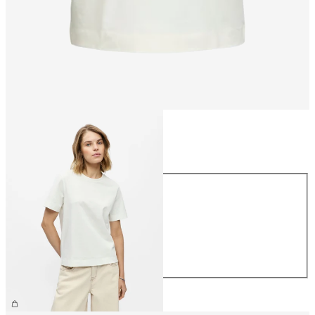
Taille
Taille
XS
S
M
L
XL
29.90 CHF