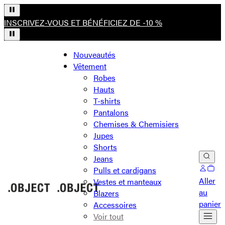
INSCRIVEZ-VOUS ET BÉNÉFICIEZ DE -10 %
Nouveautés
Vêtement
Robes
Hauts
T-shirts
Pantalons
Chemises & Chemisiers
Jupes
Shorts
Jeans
Pulls et cardigans
Aller
Vestes et manteaux
au
Blazers
panier
Accessoires
Voir tout