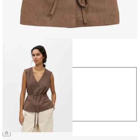
Taille
Taille
34
36
38
40
42
44
49.90 CHF