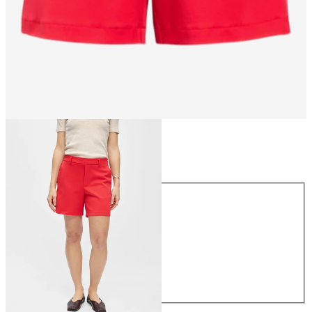
Taille
Taille
34
36
38
40
42
44
39.90 CHF