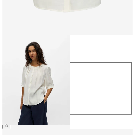
Taille
Taille
34
36
38
40
42
44
49.90 CHF