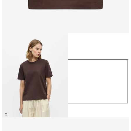
Taille
Taille
XS
S
M
L
XL
29.90 CHF