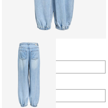
Taille
Taille
34
36
38
40
42
44
Longueur
Longueur
32
79.90 CHF