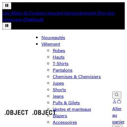
Les délais de livraison peuvent temporairement être plus
longs que d’habitude
Nouveautés
Vêtement
Robes
Hauts
T-Shirts
Pantalons
Chemises & Chemisiers
Jupes
Shorts
Jeans
Pulls & Gilets
Aller
Vestes et manteaux
au
Blazers
panier
Accessoires