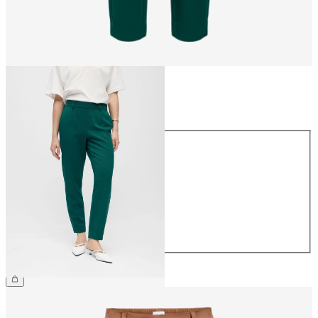
Taille
Taille
34
36
38
40
42
44
39,99 €