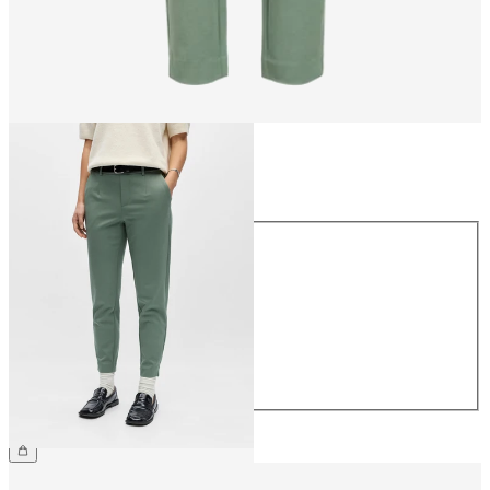
Taille
Taille
34
36
38
40
42
44
39,99 €