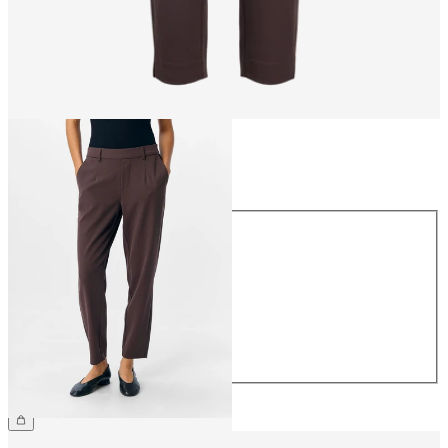
Taille
Taille
34
36
38
40
42
44
39,99 €