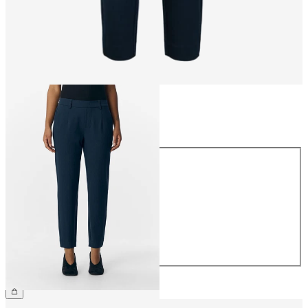
Taille
Taille
34
36
38
40
42
44
39,99 €