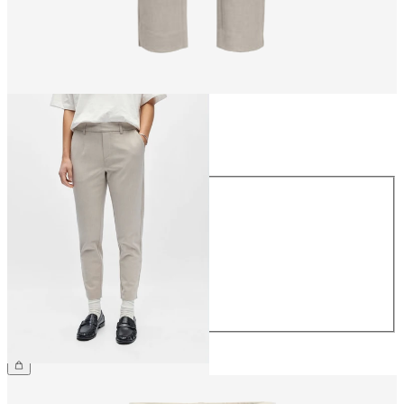
Taille
Taille
34
36
38
40
42
44
39,99 €