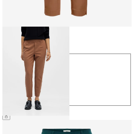
Taille
Taille
34
36
38
40
42
44
39,99 €