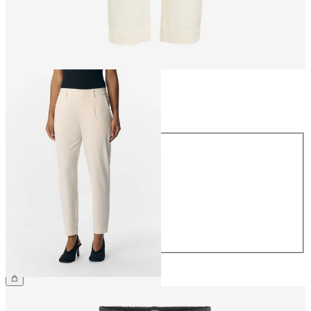
Taille
Taille
34
36
38
40
42
44
39,99 €