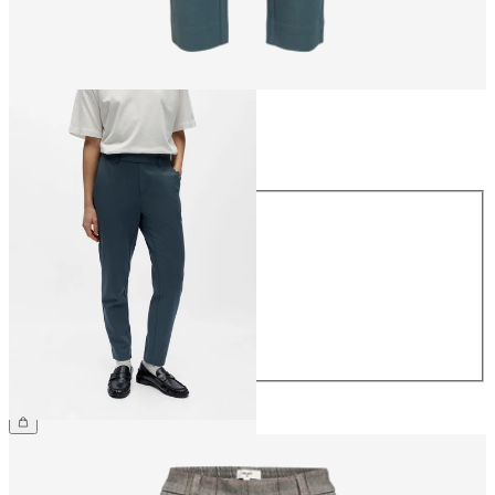
Taille
Taille
34
36
38
40
42
44
39,99 €