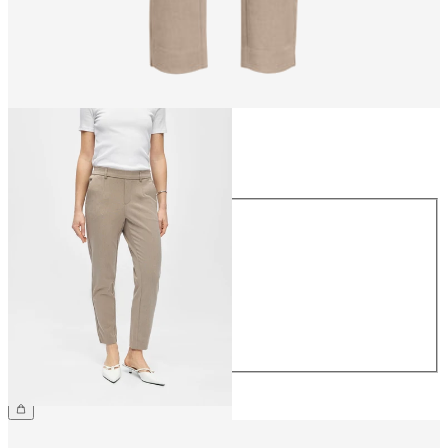
Taille
Taille
34
36
38
40
42
44
39,99 €