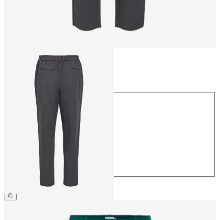
Taille
Taille
34
36
38
40
42
44
39,99 €