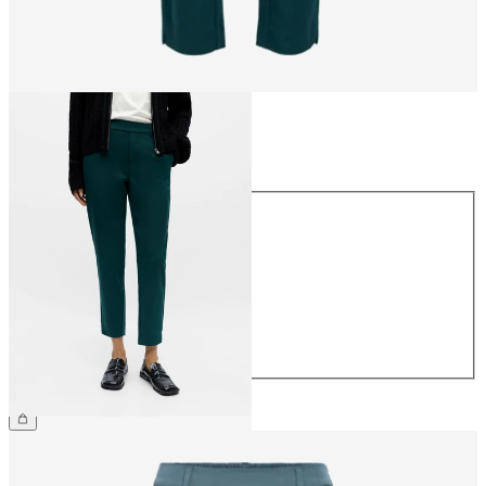
Taille
Taille
34
36
38
40
42
44
39,99 €