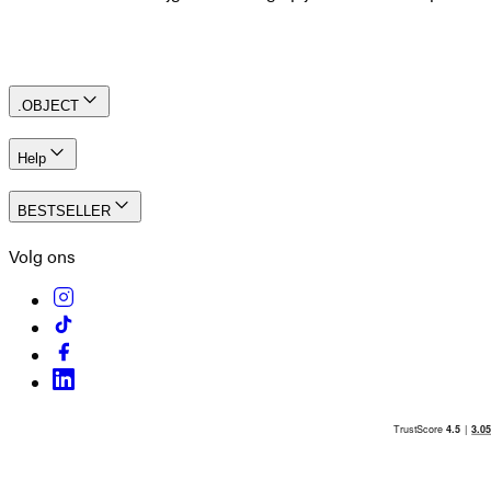
Account aanmaken
.OBJECT
Help
BESTSELLER
Volg ons