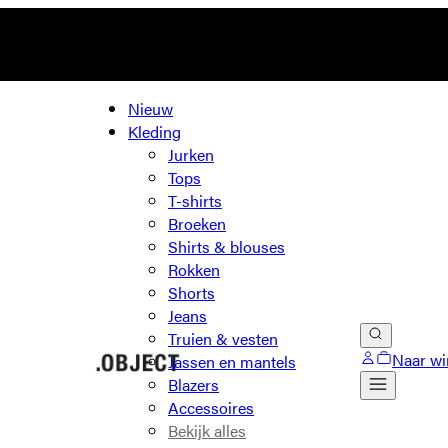
Nieuw
Kleding
Jurken
Tops
T-shirts
Broeken
Shirts & blouses
Rokken
Shorts
Jeans
Truien & vesten
Naar wi
Jassen en mantels
Blazers
Accessoires
Bekijk alles