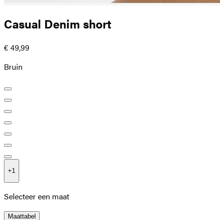
Casual Denim short
€ 49,99
Bruin
+
1
Selecteer een maat
Maattabel