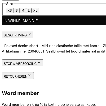
Size
XS
S
M
L
XL
IN WINKELMANDJE
BESCHRIJVING
- Relaxed denim short - Mid-rise elastische taille met koord - 
Artikelnummer 23046631_SealBrown
Het hoofdmateriaal in di
STOF & VERZORGING
RETOURNEREN
Word member
Word member en krijg 10% korting op je eerste aankoop.