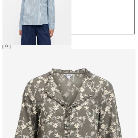
38
40
42
44
€ 54,99