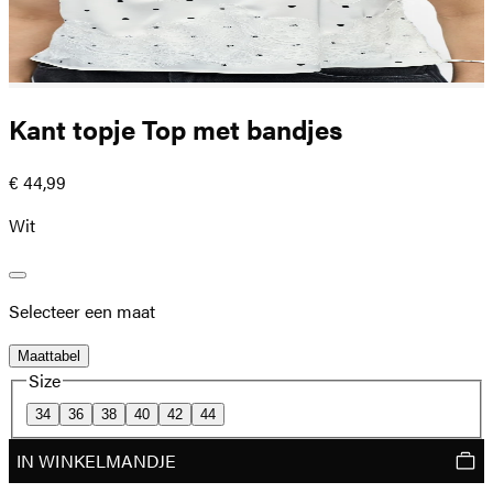
Kant topje Top met bandjes
€ 44,99
Wit
Selecteer een maat
Maattabel
Size
34
36
38
40
42
44
IN WINKELMANDJE