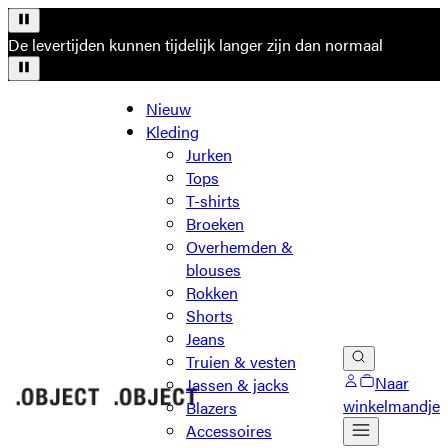
De levertijden kunnen tijdelijk langer zijn dan normaal
Nieuw
Kleding
Jurken
Tops
T-shirts
Broeken
Overhemden &
blouses
Rokken
Shorts
Jeans
Truien & vesten
Naar
Jassen & jacks
winkelmandje
Blazers
Accessoires