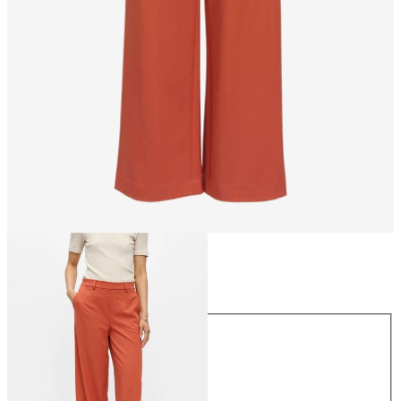
Maat
Maat
34
36
38