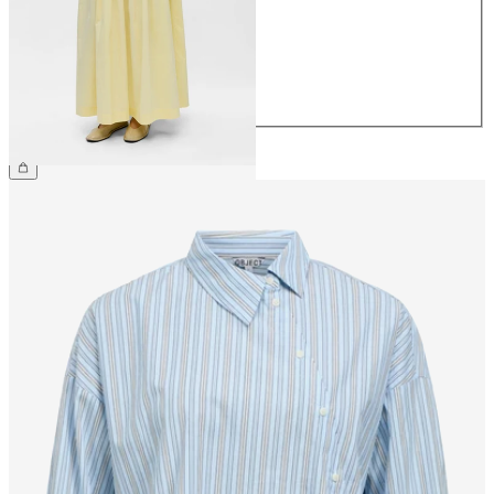
38
40
42
44
€ 79,99