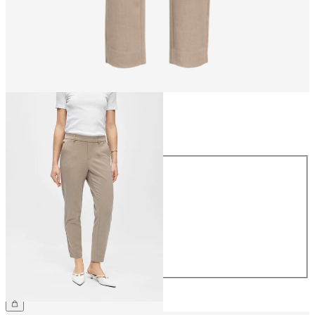
Maat
Maat
34
36
38
40
42
44
€ 39,99