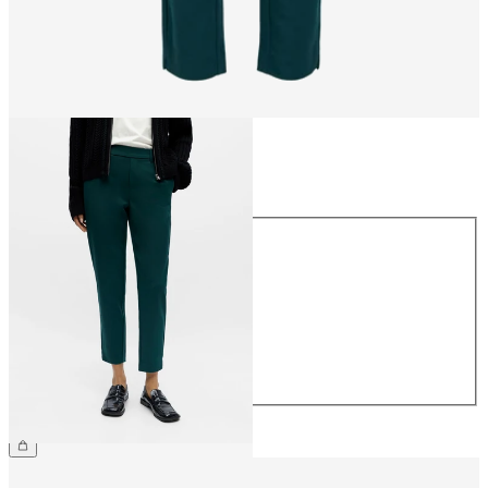
Maat
Maat
34
36
38
40
42
44
€ 39,99