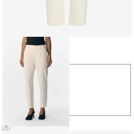
Maat
Maat
34
36
38
40
42
44
€ 39,99