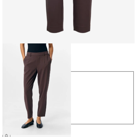
Maat
Maat
34
36
38
40
42
44
€ 39,99