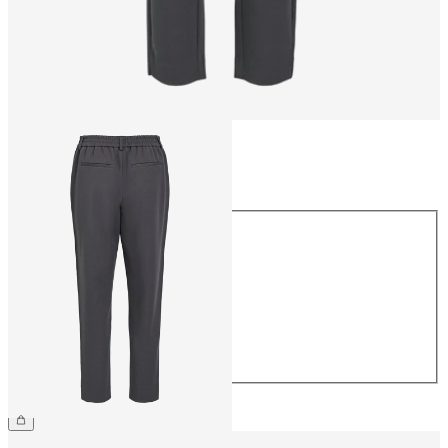
Maat
Maat
34
36
38
40
42
44
€ 39,99