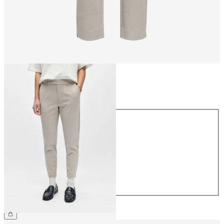
Maat
Maat
34
36
38
40
42
44
€ 39,99