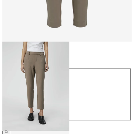
Maat
Maat
34
36
38
40
42
44
€ 39,99