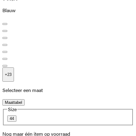
Blauw
+
23
Selecteer een maat
Maattabel
Size
44
Nog maar één item op voorraad