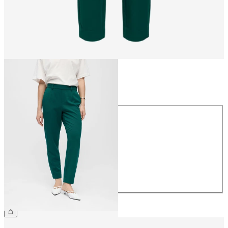
Maat
Maat
34
36
38
40
42
44
€ 39,99