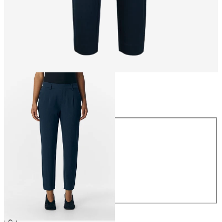
Maat
Maat
34
36
38
40
42
44
€ 39,99