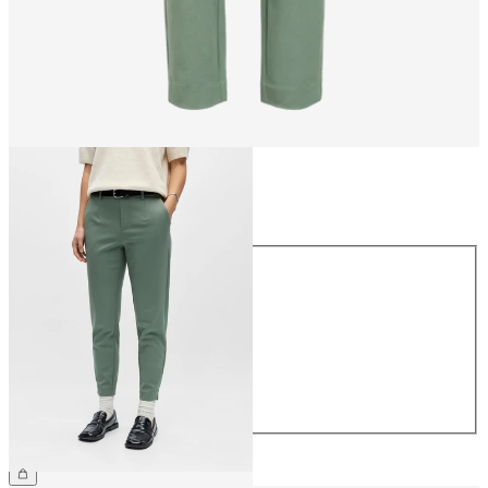
Maat
Maat
34
36
38
40
42
44
€ 39,99