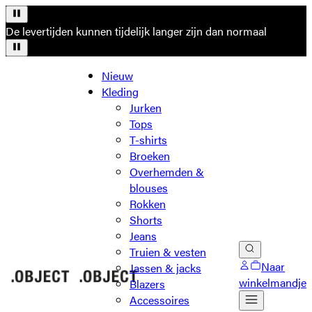
De levertijden kunnen tijdelijk langer zijn dan normaal
Nieuw
Kleding
Jurken
Tops
T-shirts
Broeken
Overhemden &
blouses
Rokken
Shorts
Jeans
Truien & vesten
Naar
Jassen & jacks
winkelmandje
Blazers
Accessoires