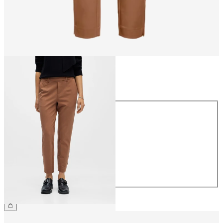
Maat
Maat
34
36
38
40
42
44
€ 39,99