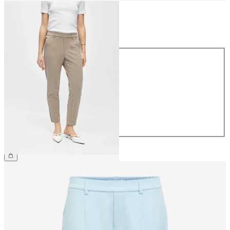
Rozmiar
Rozmiar
34
36
38
40
42
44
169,99 zł