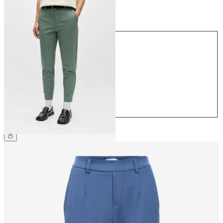
Rozmiar
Rozmiar
34
36
38
40
42
44
169,99 zł