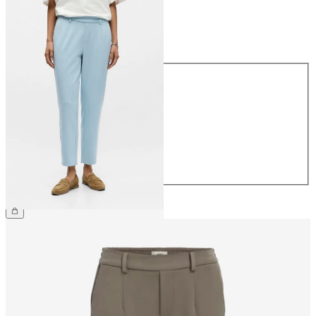
Rozmiar
Rozmiar
34
36
38
40
42
44
169,99 zł