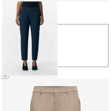
Rozmiar
Rozmiar
34
36
38
40
42
44
169,99 zł