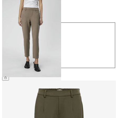
Rozmiar
Rozmiar
34
36
38
40
42
44
169,99 zł