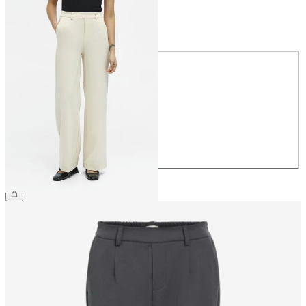
Rozmiar
Rozmiar
34
36
38
40
42
44
209,99 zł