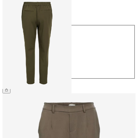
Rozmiar
Rozmiar
34
36
38
40
42
44
169,99 zł