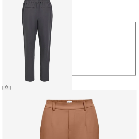
Rozmiar
Rozmiar
34
36
38
40
42
44
169,99 zł