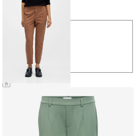
Rozmiar
Rozmiar
34
36
38
40
42
44
169,99 zł