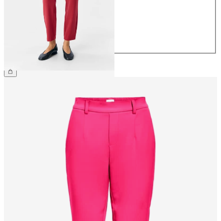
38
40
42
44
169,99 zł