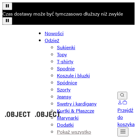
Czas dostawy może być tymczasowo dłuższy niż zwykle
Nowości
Odzież
Sukienki
Topy
T-shirty
Spodnie
Koszule i bluzki
Spódnice
Szorty
Jeansy
Swetry i kardigany
Przejdź
Kurtki & Płaszcze
do
Marynarki
koszyka
Dodatki
Pokaż wszystko