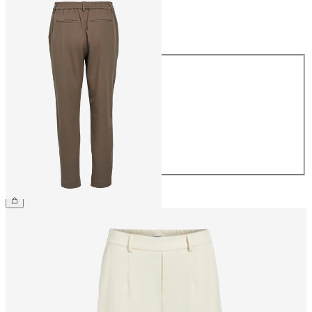
Rozmiar
Rozmiar
34
36
38
40
42
44
169,99 zł