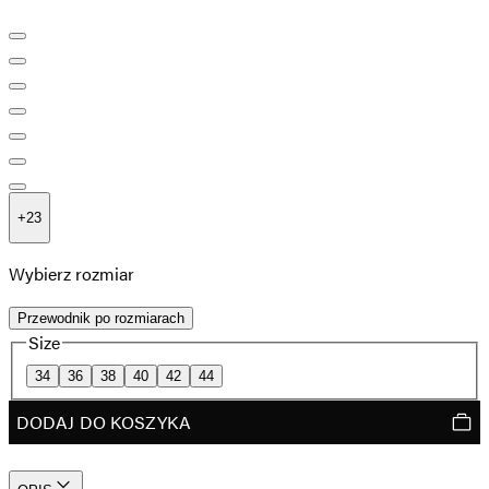
+
23
Wybierz rozmiar
Przewodnik po rozmiarach
Size
34
36
38
40
42
44
DODAJ DO KOSZYKA