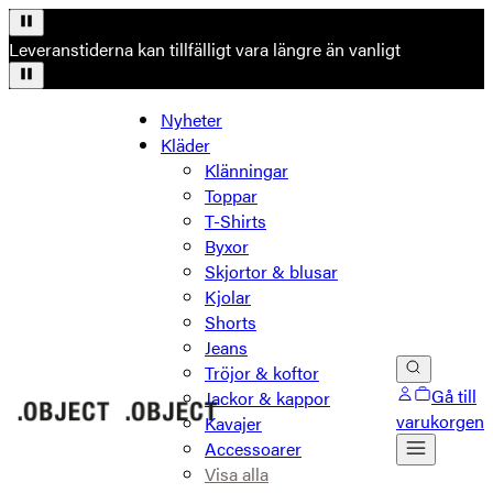
Leveranstiderna kan tillfälligt vara längre än vanligt
Nyheter
Kläder
Klänningar
Toppar
T-Shirts
Byxor
Skjortor & blusar
Kjolar
Shorts
Jeans
Tröjor & koftor
Gå till
Jackor & kappor
varukorgen
Kavajer
Accessoarer
Visa alla