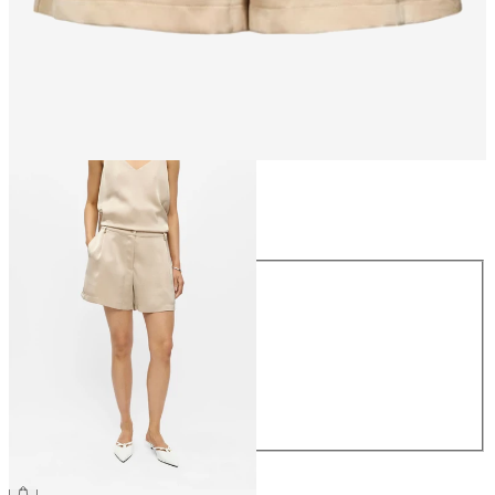
Storlek
Storlek
34
36
38
40
42
44
559,95 kr