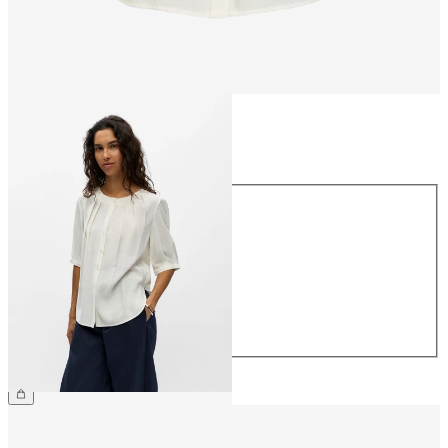
Storlek
Storlek
34
36
38
40
42
44
499,95 kr