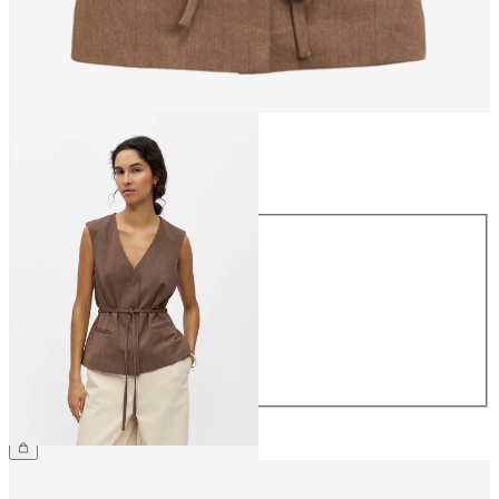
Storlek
Storlek
34
36
38
40
42
44
559,95 kr