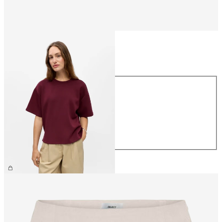
Storlek
Storlek
XS
S
M
L
XL
459,95 kr