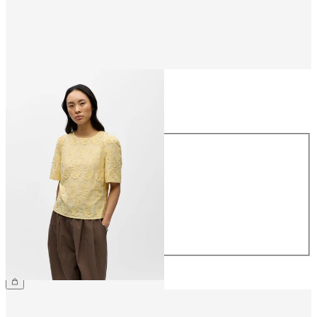
Storlek
Storlek
34
36
38
40
42
44
559,95 kr