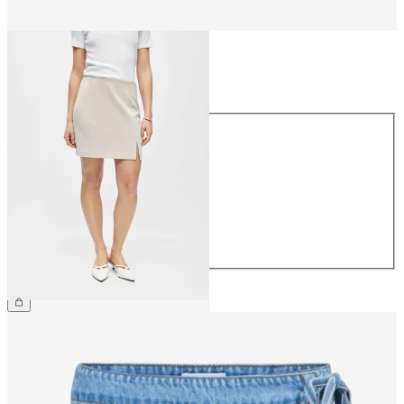
Storlek
Storlek
34
36
38
40
42
44
359,95 kr