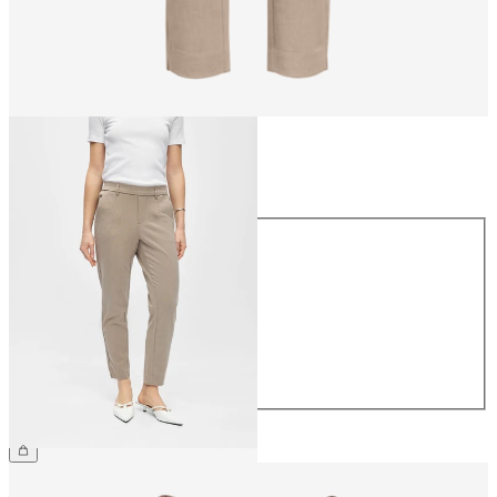
Storlek
Storlek
34
36
38
40
42
44
399,95 kr