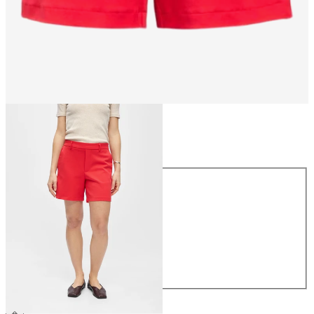
Storlek
Storlek
34
36
38
40
42
44
359,95 kr