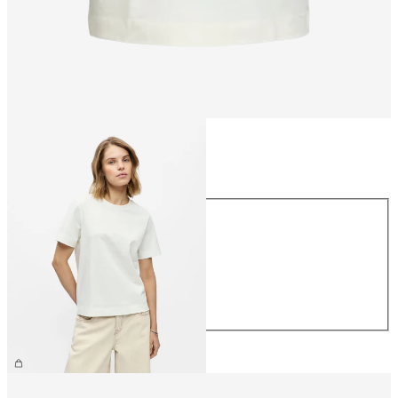
Storlek
Storlek
XS
S
M
L
XL
299,95 kr