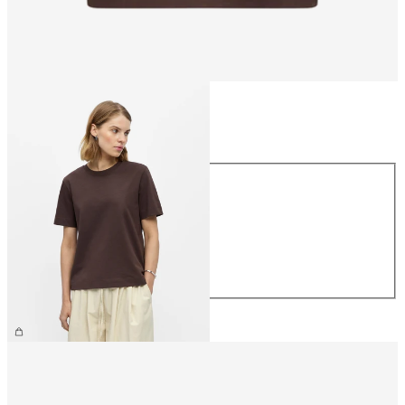
Storlek
Storlek
XS
S
M
L
XL
299,95 kr