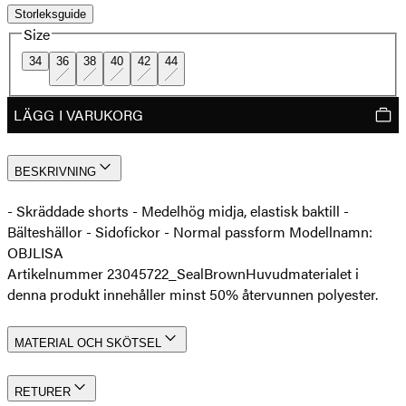
Storleksguide
Size
34
36
38
40
42
44
LÄGG I VARUKORG
BESKRIVNING
- Skräddade shorts - Medelhög midja, elastisk baktill -
Bälteshällor - Sidofickor - Normal passform Modellnamn:
OBJLISA
Artikelnummer 23045722_SealBrown
Huvudmaterialet i
denna produkt innehåller minst 50% återvunnen polyester.
MATERIAL OCH SKÖTSEL
RETURER