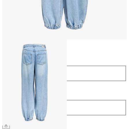
Storlek
Storlek
34
36
38
40
42
44
Längd
Längd
32
799,95 kr