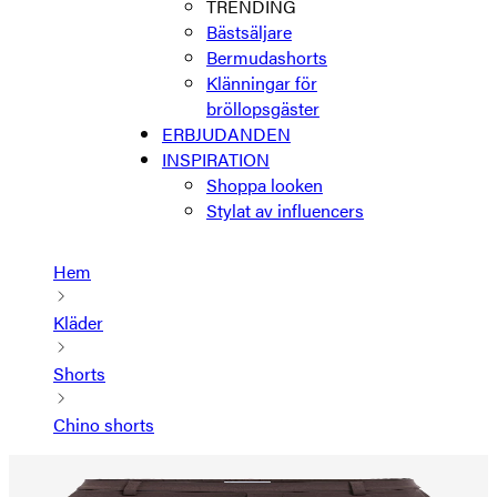
TRENDING
Bästsäljare
Bermudashorts
Klänningar för
bröllopsgäster
ERBJUDANDEN
INSPIRATION
Shoppa looken
Stylat av influencers
Hem
Kläder
Shorts
Chino shorts