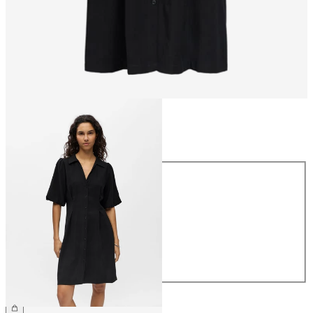
Storlek
Storlek
34
36
38
40
42
44
699,95 kr