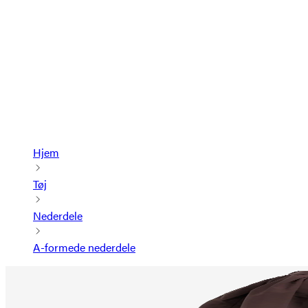
Hjem
Tøj
Nederdele
A-formede nederdele