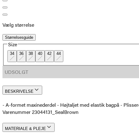
Vælg størrelse
Størrelsesguide
Size
34
36
38
40
42
44
UDSOLGT
BESKRIVELSE
- A-formet maxinederdel - Højtaljet med elastik bagpå - Plisse
Varenummer 23044131_SealBrown
MATERIALE & PLEJE