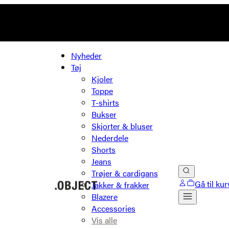
Nyheder
Tøj
Kjoler
Toppe
T-shirts
Bukser
Skjorter & bluser
Nederdele
Shorts
Jeans
Trøjer & cardigans
Gå til kur
Jakker & frakker
Blazere
Accessories
Vis alle