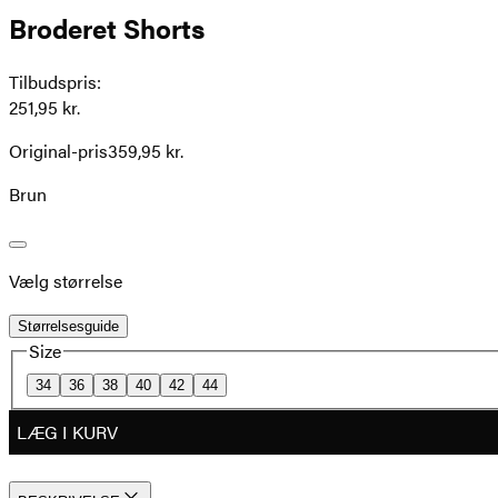
Broderet Shorts
Tilbudspris
:
251,95 kr.
Original-pris
359,95 kr.
Brun
Vælg størrelse
Størrelsesguide
Size
34
36
38
40
42
44
LÆG I KURV