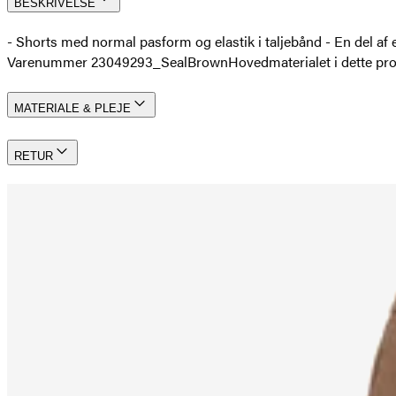
BESKRIVELSE
- Shorts med normal pasform og elastik i taljebånd - En del a
Varenummer 23049293_SealBrown
Hovedmaterialet i dette p
MATERIALE & PLEJE
RETUR