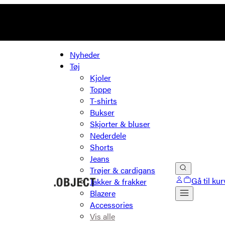
Nyheder
Tøj
Kjoler
Toppe
T-shirts
Bukser
Skjorter & bluser
Nederdele
Shorts
Jeans
Trøjer & cardigans
Gå til kur
Jakker & frakker
Blazere
Accessories
Vis alle