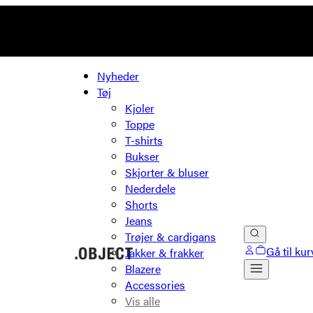
Nyheder
Tøj
Kjoler
Toppe
T-shirts
Bukser
Skjorter & bluser
Nederdele
Shorts
Jeans
Trøjer & cardigans
Gå til kur
Jakker & frakker
Blazere
Accessories
Vis alle