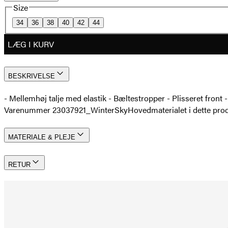
Size
34
36
38
40
42
44
LÆG I KURV
BESKRIVELSE
- Mellemhøj talje med elastik - Bæltestropper - Plisseret front 
Varenummer 23037921_WinterSky
Hovedmaterialet i dette pr
MATERIALE & PLEJE
RETUR