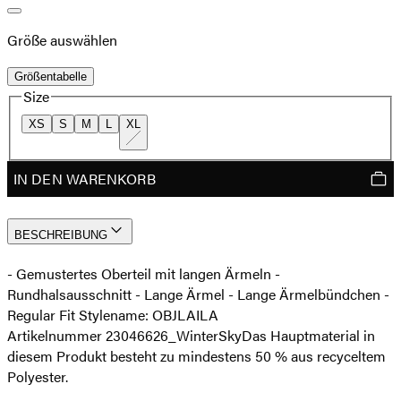
Größe auswählen
Größentabelle
Size
XS
S
M
L
XL
IN DEN WARENKORB
BESCHREIBUNG
- Gemustertes Oberteil mit langen Ärmeln -
Rundhalsausschnitt - Lange Ärmel - Lange Ärmelbündchen -
Regular Fit Stylename: OBJLAILA
Artikelnummer 23046626_WinterSky
Das Hauptmaterial in
diesem Produkt besteht zu mindestens 50 % aus recyceltem
Polyester.