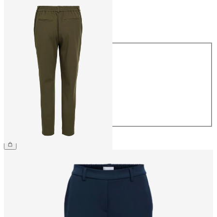
Größe
Größe
34
36
38
40
42
44
€ 39,99