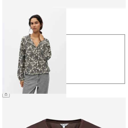
Größe
Größe
34
36
38
40
42
44
€ 59,99