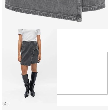
Größe
Größe
34
36
38
40
42
44
€ 54,99