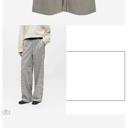
Größe
Größe
34
36
38
40
42
44
€ 49,99