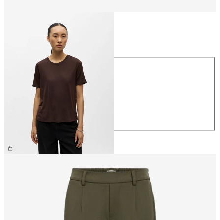
Größe
Größe
XS
S
M
L
XL
€ 26,99