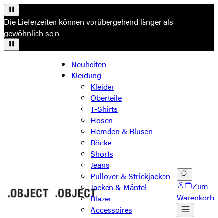
Die Lieferzeiten können vorübergehend länger als
gewöhnlich sein
Neuheiten
Kleidung
Kleider
Oberteile
T-Shirts
Hosen
Hemden & Blusen
Röcke
Shorts
Jeans
Pullover & Strickjacken
Zum
Jacken & Mäntel
Warenkorb
Blazer
Accessoires