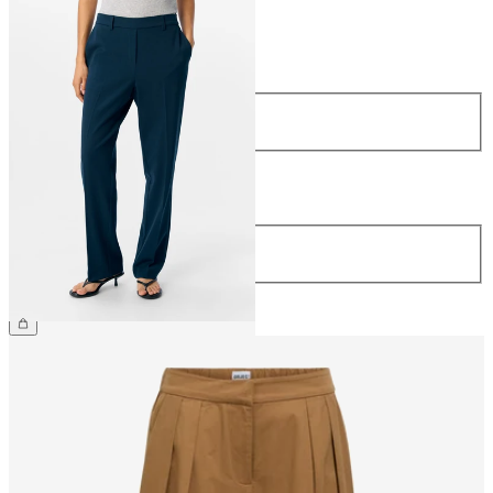
Größe
Größe
34
36
38
40
42
44
Länge
Länge
32
34
€ 44,99