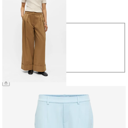
Größe
Größe
34
36
38
40
42
44
€ 64,99