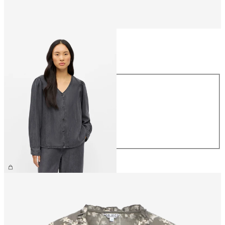
Größe
Größe
XS
S
M
L
XL
€ 64,99