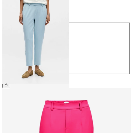
Größe
Größe
34
36
38
40
42
44
€ 39,99