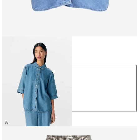
Größe
Größe
XS
S
M
L
XL
€ 64,99