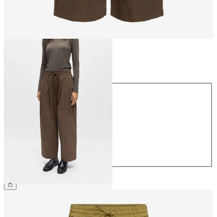
Größe
Größe
34
36
38
40
42
44
€ 64,99