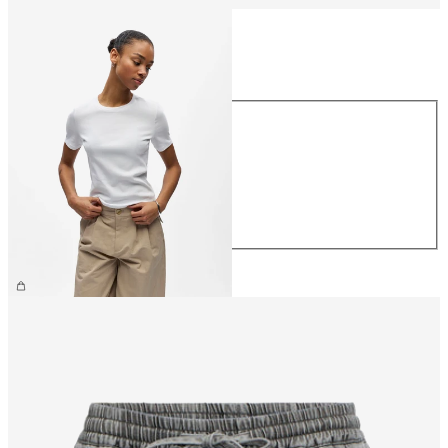
Größe
Größe
XS
S
M
L
XL
€ 26,99