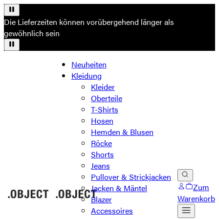
Die Lieferzeiten können vorübergehend länger als
gewöhnlich sein
Neuheiten
Kleidung
Kleider
Oberteile
T-Shirts
Hosen
Hemden & Blusen
Röcke
Shorts
Jeans
Pullover & Strickjacken
Zum
Jacken & Mäntel
Warenkorb
Blazer
Accessoires