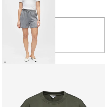
Größe
Größe
XS
S
M
L
XL
€ 49,99