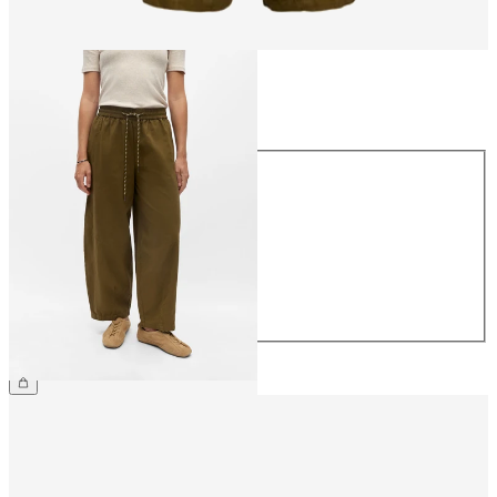
Größe
Größe
34
36
38
40
42
44
€ 59,99