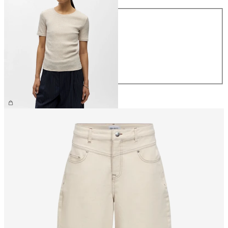
Größe
XS
S
M
L
XL
€ 26,99