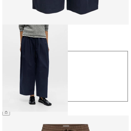
Größe
Größe
34
36
38
40
42
44
€ 64,99