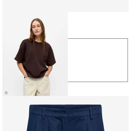
Größe
Größe
XS
S
M
L
XL
€ 39,99