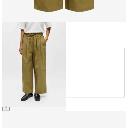
Größe
Größe
34
36
38
40
42
44
€ 64,99