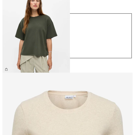
Größe
Größe
XS
S
M
L
XL
€ 39,99