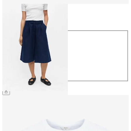
Größe
Größe
34
36
38
40
42
44
€ 59,99