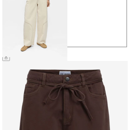
34
36
38
40
42
44
€ 69,99