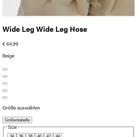
Wide Leg Wide Leg Hose
€ 64,99
Beige
Größe auswählen
Größentabelle
Size
34
36
38
40
42
44