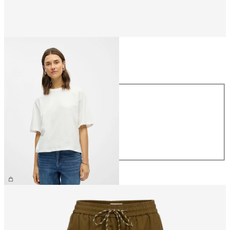
Größe
Größe
XS
S
M
L
XL
€ 26,99