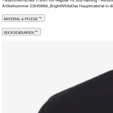
Artikelnummer 23049868_BrightWhite
Das Hauptmaterial in d
MATERIAL & PFLEGE
RÜCKSENDUNGEN