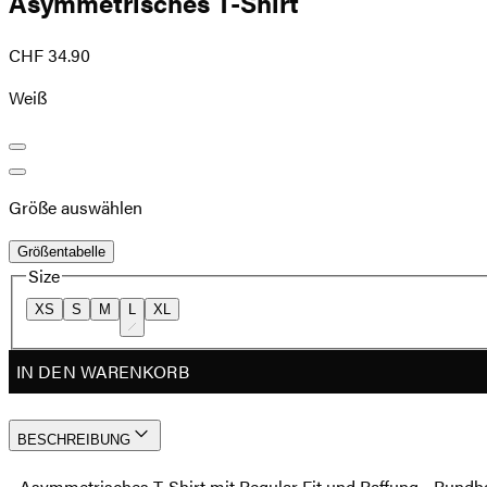
Asymmetrisches T-Shirt
CHF 34.90
Weiß
Größe auswählen
Größentabelle
Size
XS
S
M
L
XL
IN DEN WARENKORB
BESCHREIBUNG
- Asymmetrisches T-Shirt mit Regular Fit und Raffung - Run