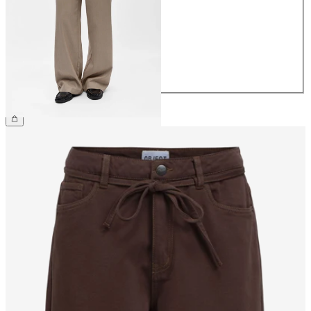
36
38
40
42
44
CHF 59.90