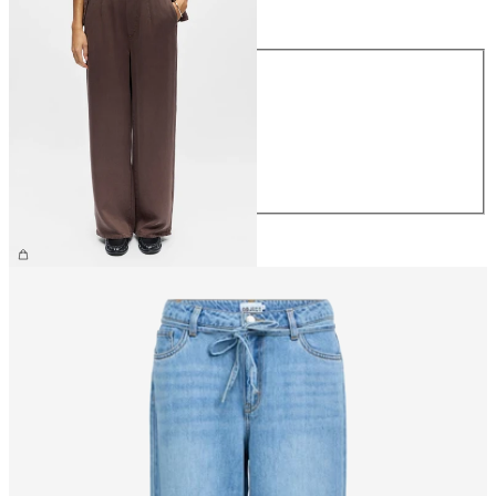
Größe
Größe
XS
S
M
L
XL
CHF 69.90