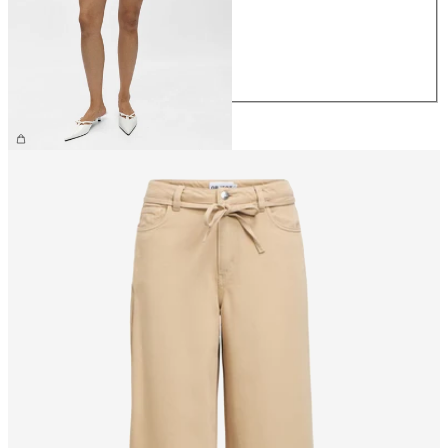
S
M
L
XL
CHF 54.90