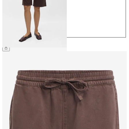
36
38
40
42
44
CHF 64.90