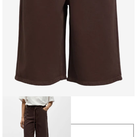
Größe
Größe
34