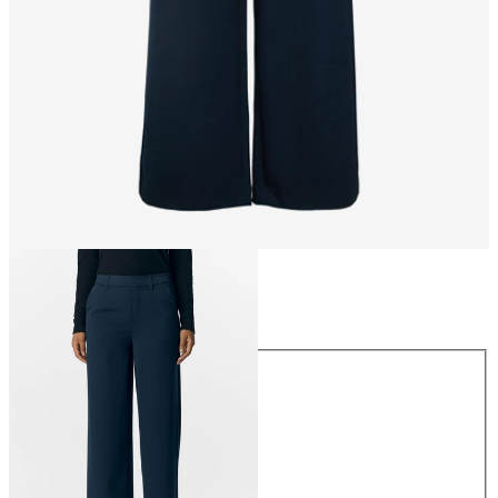
Größe
Größe
34
36
38
40
42