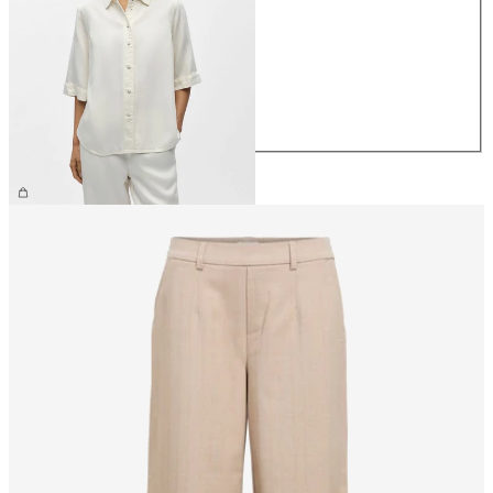
XS
S
M
L
XL
CHF 74.90