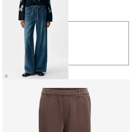
Größe
Größe
XS
S
M
L
XL
CHF 74.90