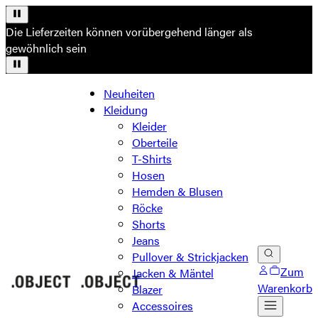
Die Lieferzeiten können vorübergehend länger als
gewöhnlich sein
Neuheiten
Kleidung
Kleider
Oberteile
T-Shirts
Hosen
Hemden & Blusen
Röcke
Shorts
Jeans
Pullover & Strickjacken
Zum
Jacken & Mäntel
Warenkorb
Blazer
Accessoires