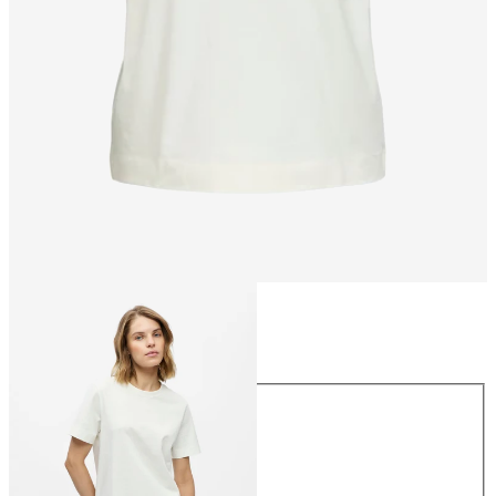
Größe
Größe
XS
S
M