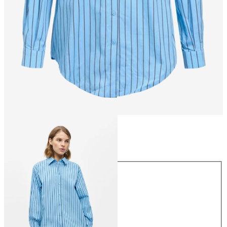
Größe
Größe
34
36
38
40
42