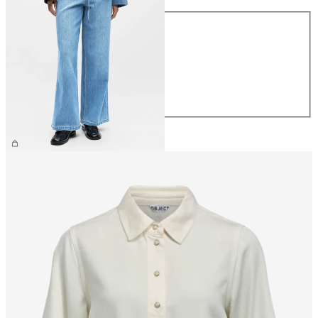
Größe
XS
S
M
L
XL
CHF 74.90