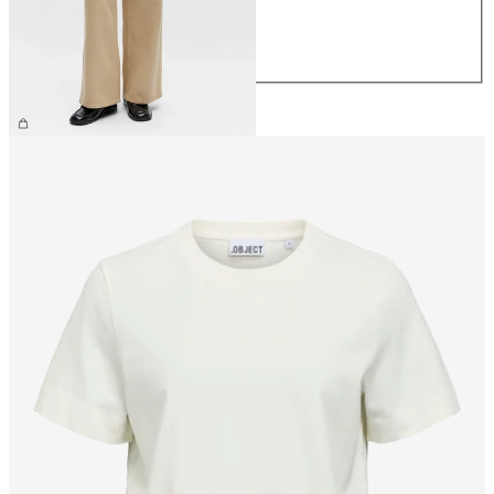
M
L
XL
CHF 74.90