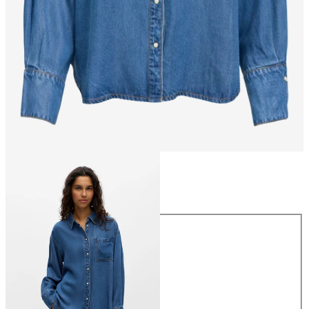
Größe
Größe
34
36
38
40
42