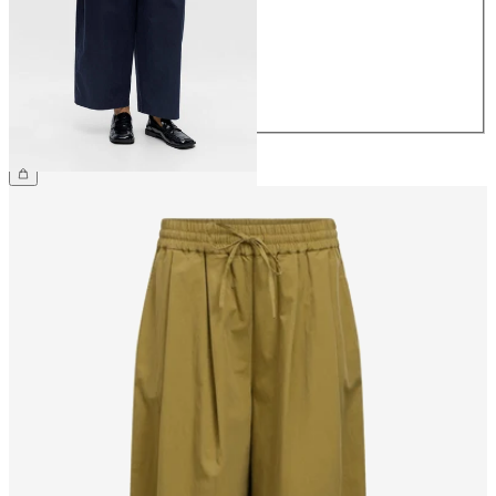
36
38
40
42
44
CHF 69.90