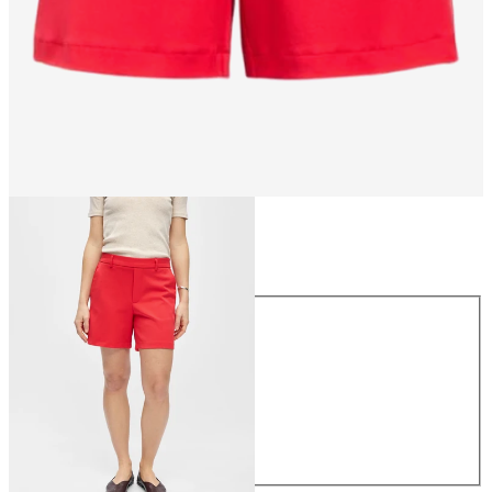
Größe
Größe
34
36
38
40
42
44