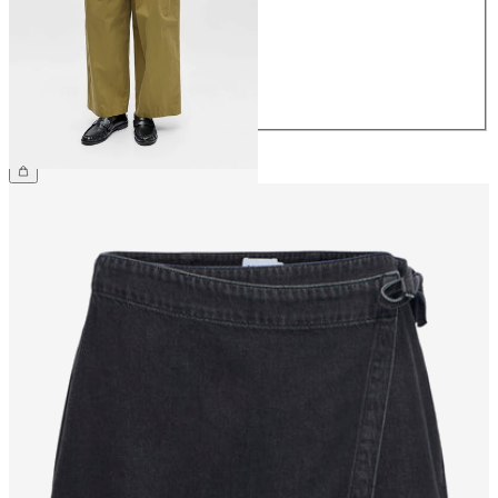
38
40
42
44
CHF 69.90