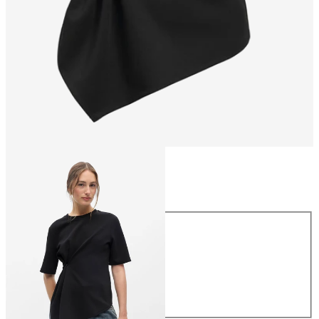
Größe
Größe
XS
S
M
L
XL