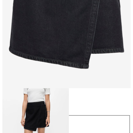
Größe
Größe
34
36