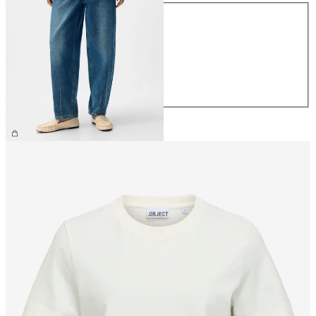
Größe
XS
S
M
L
XL
CHF 69.90