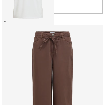
L
XL
CHF 34.90