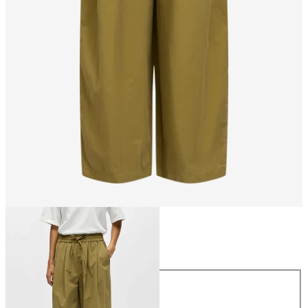
Größe
Größe
34
36