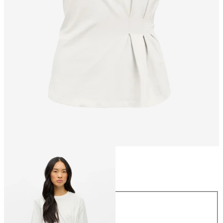
Größe
Größe
XS
S