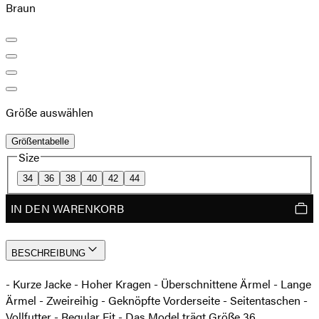
Braun
Größe auswählen
Größentabelle
Size
34
36
38
40
42
44
IN DEN WARENKORB
BESCHREIBUNG
- Kurze Jacke - Hoher Kragen - Überschnittene Ärmel - Lange
Ärmel - Zweireihig - Geknöpfte Vorderseite - Seitentaschen -
Vollfutter - Regular Fit - Das Model trägt Größe 36