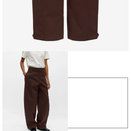
Größe
Größe
34
36
38
40
42
44