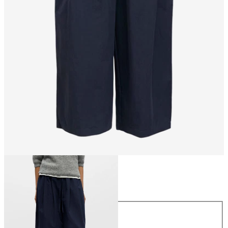
Größe
Größe
34