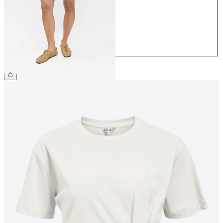
38
40
42
44
CHF 59.90