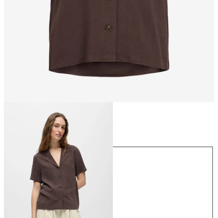
Größe
Größe
34
36
38
40
42