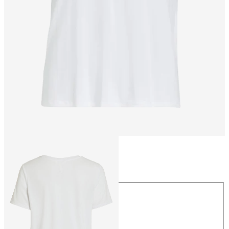
Größe
Größe
XS
S
M