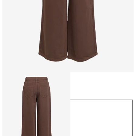
Größe
Größe
XS
S
M
L