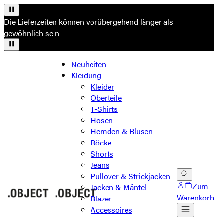
Die Lieferzeiten können vorübergehend länger als
gewöhnlich sein
Neuheiten
Kleidung
Kleider
Oberteile
T-Shirts
Hosen
Hemden & Blusen
Röcke
Shorts
Jeans
Pullover & Strickjacken
Zum
Jacken & Mäntel
Warenkorb
Blazer
Accessoires