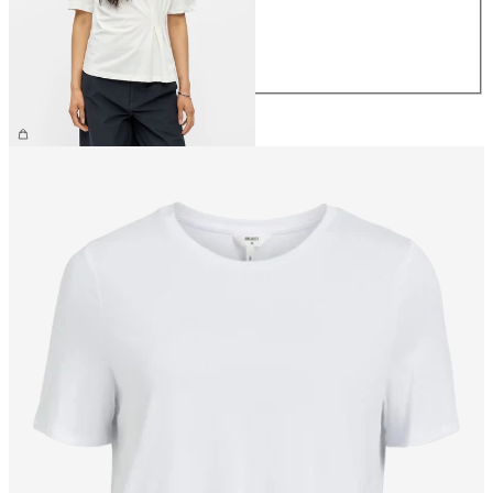
M
L
XL
CHF 29.90