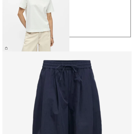
XS
S
M
L
XL
CHF 29.90