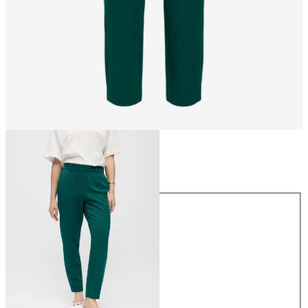
Größe
Größe
34
36
38
40
42
44