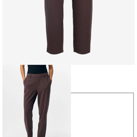
Größe
Größe
34
36
38
40
42