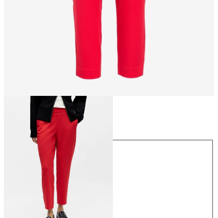
Größe
Größe
34
36
38
40
42
44