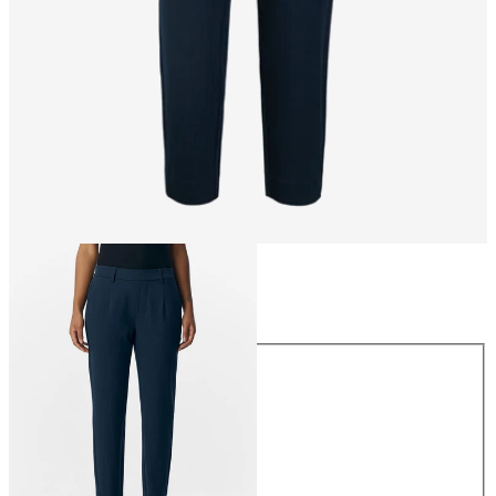
Größe
Größe
34
36
38
40
42