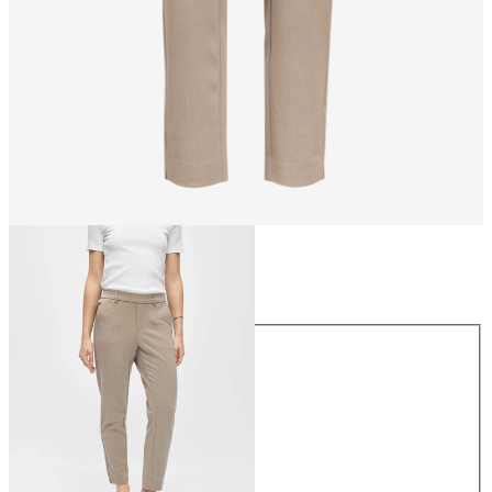
Größe
Größe
34
36
38
40
42
44