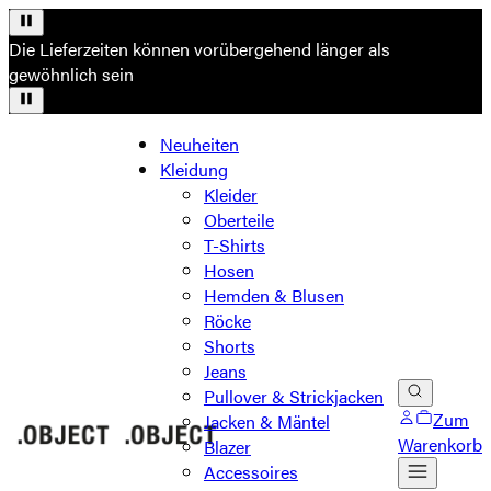
Die Lieferzeiten können vorübergehend länger als
gewöhnlich sein
Neuheiten
Kleidung
Kleider
Oberteile
T-Shirts
Hosen
Hemden & Blusen
Röcke
Shorts
Jeans
Pullover & Strickjacken
Zum
Jacken & Mäntel
Warenkorb
Blazer
Accessoires