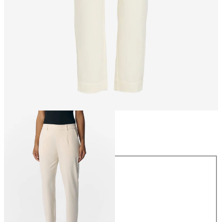
Größe
Größe
34
36
38
40
42