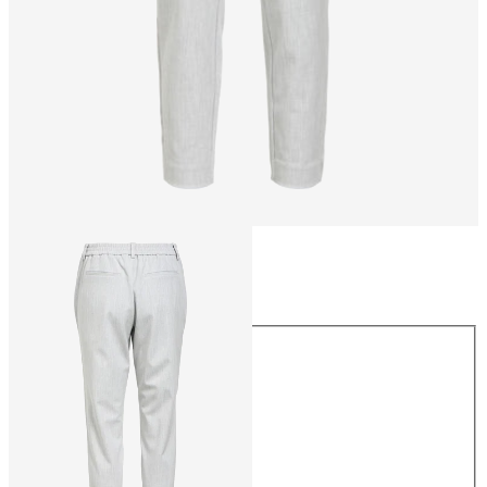
Größe
Größe
34
36
38
40
42