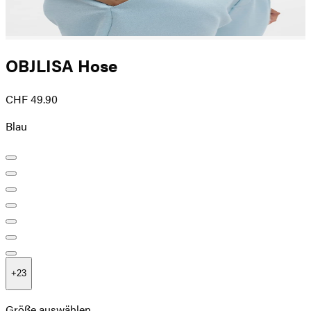
OBJLISA Hose
CHF 49.90
Blau
+
23
Größe auswählen