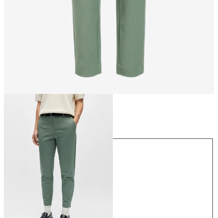
Größe
Größe
34
36
38
40
42
44