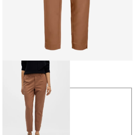
Größe
Größe
34
36
38
40
42
44