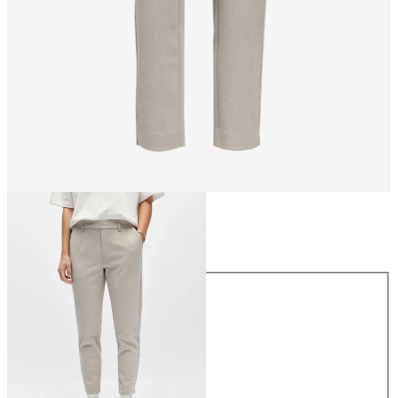
Größe
Größe
34
36
38
40
42