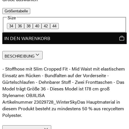
Größentabelle
Size
34
36
38
40
42
44
IN DEN WARENKORB
BESCHREIBUNG
- Stoffhose mit Slim Cropped Fit - Mid Waist mit elastischem
Einsatz am Rücken - Bundfalten auf der Vorderseite -
Gürtelschlaufen - Dehnbarer Stoff - Zwei Fronttaschen - Das
Model trägt Größe 36 - Dieses Model ist 178 cm groß
Stylename: OBJILISA
Artikelnummer 23029728_WinterSky
Das Hauptmaterial in
diesem Produkt besteht zu mindestens 50 % aus recyceltem
Polyester.