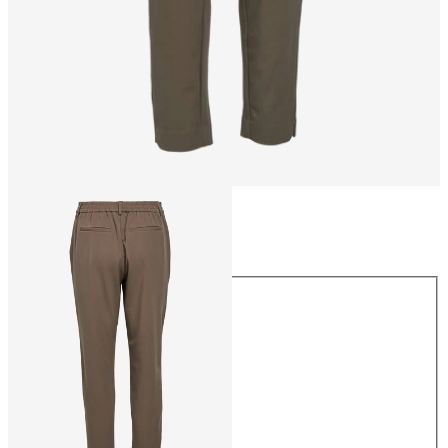
Größe
Größe
34
36
38
40
42
44