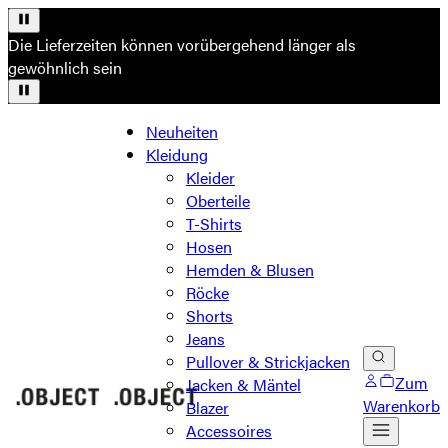
Die Lieferzeiten können vorübergehend länger als
gewöhnlich sein
Neuheiten
Kleidung
Kleider
Oberteile
T-Shirts
Hosen
Hemden & Blusen
Röcke
Shorts
Jeans
Pullover & Strickjacken
Zum
Jacken & Mäntel
Warenkorb
Blazer
Accessoires