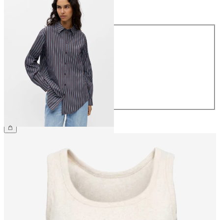
Größe
Größe
34
36
38
40
42
44
CHF 54.90