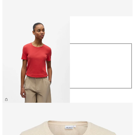
Größe
Größe
XS
S
M
L
XL
CHF 29.90