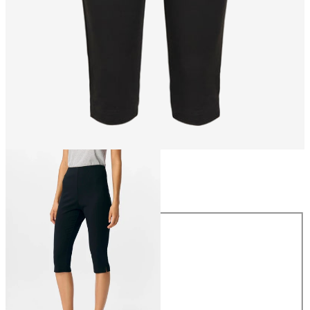
Größe
Größe
32
34
36
38
40