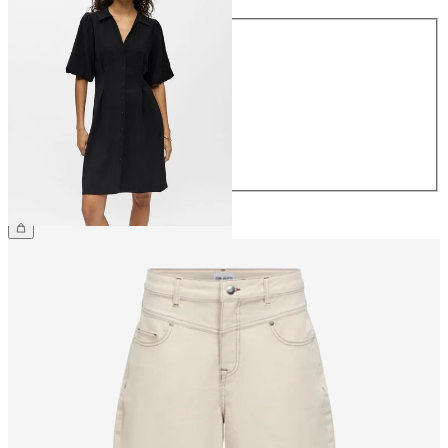
Größe
34
36
38
40
42
44
CHF 59.90