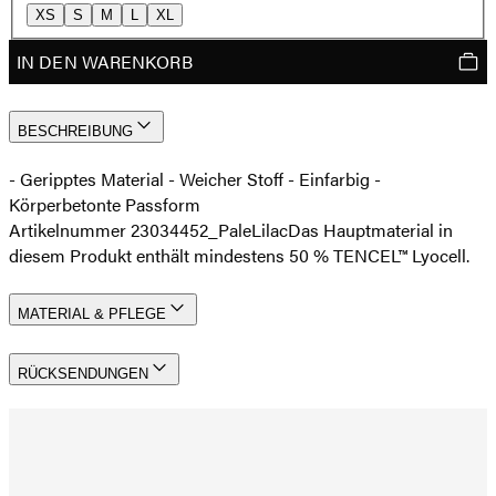
XS
S
M
L
XL
IN DEN WARENKORB
BESCHREIBUNG
- Geripptes Material - Weicher Stoff - Einfarbig -
Körperbetonte Passform
Artikelnummer 23034452_PaleLilac
Das Hauptmaterial in
diesem Produkt enthält mindestens 50 % TENCEL™ Lyocell.
MATERIAL & PFLEGE
RÜCKSENDUNGEN