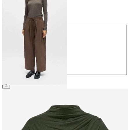
Größe
Größe
34
36
38
40
42
44
CHF 69.90