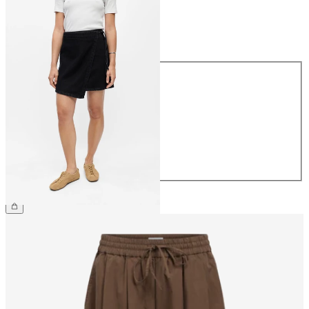
Größe
Größe
34
36
38
40
42
44
CHF 59.90