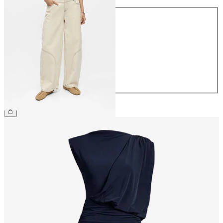
Größe
34
36
38
40
42
44
CHF 69.90