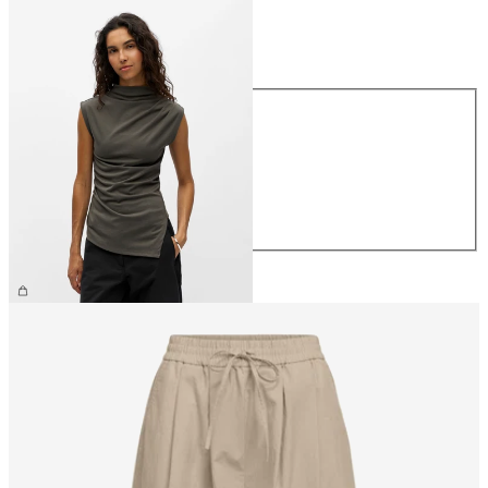
Größe
Größe
XS
S
M
L
XL
CHF 34.90