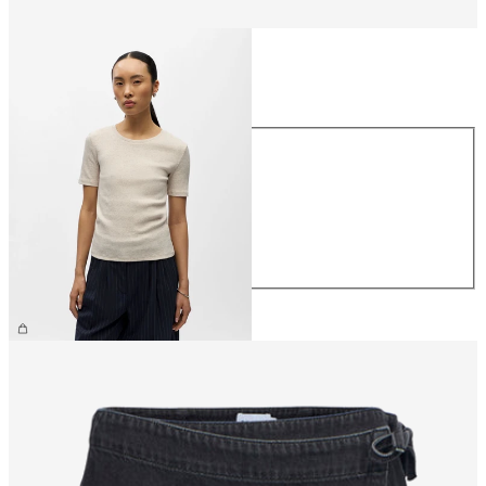
Größe
Größe
XS
S
M
L
XL
CHF 29.90