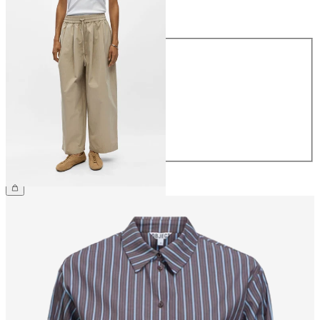
Größe
Größe
34
36
38
40
42
44
CHF 69.90