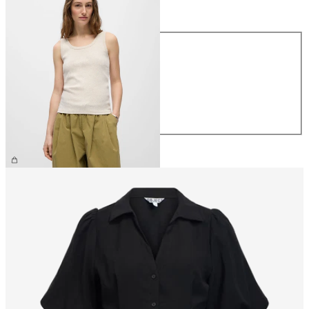
Größe
Größe
XS
S
M
L
XL
CHF 26.90