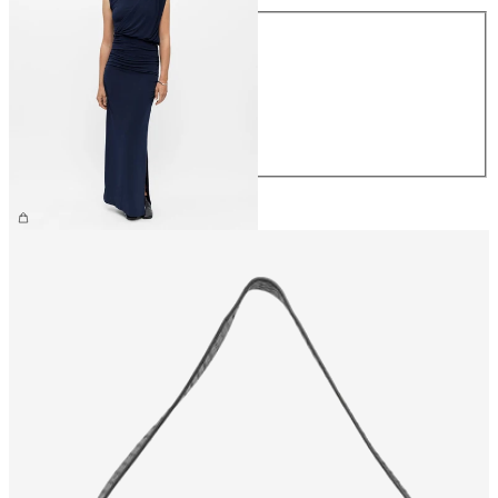
Größe
XS
S
M
L
XL
CHF 69.90