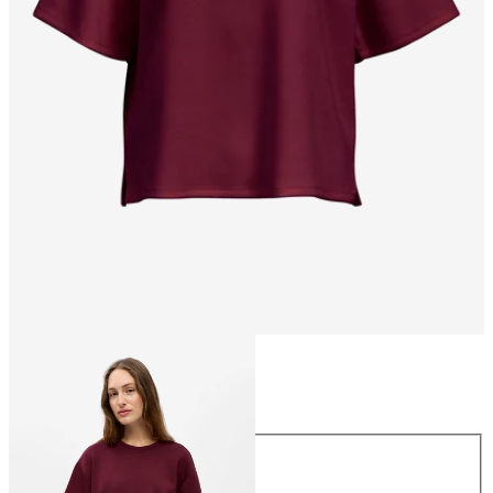
Größe
Größe
XS