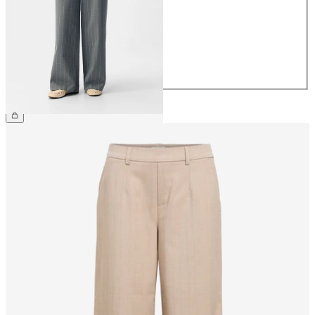
36
38
40
42
44
CHF 59.90