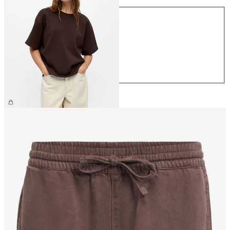
Größe
XS
S
M
L
XL
CHF 44.90