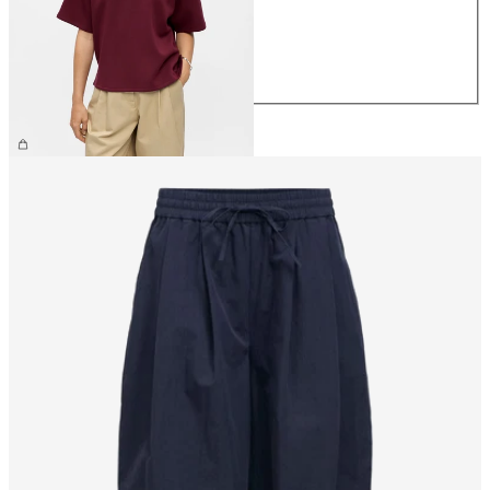
S
M
L
XL
CHF 44.90