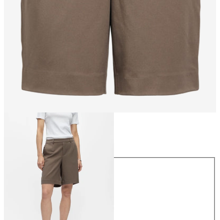
Größe
Größe
34
36
38
40
42