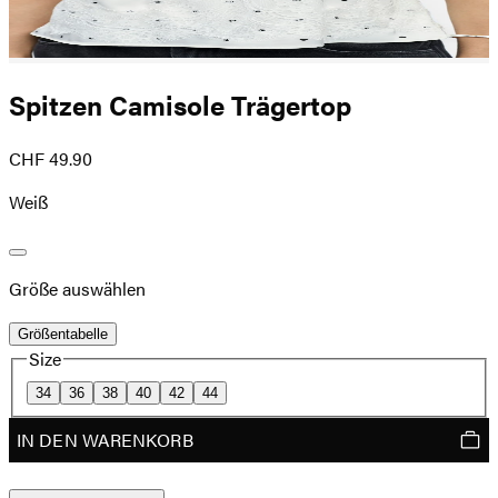
Spitzen Camisole Trägertop
CHF 49.90
Weiß
Größe auswählen
Größentabelle
Size
34
36
38
40
42
44
IN DEN WARENKORB