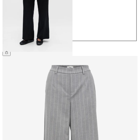
36
38
40
42
44
CHF 59.90