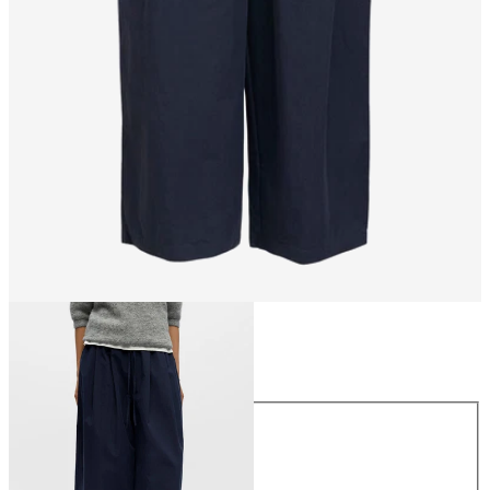
Größe
Größe
34
36
38