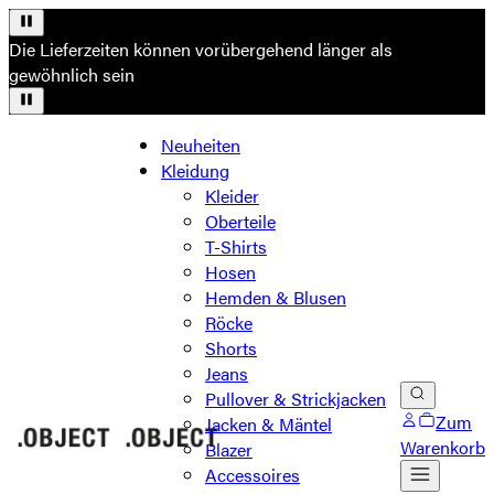
Die Lieferzeiten können vorübergehend länger als
gewöhnlich sein
Neuheiten
Kleidung
Kleider
Oberteile
T-Shirts
Hosen
Hemden & Blusen
Röcke
Shorts
Jeans
Pullover & Strickjacken
Zum
Jacken & Mäntel
Warenkorb
Blazer
Accessoires