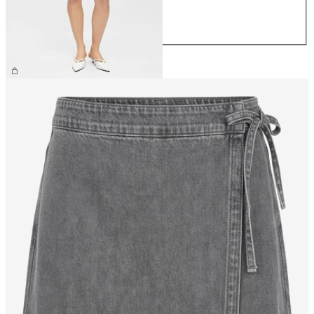
L
XL
CHF 54.90