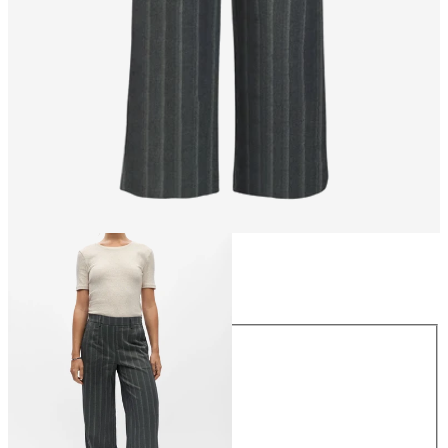
Größe
Größe
34
36
38
40