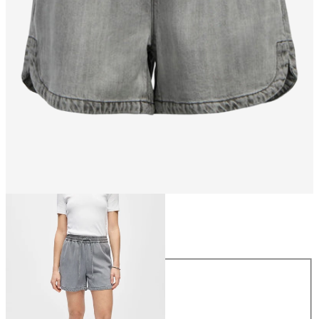
Größe
Größe
XS
S
M