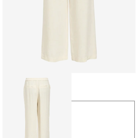
Größe
Größe
34
36
38
40