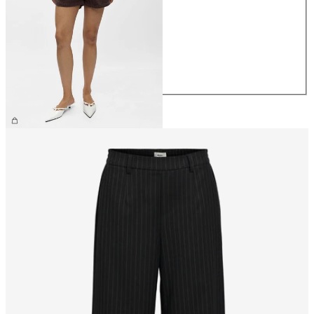
XS
S
M
L
XL
CHF 54.90