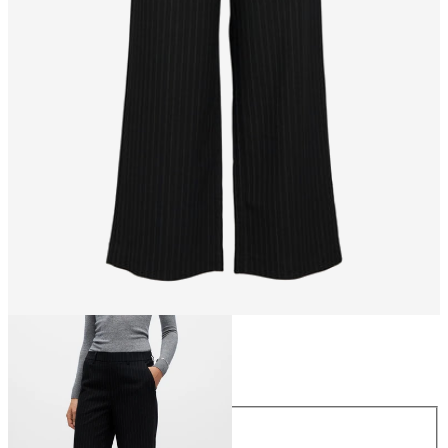
Größe
Größe
34