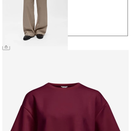
36
38
40
42
44
CHF 59.90