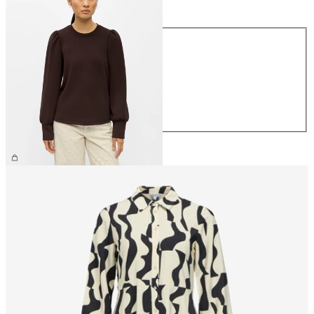
Größe
Größe
XS
S
M
L
XL
44,99 €