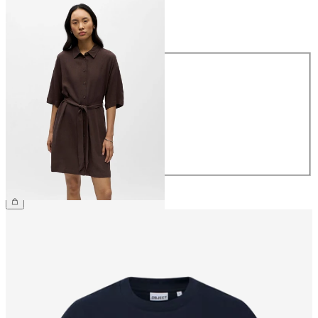
Größe
Größe
34
36
38
40
42
44
64,99 €