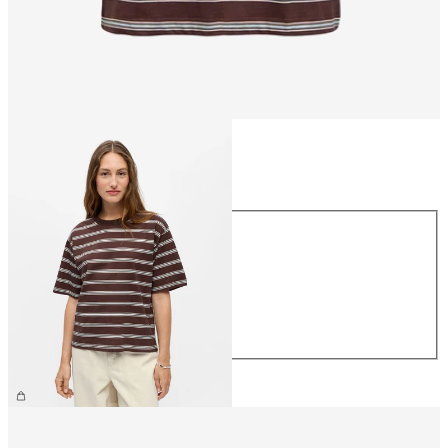
Größe
Größe
XS
S
M
L
XL
26,99 €