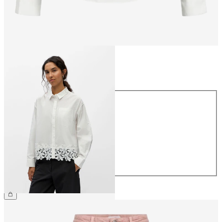
Größe
Größe
34
36
38
40
42
44
49,99 €