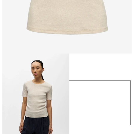
Größe
Größe
XS
S
M
L
XL
26,99 €