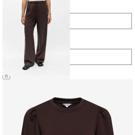
Größe
Größe
34
36
38
40
42
44
Länge
Länge
32
49,99 €