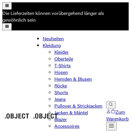
Die Lieferzeiten können vorübergehend länger als
gewöhnlich sein
Neuheiten
Kleidung
Kleider
Oberteile
T-Shirts
Hosen
Hemden & Blusen
Röcke
Shorts
Jeans
Pullover & Strickjacken
Zum
Jacken & Mäntel
Warenkorb
Blazer
Accessoires