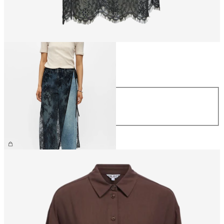
Größe
Größe
S/M
M/L
34,99 €