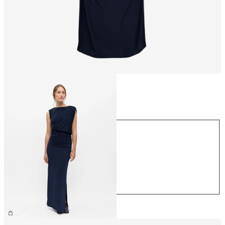
Größe
Größe
XS
S
M
L
XL
69,99 €