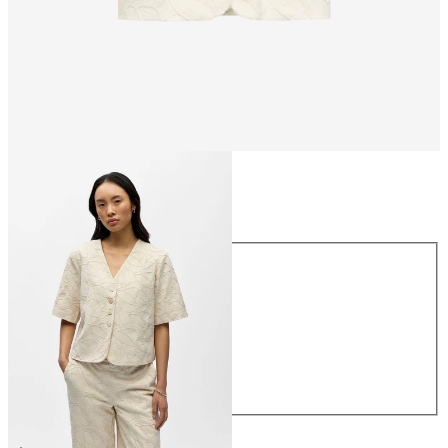
Größe
Größe
34
36
38
40
42
44
69,99 €