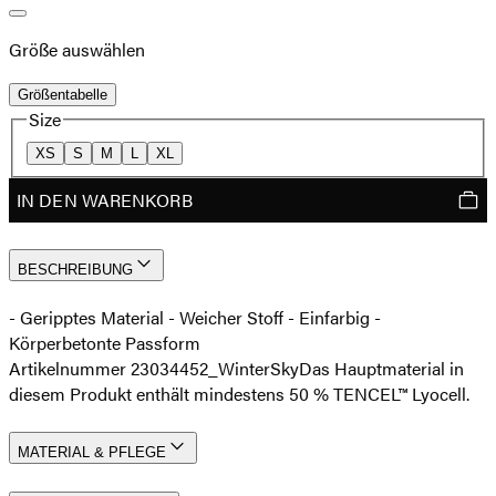
Größe auswählen
Größentabelle
Size
XS
S
M
L
XL
IN DEN WARENKORB
BESCHREIBUNG
- Geripptes Material - Weicher Stoff - Einfarbig -
Körperbetonte Passform
Artikelnummer 23034452_WinterSky
Das Hauptmaterial in
diesem Produkt enthält mindestens 50 % TENCEL™ Lyocell.
MATERIAL & PFLEGE