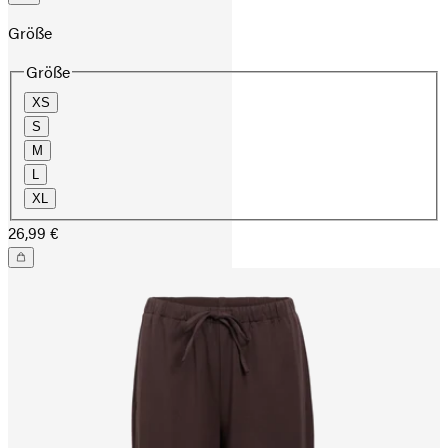
Größe
Größe
XS
S
M
L
XL
26,99 €