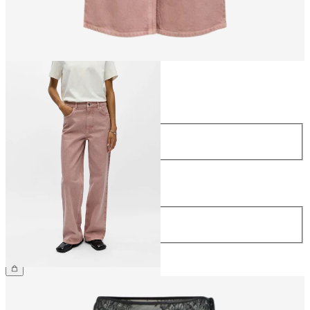
Größe
Größe
34
36
38
40
42
44
Länge
Länge
32
69,99 €