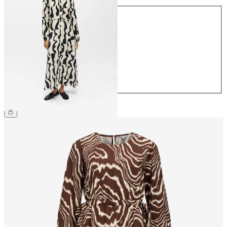
Größe
34
36
38
40
42
44
69,99 €