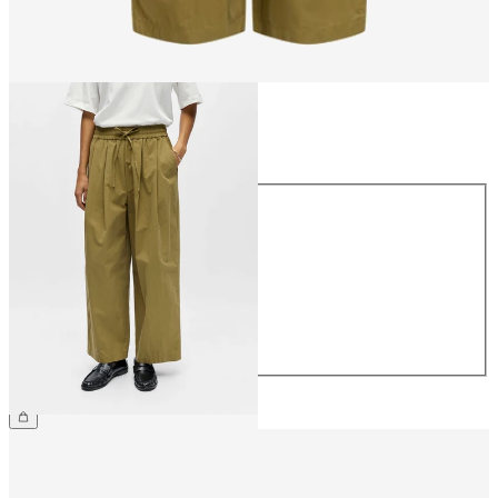
Größe
Größe
34
36
38
40
42
44
64,99 €