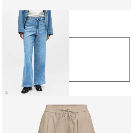
Größe
Größe
XS
S
M
L
XL
69,99 €