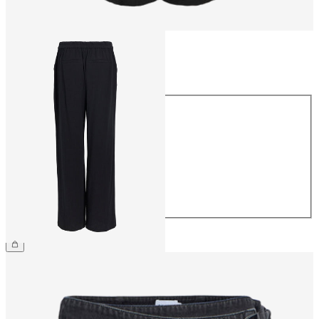
Größe
Größe
34
36
38
40
42
44
54,99 €