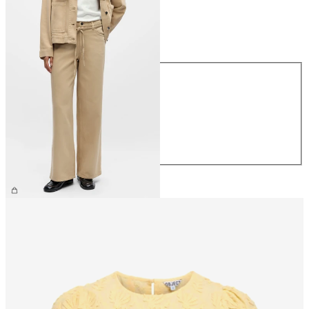
Größe
Größe
XS
S
M
L
XL
69,99 €