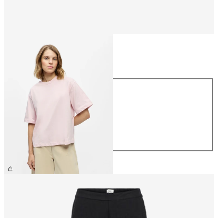
Größe
Größe
XS
S
M
L
XL
26,99 €