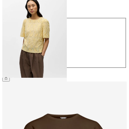
Größe
Größe
34
36
38
40
42
44
54,99 €