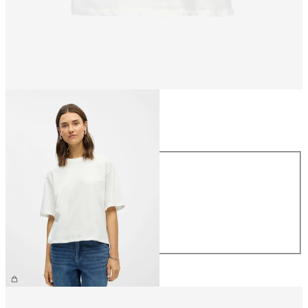
Größe
Größe
XS
S
M
L
XL
26,99 €