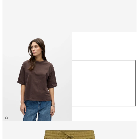
Größe
Größe
XS
S
M
L
XL
26,99 €