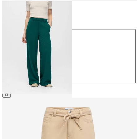
Größe
Größe
34
36
38
40
42
44
49,99 €