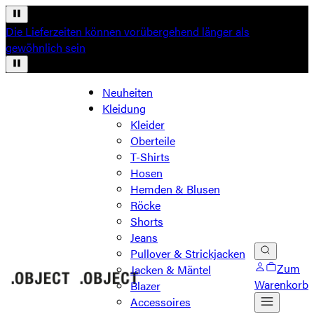
Die Lieferzeiten können vorübergehend länger als
gewöhnlich sein
Neuheiten
Kleidung
Kleider
Oberteile
T-Shirts
Hosen
Hemden & Blusen
Röcke
Shorts
Jeans
Pullover & Strickjacken
Zum
Jacken & Mäntel
Warenkorb
Blazer
Accessoires