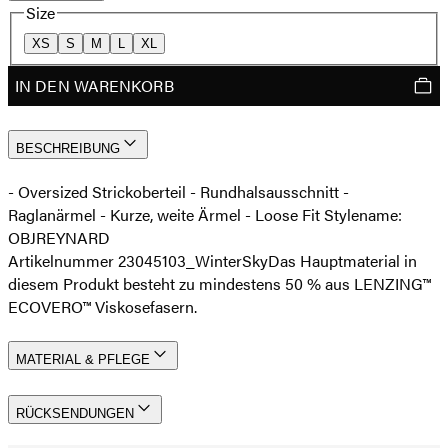
Size
XS
S
M
L
XL
IN DEN WARENKORB
BESCHREIBUNG
- Oversized Strickoberteil - Rundhalsausschnitt -
Raglanärmel - Kurze, weite Ärmel - Loose Fit Stylename:
OBJREYNARD
Artikelnummer 23045103_WinterSky
Das Hauptmaterial in
diesem Produkt besteht zu mindestens 50 % aus LENZING™
ECOVERO™ Viskosefasern.
MATERIAL & PFLEGE
RÜCKSENDUNGEN