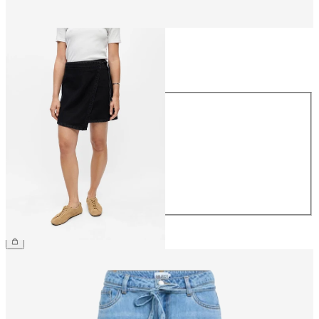
Größe
Größe
34
36
38
40
42
44
54,99 €