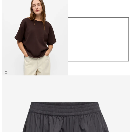
Größe
Größe
XS
S
M
L
XL
39,99 €