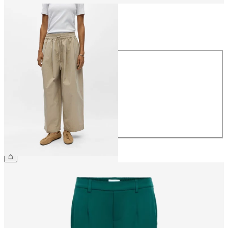
Größe
Größe
34
36
38
40
42
44
64,99 €