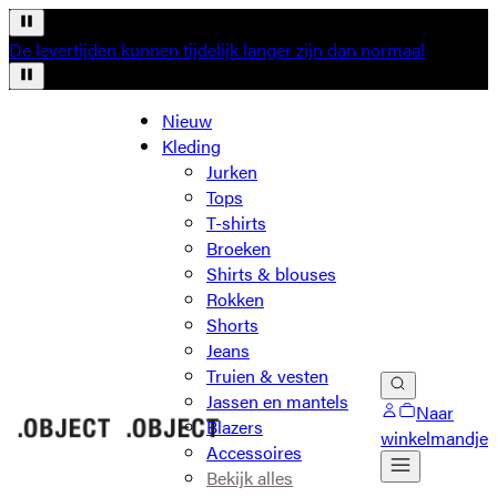
De levertijden kunnen tijdelijk langer zijn dan normaal
Nieuw
Kleding
Jurken
Tops
T-shirts
Broeken
Shirts & blouses
Rokken
Shorts
Jeans
Truien & vesten
Jassen en mantels
Naar
Blazers
winkelmandje
Accessoires
Bekijk alles