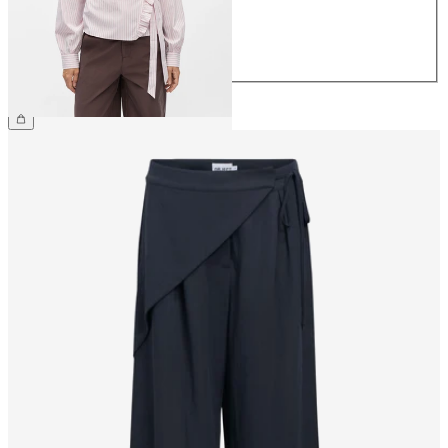
40
42
44
€ 49,99