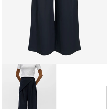
Maat
Maat
34
36
38