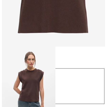
Maat
Maat
XS
S
M
L
XL
€ 44,99