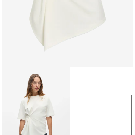
Maat
Maat
XS
S
M
L
XL