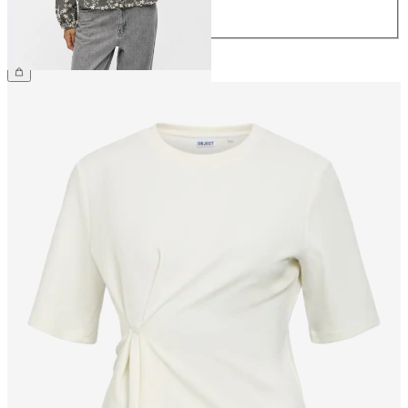
44
€ 59,99