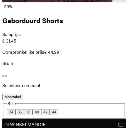
-30%
Geborduurd Shorts
Saleprijs
:
€ 31,45
Oorspronkelijke prijs
€ 44,99
Bruin
Selecteer een maat
Maattabel
Size
34
36
38
40
42
44
IN WINKELMANDJE