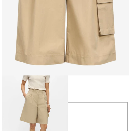
Maat
Maat
34
36
38