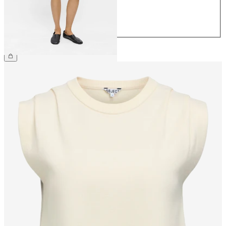
40
42
44
€ 54,99