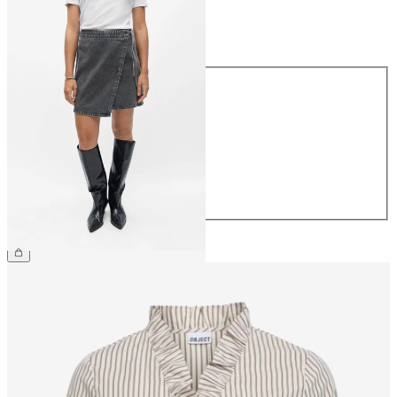
Maat
Maat
34
36
38
40
42
44
€ 54,99