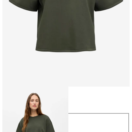
Maat
Maat
XS
S