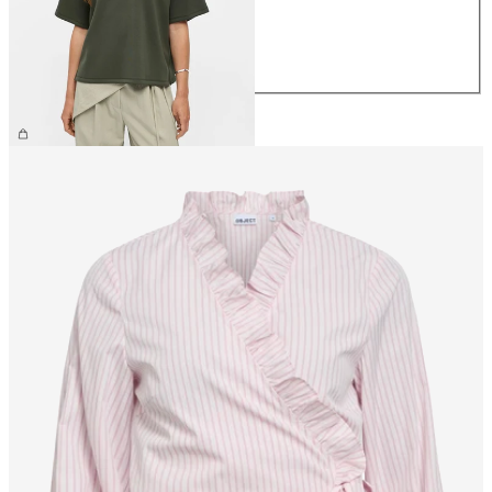
M
L
XL
€ 39,99