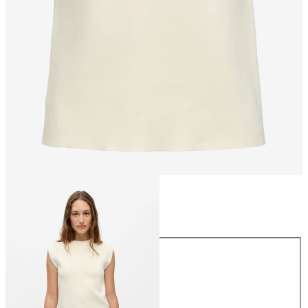
Maat
Maat
XS
S
M