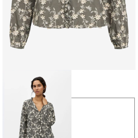
Maat
Maat
34
36
38
40
42