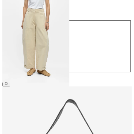
Maat
Maat
34
36
38
40
42
44
€ 69,99