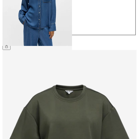
38
40
42
44
€ 69,99