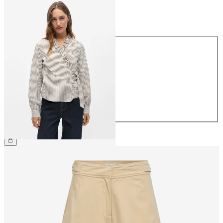
Maat
Maat
34
36
38
40
42
44
€ 49,99