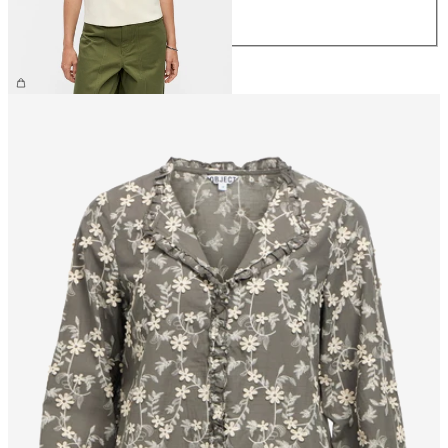
L
XL
€ 44,99