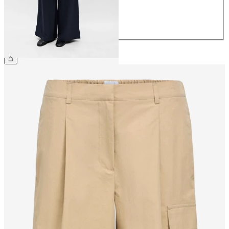
40
42
44
€ 64,99