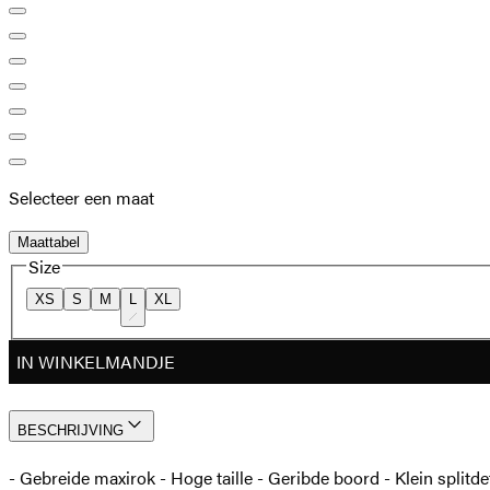
Selecteer een maat
Maattabel
Size
XS
S
M
L
XL
IN WINKELMANDJE
BESCHRIJVING
- Gebreide maxirok - Hoge taille - Geribde boord - Klein splitd