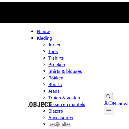
Nieuw
Kleding
Jurken
Tops
T-shirts
Broeken
Shirts & blouses
Rokken
Shorts
Jeans
Truien & vesten
Naar wi
Jassen en mantels
Blazers
Accessoires
Bekijk alles