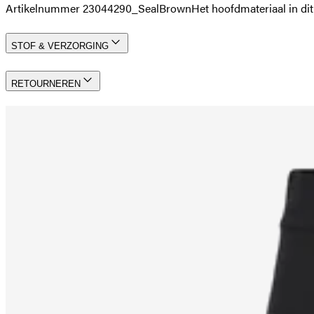
Artikelnummer 23044290_SealBrown
Het hoofdmateriaal in 
STOF & VERZORGING
RETOURNEREN