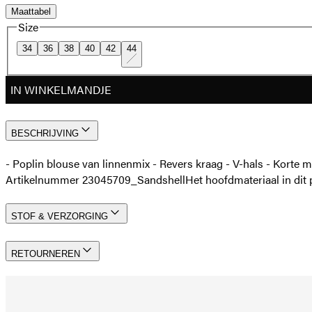
Maattabel
Size
34
36
38
40
42
44
IN WINKELMANDJE
BESCHRIJVING
- Poplin blouse van linnenmix - Revers kraag - V-hals - Kort
Artikelnummer 23045709_Sandshell
Het hoofdmateriaal in d
STOF & VERZORGING
RETOURNEREN