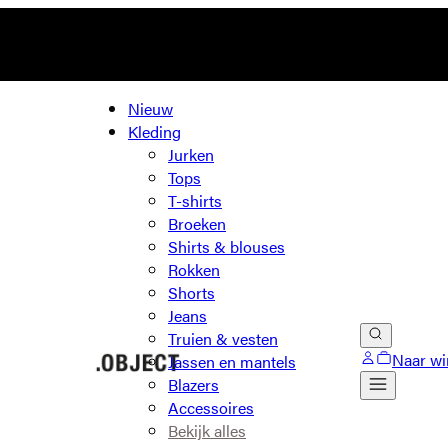
Nieuw
Kleding
Jurken
Tops
T-shirts
Broeken
Shirts & blouses
Rokken
Shorts
Jeans
Truien & vesten
Naar wi
Jassen en mantels
Blazers
Accessoires
Bekijk alles