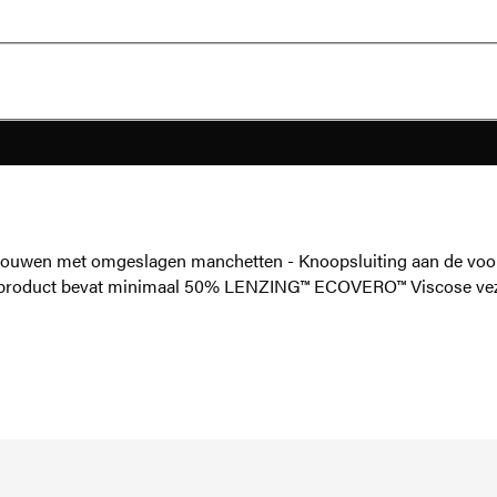
e mouwen met omgeslagen manchetten - Knoopsluiting aan de voor
it product bevat minimaal 50% LENZING™ ECOVERO™ Viscose vez