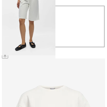
Größe
34
36
38
40
42
44
59,99 €