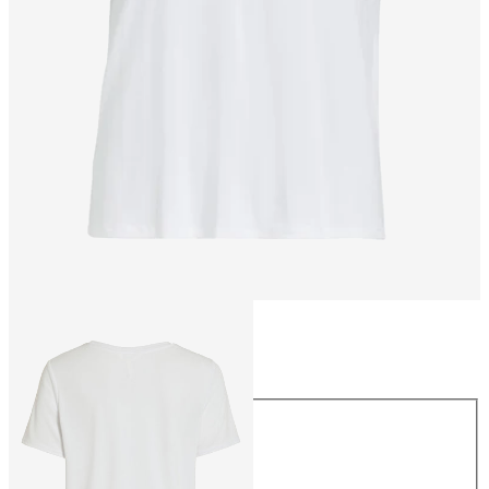
Größe
Größe
XS
S
M