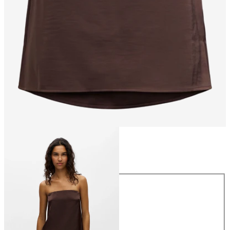
Größe
Größe
34
36
38
40