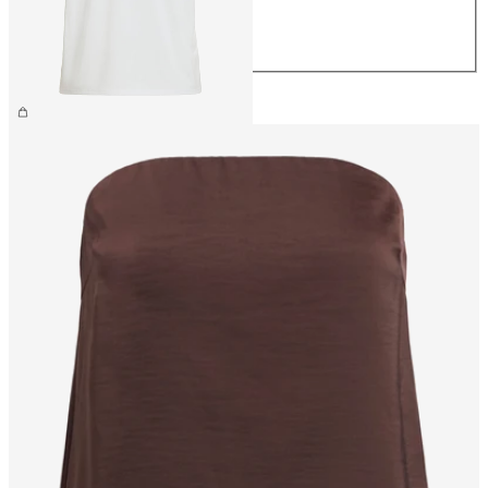
L
XL
26,99 €