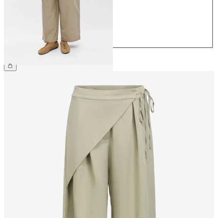
38
40
42
44
64,99 €