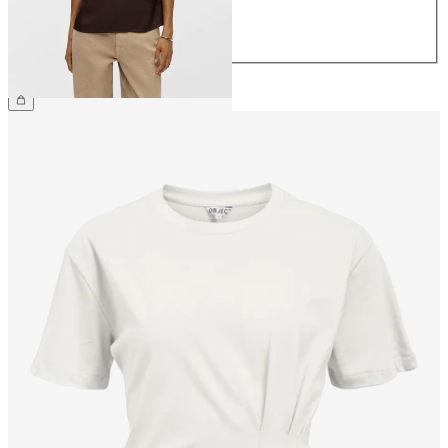
42
44
34,99 €