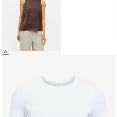
34
36
38
40
42
44
39,99 €