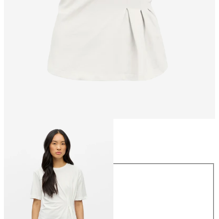
Größe
Größe
XS
S
M
L