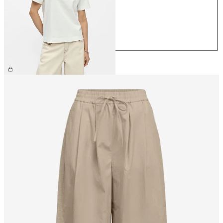
S
M
L
XL
26,99 €