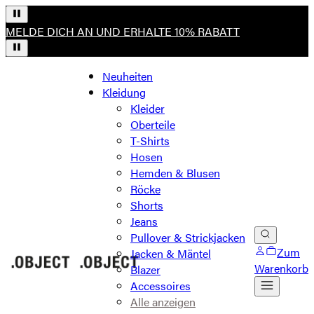
MELDE DICH AN UND ERHALTE 10% RABATT
Neuheiten
Kleidung
Kleider
Oberteile
T-Shirts
Hosen
Hemden & Blusen
Röcke
Shorts
Jeans
Pullover & Strickjacken
Zum
Jacken & Mäntel
Warenkorb
Blazer
Accessoires
Alle anzeigen