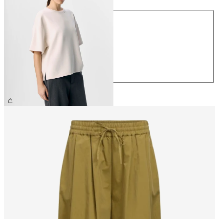
Größe
XS
S
M
L
XL
39,99 €