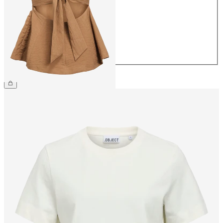
36
38
40
42
44
44,99 €