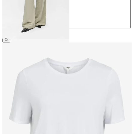
38
40
42
44
64,99 €