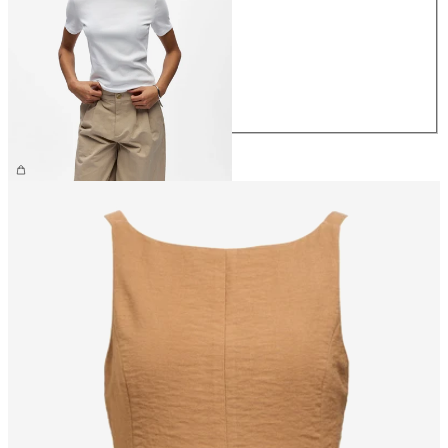
XS
S
M
L
XL
26,99 €