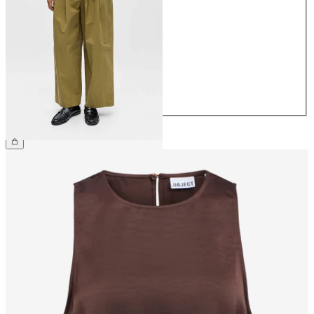
34
36
38
40
42
44
64,99 €