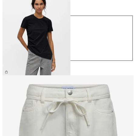
Größe
Größe
XS
S
M
L
XL
34,99 €