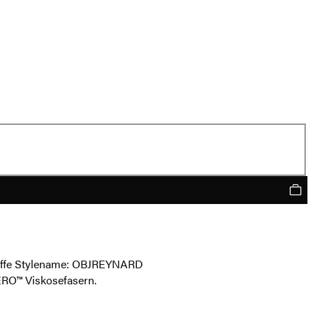
 Stoffe Stylename: OBJREYNARD
RO™ Viskosefasern.