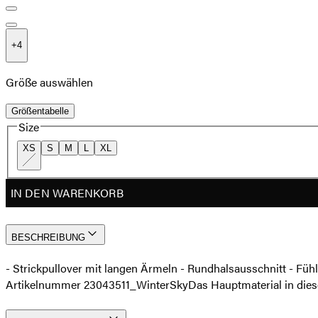
+
4
Größe auswählen
Größentabelle
Size
XS
S
M
L
XL
IN DEN WARENKORB
BESCHREIBUNG
- Strickpullover mit langen Ärmeln - Rundhalsausschnitt - Füh
Artikelnummer 23043511_WinterSky
Das Hauptmaterial in di