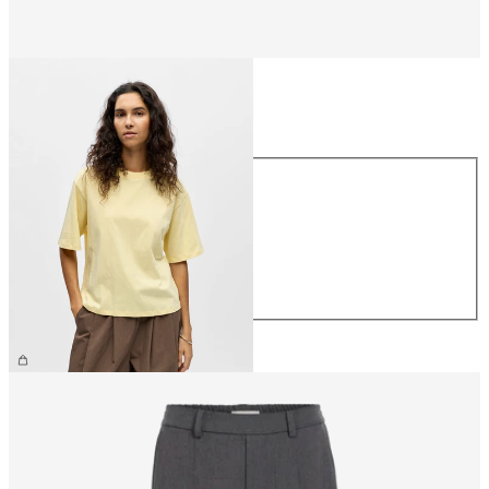
Størrelse
Størrelse
XS
S
M
L
XL
199,95 kr.