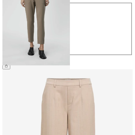
Størrelse
34
36
38
40
42
44
299,95 kr.