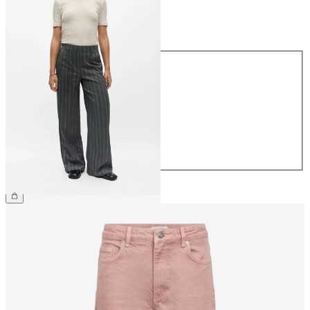
Størrelse
Størrelse
34
36
38
40
42
44
359,95 kr.