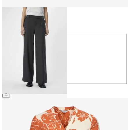
Størrelse
Størrelse
34
36
38
40
42
44
359,95 kr.