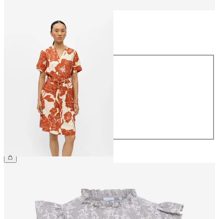
Størrelse
Størrelse
34
36
38
40
42
44
359,95 kr.