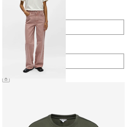
Størrelse
Størrelse
34
36
38
40
42
44
Længde
Længde
32
499,95 kr.