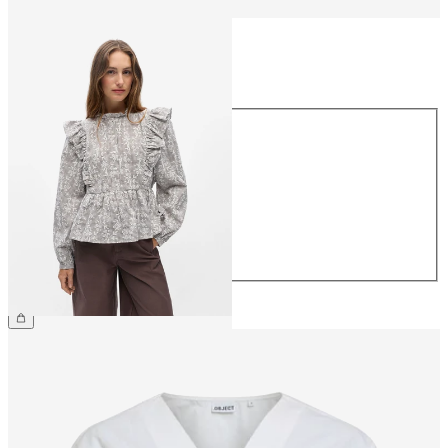
Størrelse
Størrelse
34
36
38
40
42
44
359,95 kr.