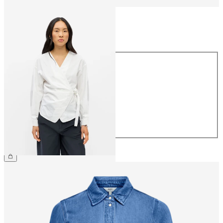
Størrelse
Størrelse
34
36
38
40
42
44
459,95 kr.