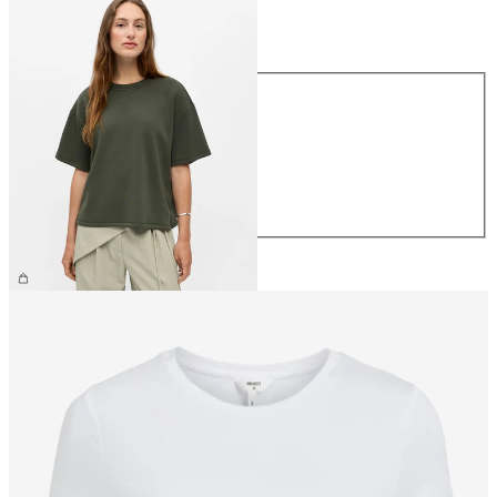
Størrelse
Størrelse
XS
S
M
L
XL
299,95 kr.