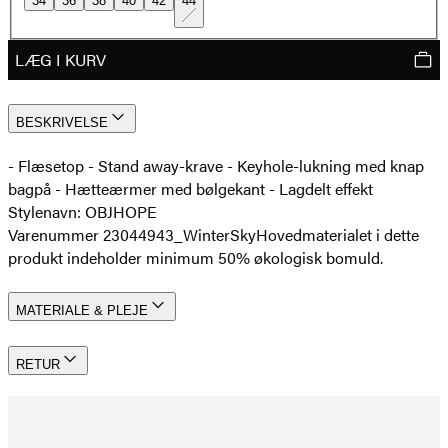
34
36
38
40
42
44
LÆG I KURV
BESKRIVELSE
- Flæsetop - Stand away-krave - Keyhole-lukning med knap
bagpå - Hætteærmer med bølgekant - Lagdelt effekt
Stylenavn: OBJHOPE
Varenummer 23044943_WinterSky
Hovedmaterialet i dette
produkt indeholder minimum 50% økologisk bomuld.
MATERIALE & PLEJE
RETUR