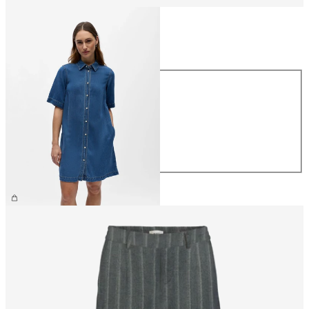
Størrelse
Størrelse
XS
S
M
L
XL
499,95 kr.