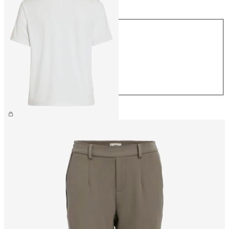
Størrelse
XS
S
M
L
XL
199,95 kr.