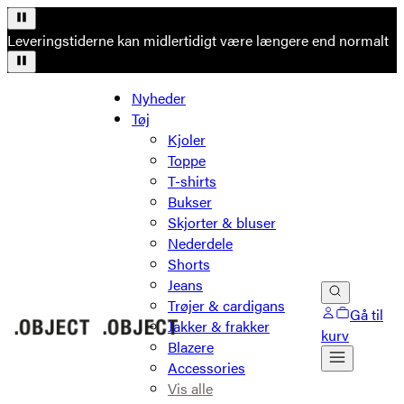
Leveringstiderne kan midlertidigt være længere end normalt
Nyheder
Tøj
Kjoler
Toppe
T-shirts
Bukser
Skjorter & bluser
Nederdele
Shorts
Jeans
Trøjer & cardigans
Gå til
Jakker & frakker
kurv
Blazere
Accessories
Vis alle