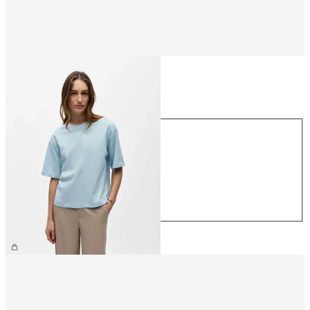
Størrelse
Størrelse
XS
S
M
L
XL
199,95 kr.