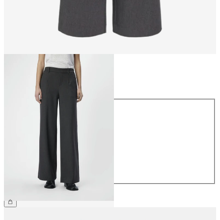
Størrelse
Størrelse
34
36
38
40
42
44
359,95 kr.