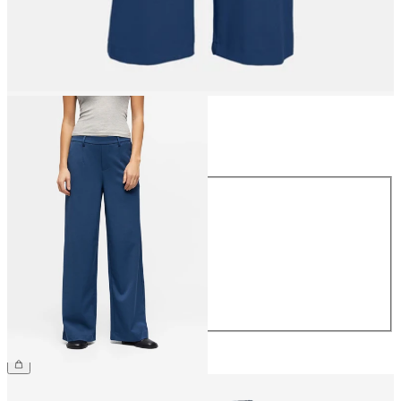
Størrelse
Størrelse
34
36
38
40
42
44
359,95 kr.