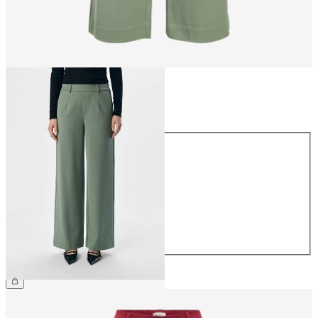
Størrelse
Størrelse
34
36
38
40
42
44
359,95 kr.