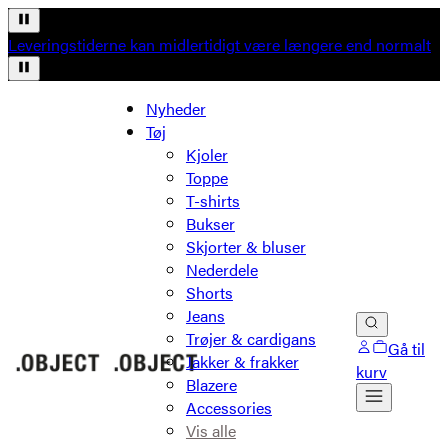
Leveringstiderne kan midlertidigt være længere end normalt
Nyheder
Tøj
Kjoler
Toppe
T-shirts
Bukser
Skjorter & bluser
Nederdele
Shorts
Jeans
Trøjer & cardigans
Gå til
Jakker & frakker
kurv
Blazere
Accessories
Vis alle