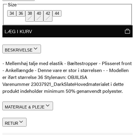
Size
34
36
38
40
42
44
LÆG I KURV
BESKRIVELSE
- Mellemhøj talje med elastik - Bæltestropper - Plisseret front
- Ankellængde - Denne vare er stor i størrelsen - - Modellen
er iført størrelse 36 Stylenavn: OBJILISA
Varenummer 23037921_DarkSlate
Hovedmaterialet i dette
produkt indeholder minimum 50% genanvendt polyester.
MATERIALE & PLEJE
RETUR