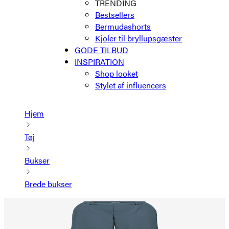
TRENDING
Bestsellers
Bermudashorts
Kjoler til bryllupsgæster
GODE TILBUD
INSPIRATION
Shop looket
Stylet af influencers
Hjem
Tøj
Bukser
Brede bukser