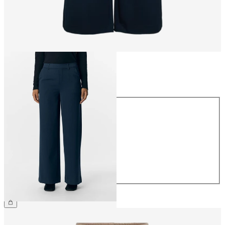
Størrelse
Størrelse
34
36
38
40
42
44
359,95 kr.