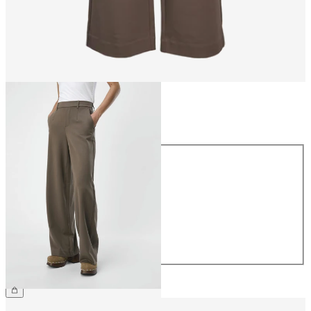
Størrelse
Størrelse
34
36
38
40
42
44
359,95 kr.