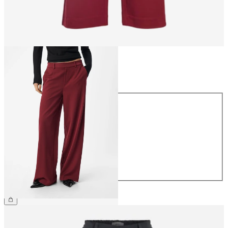
Størrelse
Størrelse
34
36
38
40
42
44
359,95 kr.