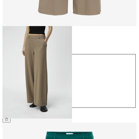
Størrelse
Størrelse
34
36
38
40
42
44
359,95 kr.