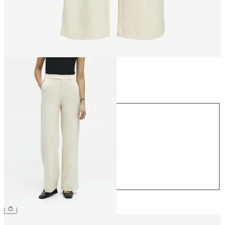
Størrelse
Størrelse
34
36
38
40
42
44
359,95 kr.