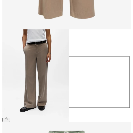
Størrelse
Størrelse
34
36
38
40
42
44
359,95 kr.