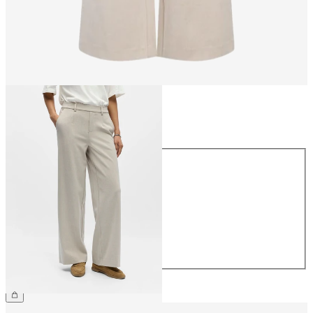
Størrelse
Størrelse
34
36
38
40
42
44
359,95 kr.