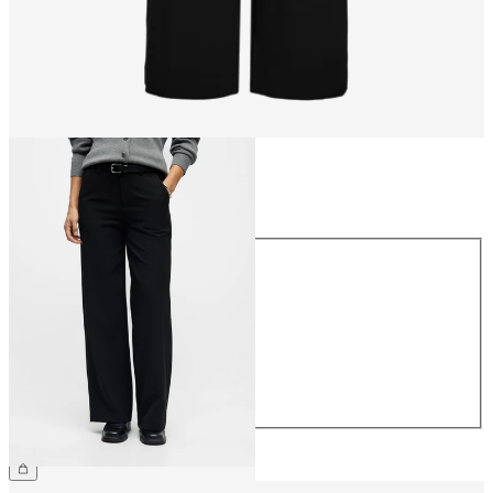
Størrelse
Størrelse
34
36
38
40
42
44
359,95 kr.