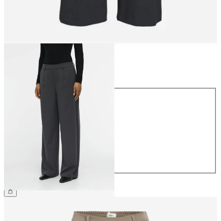
Størrelse
Størrelse
34
36
38
40
42
44
359,95 kr.