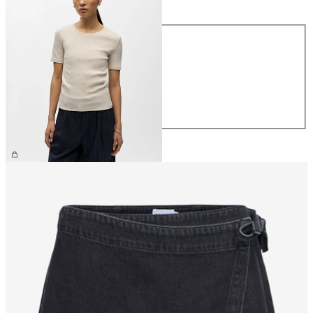
Talla
XS
S
M
L
XL
26,99 €