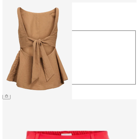
Talla
Talla
34
36
38
40
42
44
44,99 €