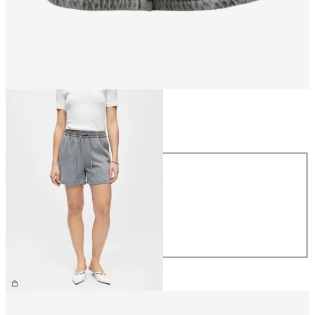
Talla
Talla
XS
S
M
L
XL
49,99 €