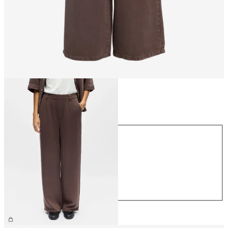
Talla
Talla
XS
S
M
L
XL
59,99 €