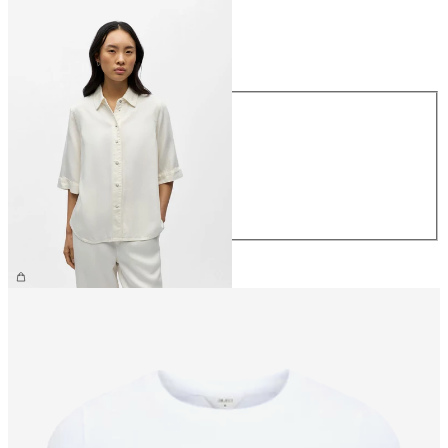
Talla
Talla
XS
S
M
L
XL
64,99 €