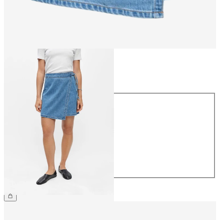
Talla
Talla
34
36
38
40
42
44
54,99 €