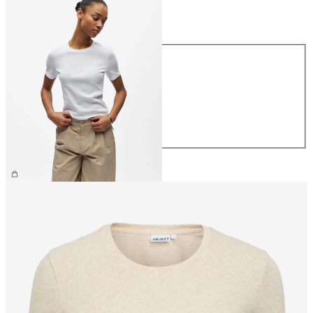
Talla
Talla
XS
S
M
L
XL
26,99 €