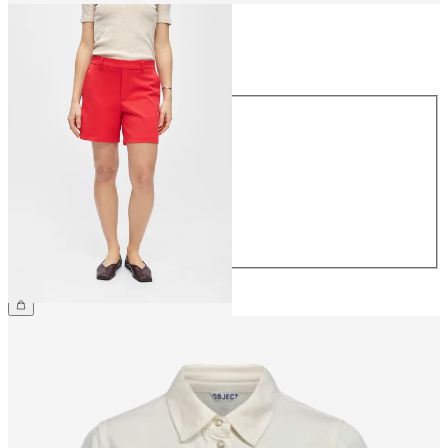
Talla
Talla
34
36
38
40
42
44
34,99 €