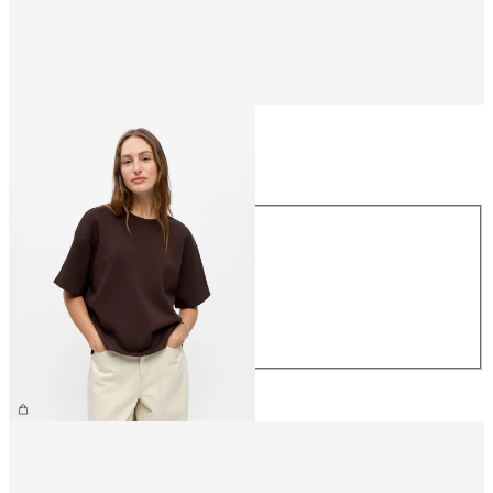
Talla
Talla
XS
S
M
L
XL
39,99 €