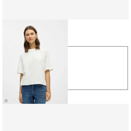
Talla
Talla
XS
S
M
L
XL
26,99 €