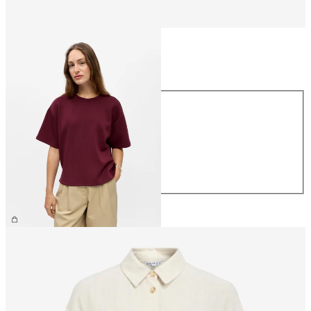
Talla
Talla
XS
S
M
L
XL
39,99 €