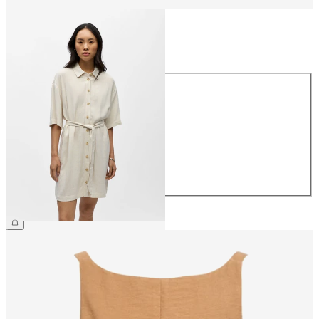
Talla
Talla
34
36
38
40
42
44
64,99 €