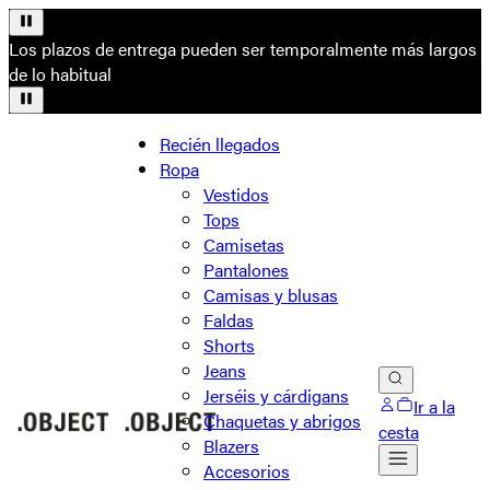
Los plazos de entrega pueden ser temporalmente más largos
de lo habitual
Recién llegados
Ropa
Vestidos
Tops
Camisetas
Pantalones
Camisas y blusas
Faldas
Shorts
Jeans
Jerséis y cárdigans
Ir a la
Chaquetas y abrigos
cesta
Blazers
Accesorios