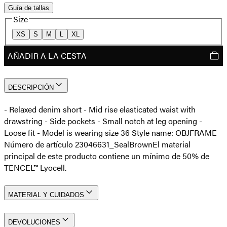
Guía de tallas
Size
XS
S
M
L
XL
AÑADIR A LA CESTA
DESCRIPCIÓN
- Relaxed denim short - Mid rise elasticated waist with
drawstring - Side pockets - Small notch at leg opening -
Loose fit - Model is wearing size 36 Style name: OBJFRAME
Número de artículo 23046631_SealBrown
El material
principal de este producto contiene un mínimo de 50% de
TENCEL™ Lyocell.
MATERIAL Y CUIDADOS
DEVOLUCIONES