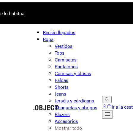
 lo habitual
Recién llegados
Ropa
Vestidos
Tops
Camisetas
Pantalones
Camisas y blusas
Faldas
Shorts
Jeans
Jerséis y cárdigans
Ir a la ces
Chaquetas y abrigos
Blazers
Accesorios
Mostrar todo