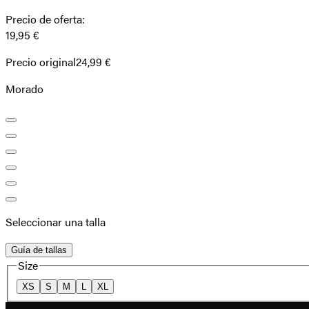
Precio de oferta
:
19,95 €
Precio original
24,99 €
Morado
Seleccionar una talla
Guía de tallas
Size
XS
S
M
L
XL