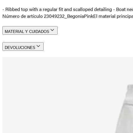
- Ribbed top with a regular fit and scalloped detailing - Boat n
Número de artículo 23049232_BegoniaPink
El material princ
MATERIAL Y CUIDADOS
DEVOLUCIONES