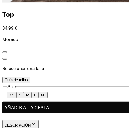
Top
34,99 €
Morado
Seleccionar una talla
Guía de tallas
Size
XS
S
M
L
XL
AÑADIR A LA CESTA
DESCRIPCIÓN