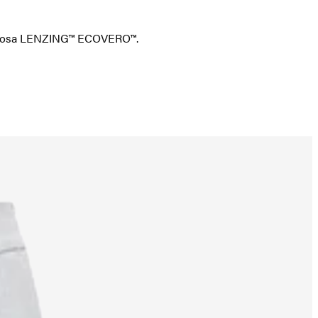
 viscosa LENZING™ ECOVERO™.