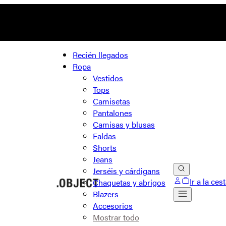
Recién llegados
Ropa
Vestidos
Tops
Camisetas
Pantalones
Camisas y blusas
Faldas
Shorts
Jeans
Jerséis y cárdigans
Ir a la ces
Chaquetas y abrigos
Blazers
Accesorios
Mostrar todo