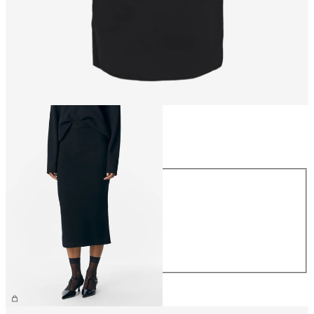
Taille
Taille
XS
S
M
L
XL
44,99 €