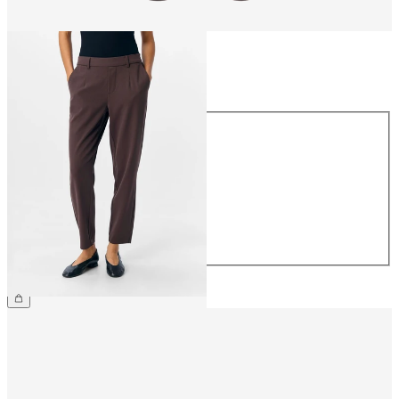
Taille
Taille
34
36
38
40
42
44
39,99 €