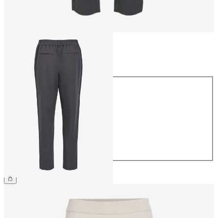
Taille
Taille
34
36
38
40
42
44
39,99 €