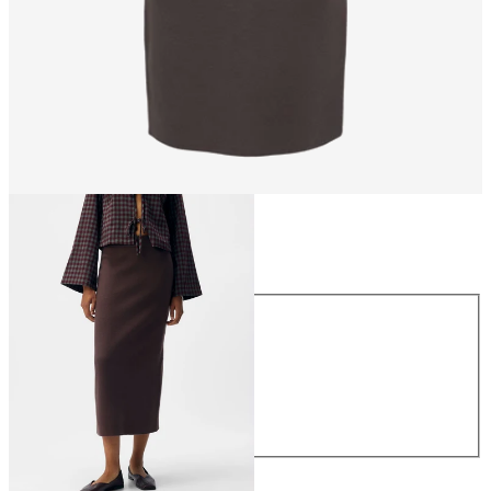
Taille
Taille
XS
S
M
L
XL
44,99 €