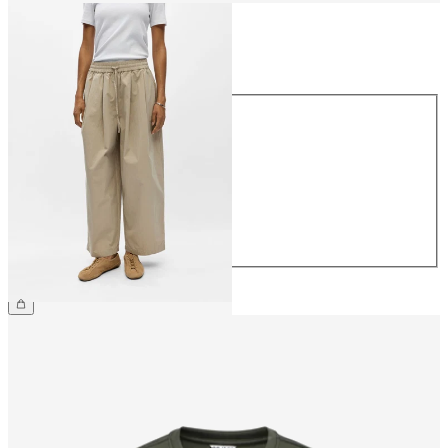
Taille
Taille
34
36
38
40
42
44
64,99 €