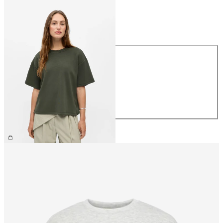
Taille
Taille
XS
S
M
L
XL
39,99 €