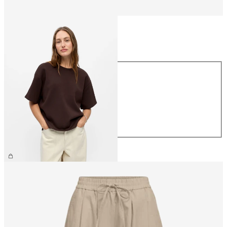
Taille
Taille
XS
S
M
L
XL
39,99 €