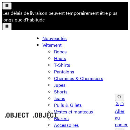
Les délais de livraison peuvent temporairement être plus
longs que d’habitude
Nouveautés
Vêtement
Robes
Hauts
T-Shirts
Pantalons
Chemises & Chemisiers
Jupes
Shorts
Jeans
Pulls & Gilets
Aller
Vestes et manteaux
au
Blazers
panier
Accessoires