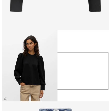
Taille
Taille
XS
S
M
L
XL
44,99 €