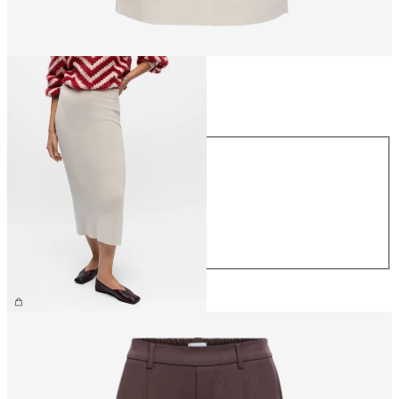
Taille
Taille
XS
S
M
L
XL
44,99 €