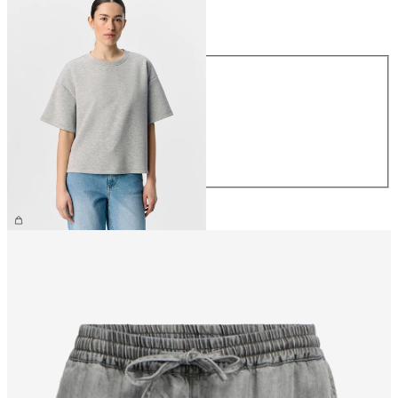
Taille
Taille
XS
S
M
L
XL
39,99 €