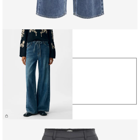
Taille
Taille
XS
S
M
L
XL
69,99 €