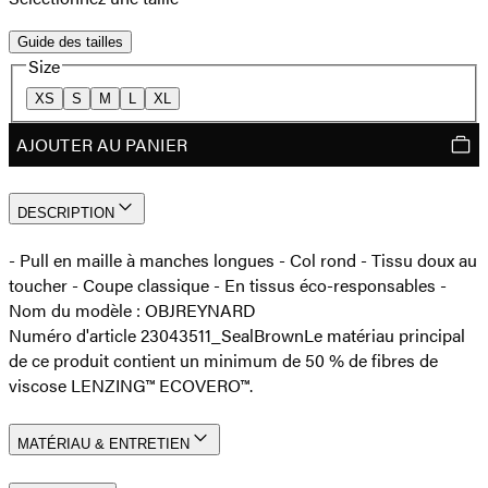
Guide des tailles
Size
XS
S
M
L
XL
AJOUTER AU PANIER
DESCRIPTION
- Pull en maille à manches longues - Col rond - Tissu doux au
toucher - Coupe classique - En tissus éco-responsables -
Nom du modèle : OBJREYNARD
Numéro d'article 23043511_SealBrown
Le matériau principal
de ce produit contient un minimum de 50 % de fibres de
viscose LENZING™ ECOVERO™.
MATÉRIAU & ENTRETIEN