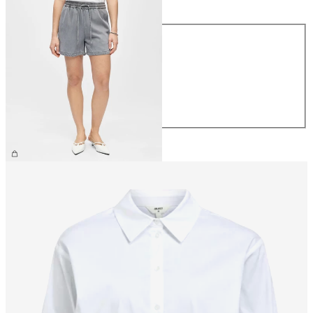
Taille
XS
S
M
L
XL
49,99 €