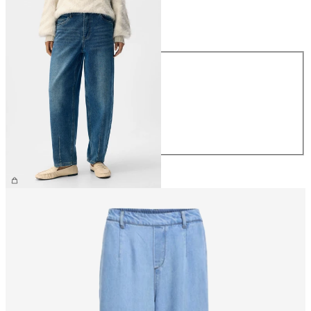
Taille
Taille
XS
S
M
L
XL
59,99 €