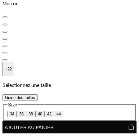
Marron
+
22
Sélectionnez une taille
Guide des tailles
Size
34
36
38
40
42
44
AJOUTER AU PANIER