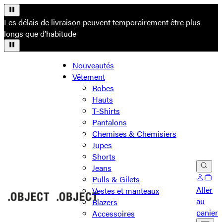
Les délais de livraison peuvent temporairement être plus
longs que d’habitude
Nouveautés
Vêtement
Robes
Hauts
T-Shirts
Pantalons
Chemises & Chemisiers
Jupes
Shorts
Jeans
Pulls & Gilets
Aller
Vestes et manteaux
au
Blazers
panier
Accessoires