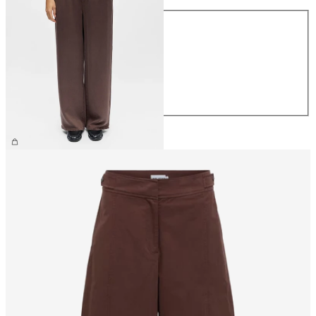
Taille
XS
S
M
L
XL
59,99 €