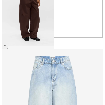
34
36
38
40
42
44
69,99 €