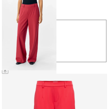
Taille
Taille
34
36
38
40
42
44
49,99 €