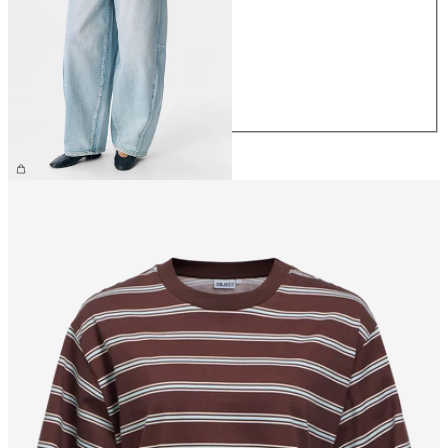
XS
S
M
L
XL
69,99 €