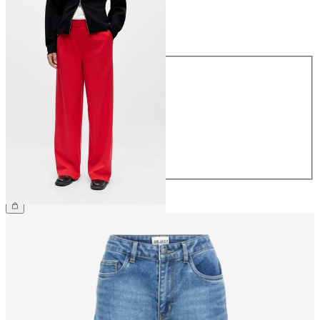
Taille
Taille
34
36
38
40
42
44
49,99 €