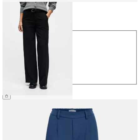
Taille
Taille
34
36
38
40
42
44
49,99 €