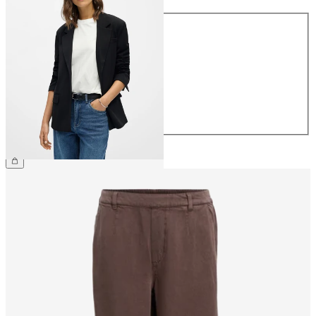
Taille
34
36
38
40
42
44
79,99 €