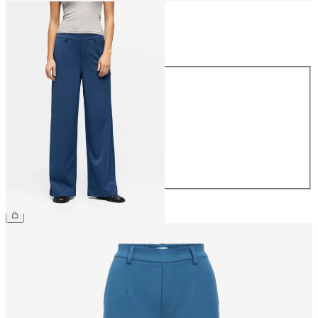
Taille
Taille
34
36
38
40
42
44
49,99 €