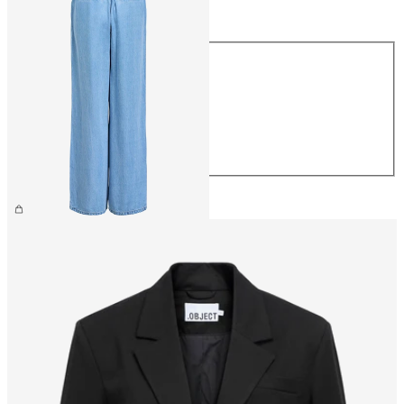
Taille
Taille
XS
S
M
L
XL
59,99 €