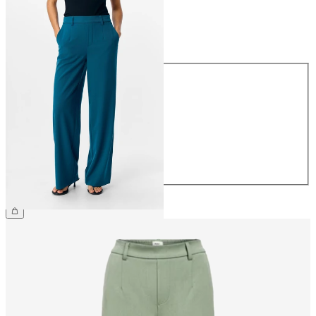
Taille
Taille
34
36
38
40
42
44
49,99 €