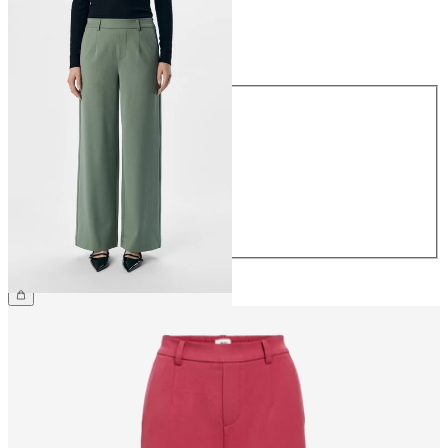
Taille
Taille
34
36
38
40
42
44
49,99 €