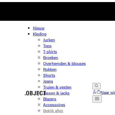
Nieuw
Kleding
Jurken
Tops
T-shirts
Broeken
Overhemden & blouses
Rokken
Shorts
Jeans
Truien & vesten
Naar wi
Jassen & jacks
Blazers
Accessoires
Bekijk alles