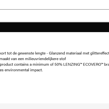
t tot de gewenste lengte - Glanzend materiaal met glittereffect 
maakt van een milieuvriendelijkere stof
is product contains a minimum of 50% LENZING™ ECOVERO™ bra
es environmental impact.