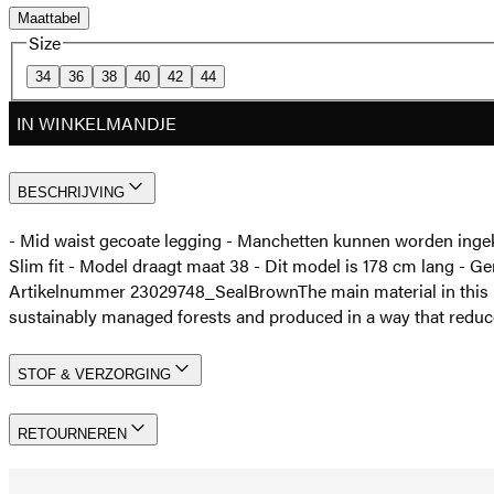
Maattabel
Size
34
36
38
40
42
44
IN WINKELMANDJE
BESCHRIJVING
- Mid waist gecoate legging - Manchetten kunnen worden ingekor
Slim fit - Model draagt maat 38 - Dit model is 178 cm lang - Ge
Artikelnummer 23029748_SealBrown
The main material in th
sustainably managed forests and produced in a way that reduc
STOF & VERZORGING
RETOURNEREN