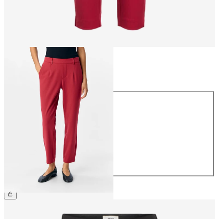
Maat
Maat
34
36
38
40
42
44
€ 39,99