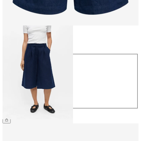
Maat
Maat
34
36
38
40
42
44
€ 59,99