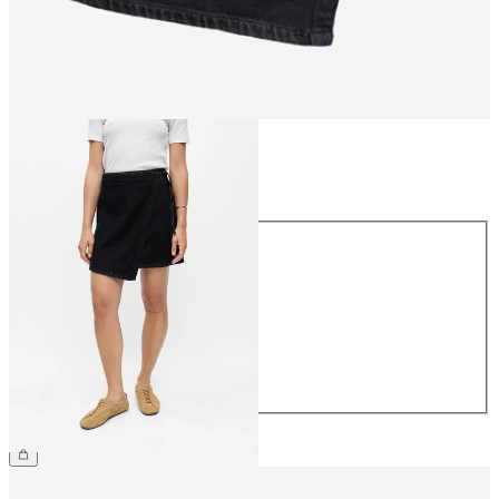
Maat
Maat
34
36
38
40
42
44
€ 54,99