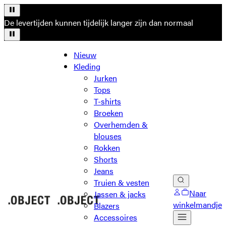
De levertijden kunnen tijdelijk langer zijn dan normaal
Nieuw
Kleding
Jurken
Tops
T-shirts
Broeken
Overhemden &
blouses
Rokken
Shorts
Jeans
Truien & vesten
Naar
Jassen & jacks
winkelmandje
Blazers
Accessoires