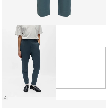
Maat
Maat
34
36
38
40
42
44
€ 39,99