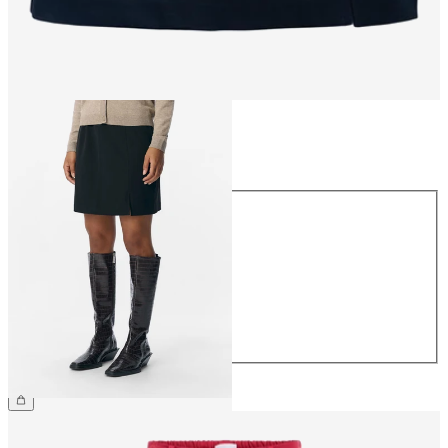
Maat
Maat
34
36
38
40
42
44
€ 34,99