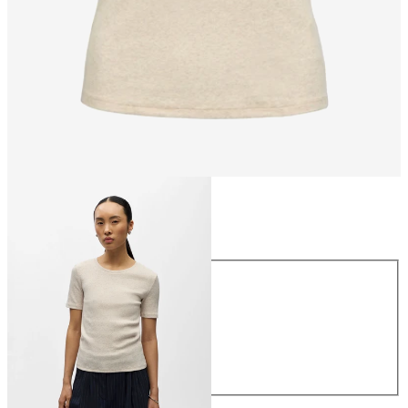
Maat
Maat
XS
S
M
L
XL
€ 26,99