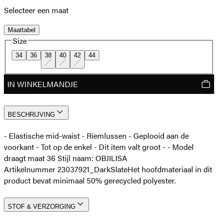
Selecteer een maat
Maattabel
Size
34
36
38
40
42
44
IN WINKELMANDJE
BESCHRIJVING
- Elastische mid-waist - Riemlussen - Geplooid aan de
voorkant - Tot op de enkel - Dit item valt groot - - Model
draagt maat 36 Stijl naam: OBJILISA
Artikelnummer 23037921_DarkSlate
Het hoofdmateriaal in dit
product bevat minimaal 50% gerecycled polyester.
STOF & VERZORGING