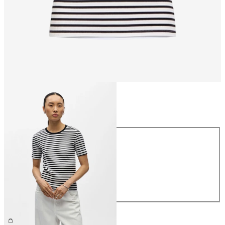
Maat
Maat
XS
S
M
L
XL
€ 26,99