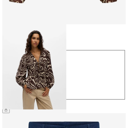
Maat
Maat
34
36
38
40
42
44
€ 44,99