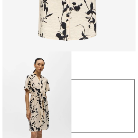
Maat
Maat
34
36
38
40
42
44
€ 44,99