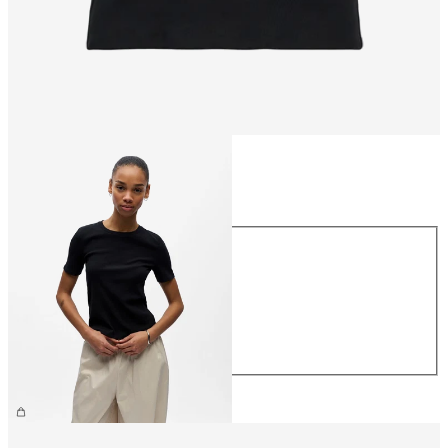
Maat
Maat
XS
S
M
L
XL
€ 26,99