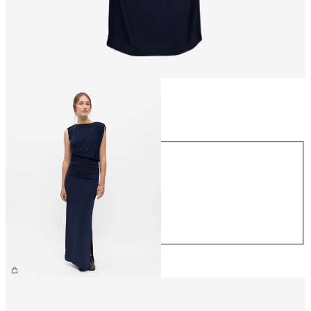
Maat
Maat
XS
S
M
L
XL
€ 69,99