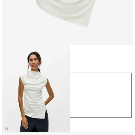
Maat
Maat
XS
S
M
L
XL
€ 34,99