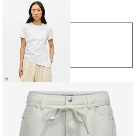
Maat
Maat
XS
S
M
L
XL
€ 34,99