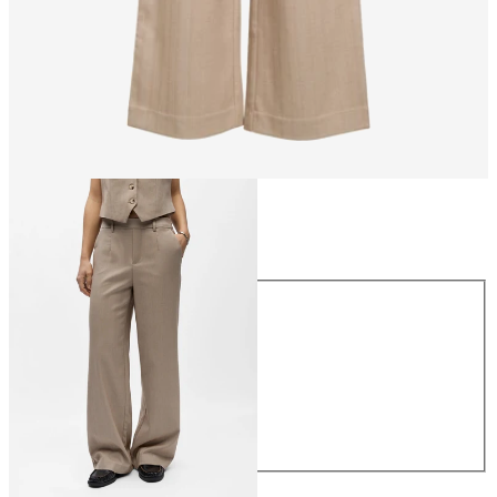
Maat
Maat
34
36
38
40
42
44
€ 49,99