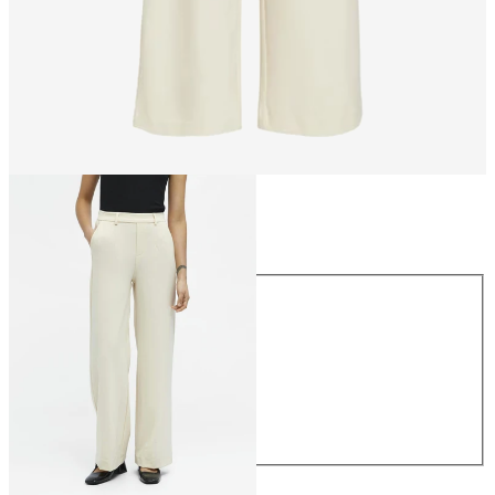
Maat
Maat
34
36
38
40
42
44
€ 49,99