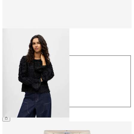
Maat
Maat
34
36
38
40
42
44
€ 54,99