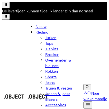
De levertijden kunnen tijdelijk langer zijn dan normaal
Nieuw
Kleding
Jurken
Tops
T-shirts
Broeken
Overhemden &
blouses
Rokken
Shorts
Jeans
Truien & vesten
Naar
Jassen & jacks
winkelmandje
Blazers
Accessoires