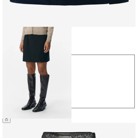
Maat
Maat
34
36
38
40
42
44
€ 34,99