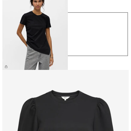
Maat
Maat
XS
S
M
L
XL
€ 34,99