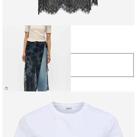
Maat
Maat
S/M
M/L
€ 34,99