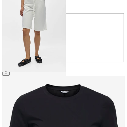
Maat
Maat
34
36
38
40
42
44
€ 59,99