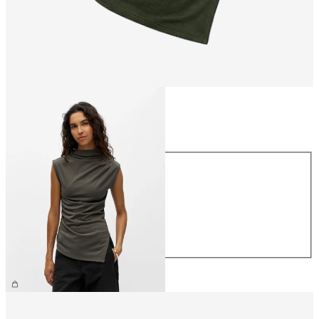
Maat
Maat
XS
S
M
L
XL
€ 34,99