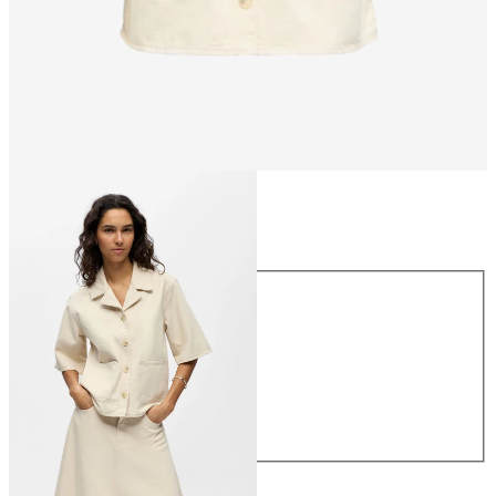
Maat
Maat
34
36
38
40
42
44
€ 54,99