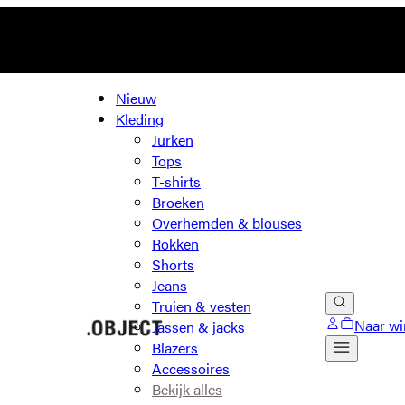
Nieuw
Kleding
Jurken
Tops
T-shirts
Broeken
Overhemden & blouses
Rokken
Shorts
Jeans
Truien & vesten
Naar wi
Jassen & jacks
Blazers
Accessoires
Bekijk alles