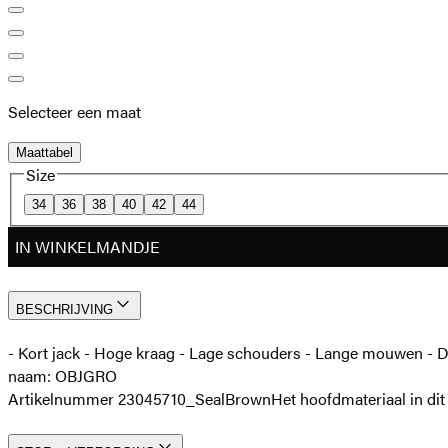
Selecteer een maat
Maattabel
Size
34
36
38
40
42
44
IN WINKELMANDJE
BESCHRIJVING
- Kort jack - Hoge kraag - Lage schouders - Lange mouwen - Dub
naam: OBJGRO
Artikelnummer 23045710_SealBrown
Het hoofdmateriaal in di