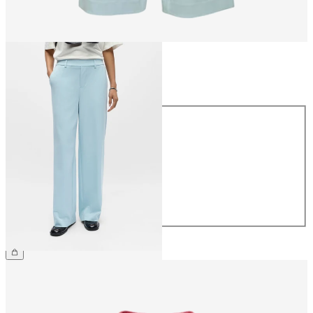
Størrelse
Størrelse
34
36
38
40
42
44
NOK 499.95