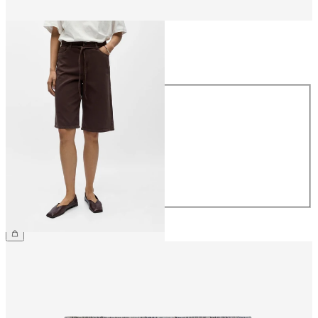
Størrelse
Størrelse
34
36
38
40
42
44
NOK 699.95