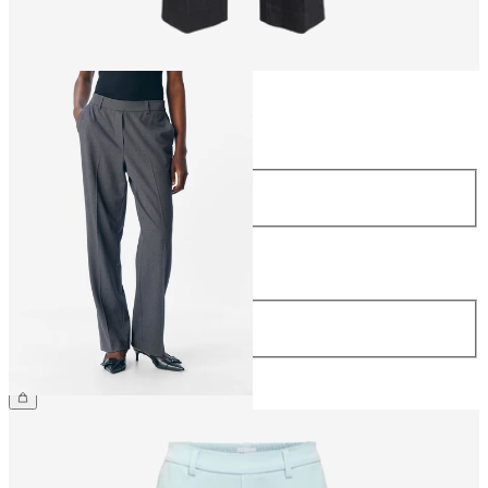
Størrelse
Størrelse
34
36
38
40
42
44
Lengde
Lengde
32
34
NOK 499.95