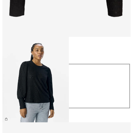
Størrelse
Størrelse
XS
S
M
L
XL
NOK 359.95