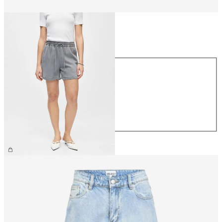
Størrelse
Størrelse
XS
S
M
L
XL
NOK 499.95