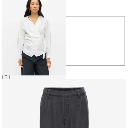
Størrelse
Størrelse
34
36
38
40
42
44
NOK 699.95