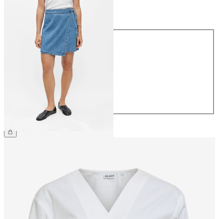
Størrelse
Størrelse
34
36
38
40
42
44
NOK 599.95