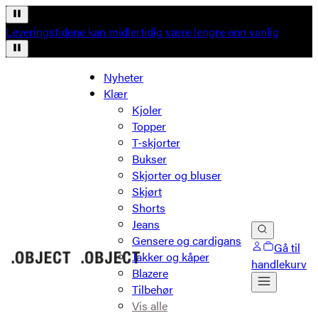
Leveringstidene kan midlertidig være lengre enn vanlig
Nyheter
Klær
Kjoler
Topper
T-skjorter
Bukser
Skjorter og bluser
Skjørt
Shorts
Jeans
Gensere og cardigans
Gå til
Jakker og kåper
handlekurv
Blazere
Tilbehør
Vis alle