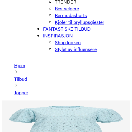
TRENDER
Bestselgere
Bermudashorts
Kjoler til bryllupsgjester
FANTASTISKE TILBUD
INSPIRASJON
Shop looken
Stylet av influensere
Hjem
Tilbud
Topper