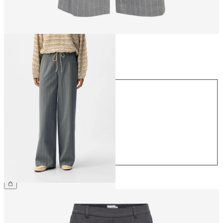
Størrelse
Størrelse
34
36
38
40
42
44
NOK 499.95