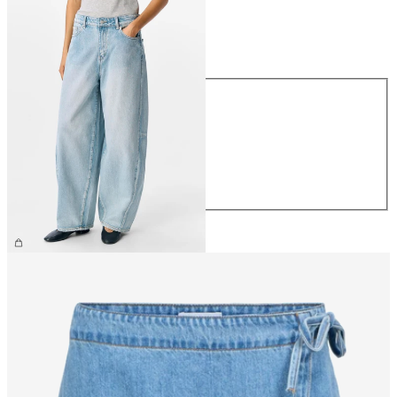
Størrelse
Størrelse
XS
S
M
L
XL
NOK 799.95