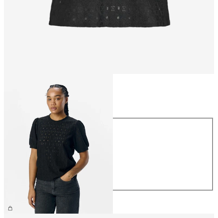
Størrelse
Størrelse
XS
S
M
L
XL
NOK 299.95