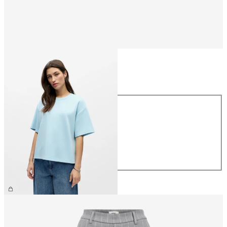
Størrelse
Størrelse
XS
S
M
L
XL
NOK 459.95