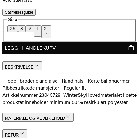
Størrelsesguide
Size
XS
S
M
L
XL
LEGG I HANDLEKURV
BESKRIVELSE
- Topp i broderie anglaise - Rund hals - Korte ballongermer -
Ribbestrikkede mansjetter - Regular fit
Artikkelnummer 23045729_WinterSky
Hovedmaterialet i dette
produktet inneholder minimum 50 % resirkulert polyester.
MATERIALE OG VEDLIKEHOLD
RETUR