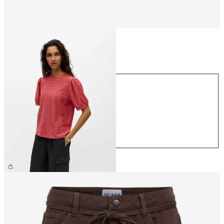
Størrelse
Størrelse
XS
S
M
L
XL
NOK 299.95