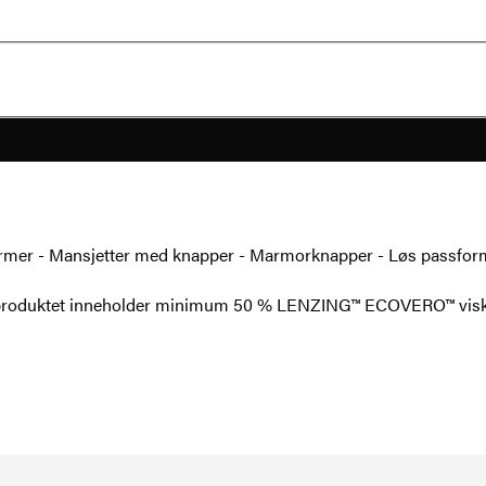
rmer - Mansjetter med knapper - Marmorknapper - Løs passform - 
e produktet inneholder minimum 50 % LENZING™ ECOVERO™ visk