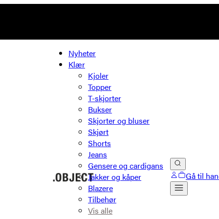
Nyheter
Klær
Kjoler
Topper
T-skjorter
Bukser
Skjorter og bluser
Skjørt
Shorts
Jeans
Gensere og cardigans
Gå til ha
Jakker og kåper
Blazere
Tilbehør
Vis alle