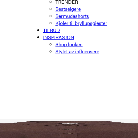
TRENDER
Bestselgere
Bermudashorts
Kjoler til bryllupsgjester
TILBUD
INSPIRASJON
Shop looken
Stylet av influensere