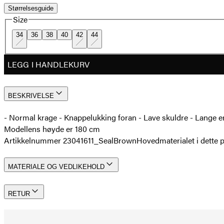
Størrelsesguide
Size
34
36
38
40
42
44
LEGG I HANDLEKURV
BESKRIVELSE
- Normal krage - Knappelukking foran - Lave skuldre - Lange e
Modellens høyde er 180 cm
Artikkelnummer 23041611_SealBrown
Hovedmaterialet i dett
MATERIALE OG VEDLIKEHOLD
RETUR