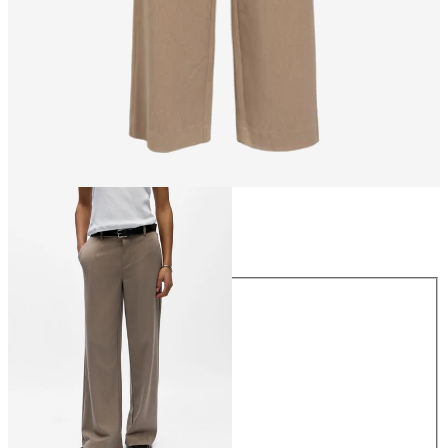
Rozmiar
Rozmiar
34
36
38
40
42
44