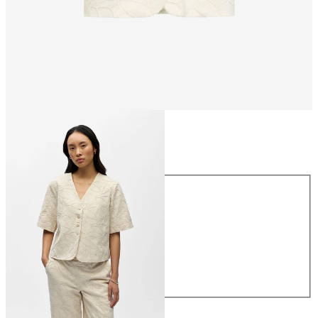
Rozmiar
Rozmiar
34
36
38
40
42
44
299,99 zł