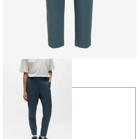
Rozmiar
Rozmiar
34
36
38
40
42
44