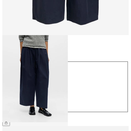
Rozmiar
Rozmiar
34
36
38
40
42
44
279,99 zł