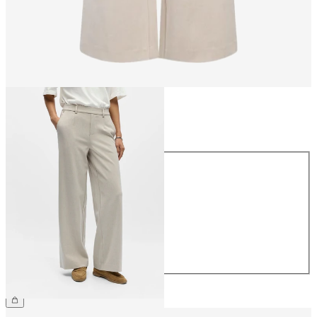
Rozmiar
Rozmiar
34
36
38
40
42
44
209,99 zł