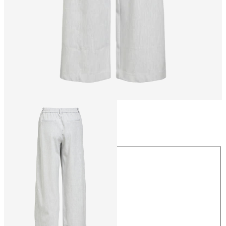
Rozmiar
Rozmiar
34
36
38
40
42
44