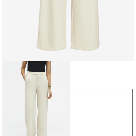
Rozmiar
Rozmiar
34
36
38
40
42
44