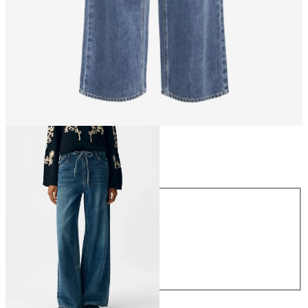
Rozmiar
Rozmiar
XS
S
M
L
XL
309,99 zł