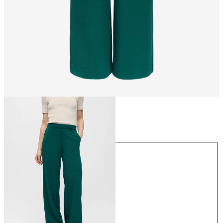
Rozmiar
Rozmiar
34
36
38
40
42
44