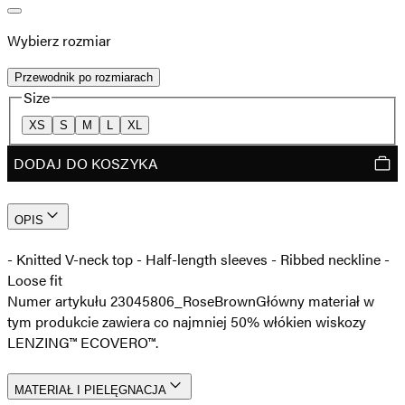
Wybierz rozmiar
Przewodnik po rozmiarach
Size
XS
S
M
L
XL
DODAJ DO KOSZYKA
OPIS
- Knitted V-neck top - Half-length sleeves - Ribbed neckline -
Loose fit
Numer artykułu 23045806_RoseBrown
Główny materiał w
tym produkcie zawiera co najmniej 50% włókien wiskozy
LENZING™ ECOVERO™.
MATERIAŁ I PIELĘGNACJA