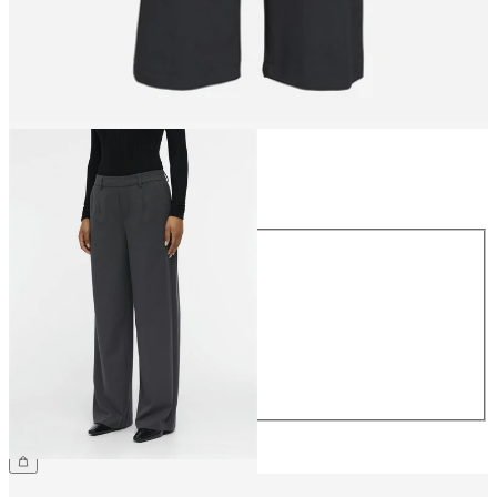
Rozmiar
Rozmiar
34
36
38
40
42
44
209,99 zł