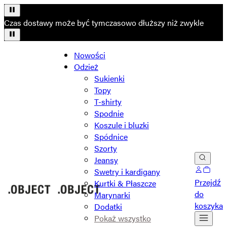
Czas dostawy może być tymczasowo dłuższy niż zwykle
Nowości
Odzież
Sukienki
Topy
T-shirty
Spodnie
Koszule i bluzki
Spódnice
Szorty
Jeansy
Swetry i kardigany
Przejdź
Kurtki & Płaszcze
do
Marynarki
koszyka
Dodatki
Pokaż wszystko