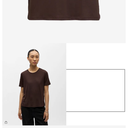
Rozmiar
Rozmiar
XS
S
M
L
XL
139,99 zł