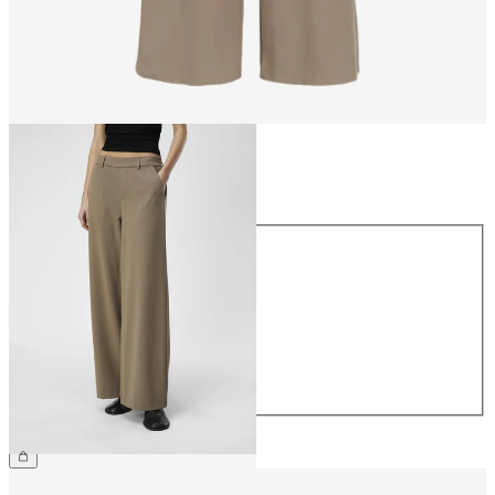
Rozmiar
Rozmiar
34
36
38
40
42
44
209,99 zł