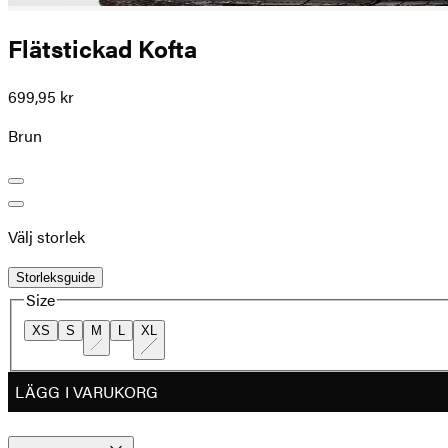
Flätstickad Kofta
699,95 kr
Brun
Välj storlek
Storleksguide
Size
XS
S
M
L
XL
LÄGG I VARUKORG