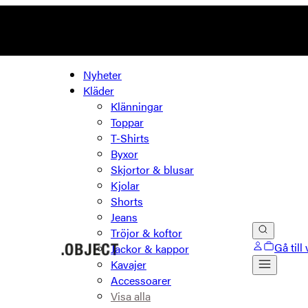
Nyheter
Kläder
Klänningar
Toppar
T-Shirts
Byxor
Skjortor & blusar
Kjolar
Shorts
Jeans
Tröjor & koftor
Gå till
Jackor & kappor
Kavajer
Accessoarer
Visa alla