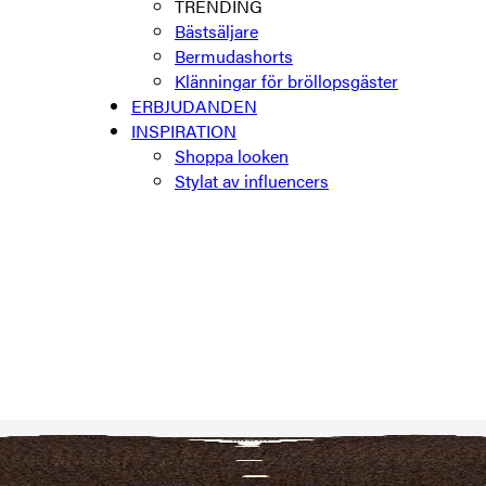
TRENDING
Bästsäljare
Bermudashorts
Klänningar för bröllopsgäster
ERBJUDANDEN
INSPIRATION
Shoppa looken
Stylat av influencers