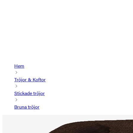
Hem
Tröjor & Koftor
Stickade tröjor
Bruna tröjor