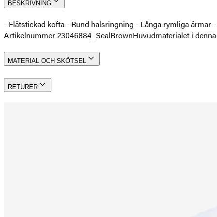
BESKRIVNING
- Flätstickad kofta - Rund halsringning - Långa rymliga ärm
Artikelnummer 23046884_SealBrown
Huvudmaterialet i denna
MATERIAL OCH SKÖTSEL
RETURER