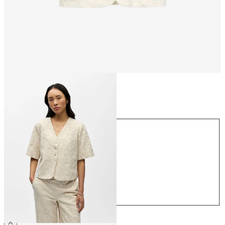
Storlek
Storlek
34
36
38
40
42
44
699,95 kr