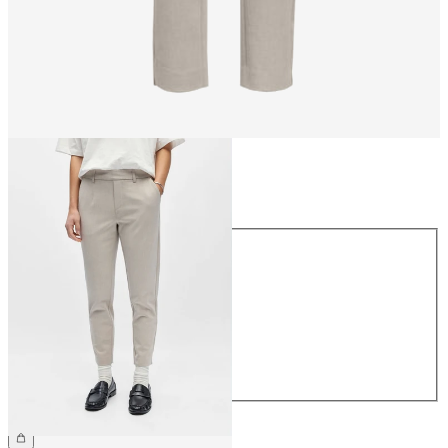
Storlek
Storlek
34
36
38
40
42
44
399,95 kr