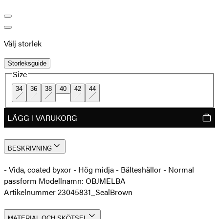
Välj storlek
Storleksguide
Size
34
36
38
40
42
44
LÄGG I VARUKORG
BESKRIVNING
- Vida, coated byxor - Hög midja - Bälteshällor - Normal
passform Modellnamn: OBJMELBA
Artikelnummer 23045831_SealBrown
MATERIAL OCH SKÖTSEL