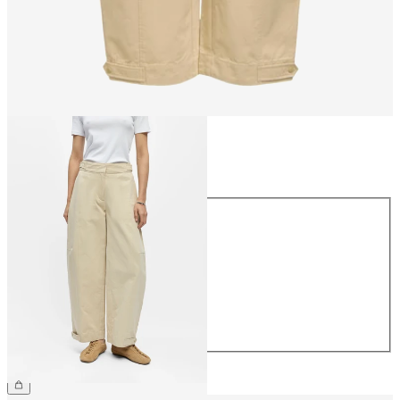
Storlek
Storlek
34
36
38
40
42
44
799,95 kr