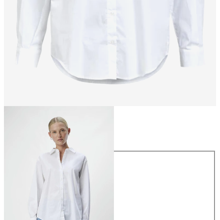
Storlek
Storlek
34
36
38
40
42