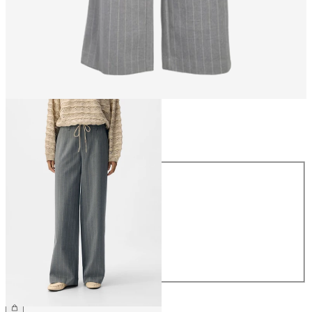
Storlek
Storlek
34
36
38
40
42
44
499,95 kr