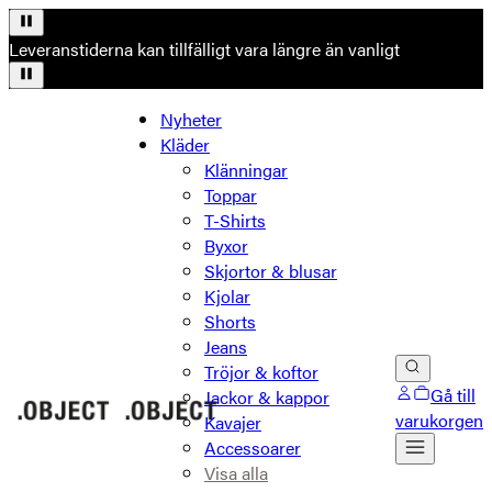
Leveranstiderna kan tillfälligt vara längre än vanligt
Nyheter
Kläder
Klänningar
Toppar
T-Shirts
Byxor
Skjortor & blusar
Kjolar
Shorts
Jeans
Tröjor & koftor
Gå till
Jackor & kappor
varukorgen
Kavajer
Accessoarer
Visa alla