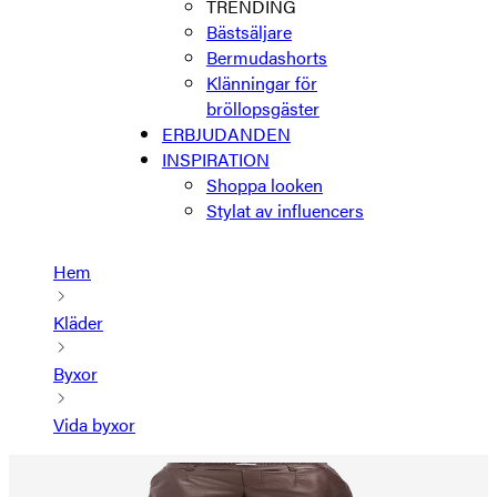
TRENDING
Bästsäljare
Bermudashorts
Klänningar för
bröllopsgäster
ERBJUDANDEN
INSPIRATION
Shoppa looken
Stylat av influencers
Hem
Kläder
Byxor
Vida byxor