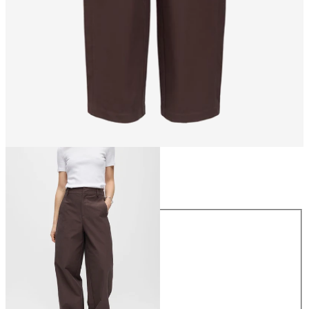
Storlek
Storlek
XS
S
M
L
XL