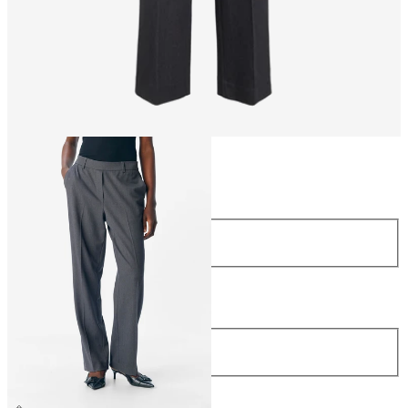
Storlek
Storlek
34
36
38
40
42
44
Längd
Längd
32
34
499,95 kr