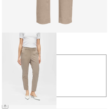
Storlek
Storlek
34
36
38
40
42
44
399,95 kr