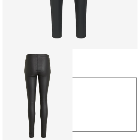
Storlek
Storlek
34
36
38
40
42
44
599,95 kr