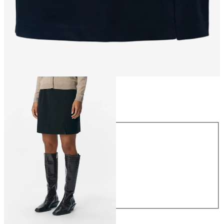
Storlek
Storlek
34
36
38
40
42
44
359,95 kr