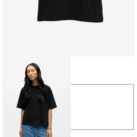
Storlek
Storlek
XS
S
M
L
XL
329,95 kr