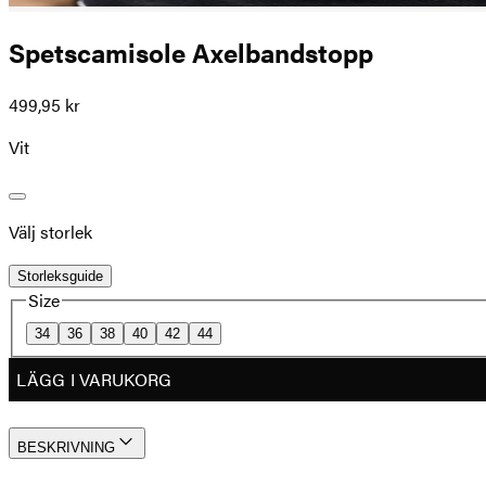
Spetscamisole Axelbandstopp
499,95 kr
Vit
Välj storlek
Storleksguide
Size
34
36
38
40
42
44
LÄGG I VARUKORG
BESKRIVNING