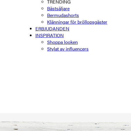
TRENDING
Bästsäljare
Bermudashorts
Klänningar för bröllopsgäster
ERBJUDANDEN
INSPIRATION
Shoppa looken
Stylat av influencers