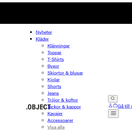
Nyheter
Kläder
Klänningar
Toppar
T-Shirts
Byxor
Skjortor & blusar
Kjolar
Shorts
Jeans
Tröjor & koftor
Gå till
Jackor & kappor
Kavajer
Accessoarer
Visa alla