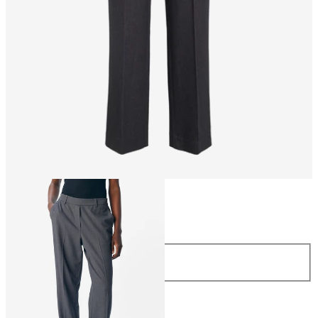
Storlek
Storlek
34
36
38
40
42
44
Längd