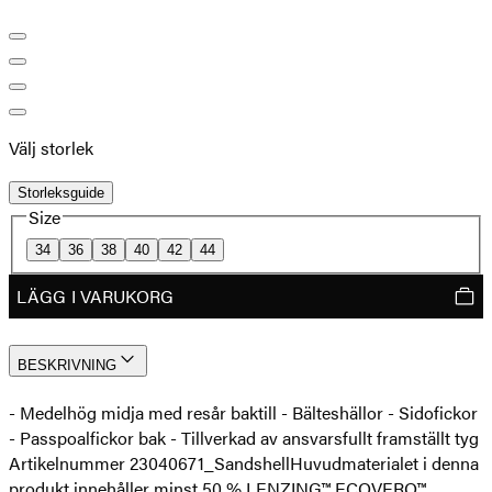
Välj storlek
Storleksguide
Size
34
36
38
40
42
44
LÄGG I VARUKORG
BESKRIVNING
- Medelhög midja med resår baktill - Bälteshällor - Sidofickor
- Passpoalfickor bak - Tillverkad av ansvarsfullt framställt tyg
Artikelnummer 23040671_Sandshell
Huvudmaterialet i denna
produkt innehåller minst 50 % LENZING™ ECOVERO™