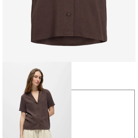
Storlek
Storlek
34
36
38
40
42
44