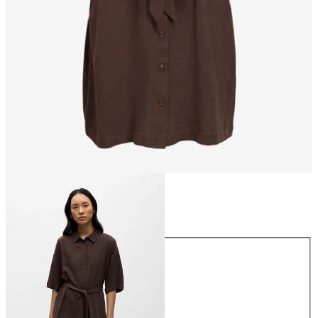
Storlek
Storlek
34
36
38
40