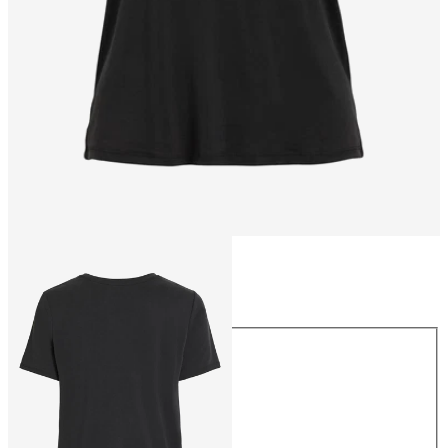
Storlek
Storlek
XS
S
M
L