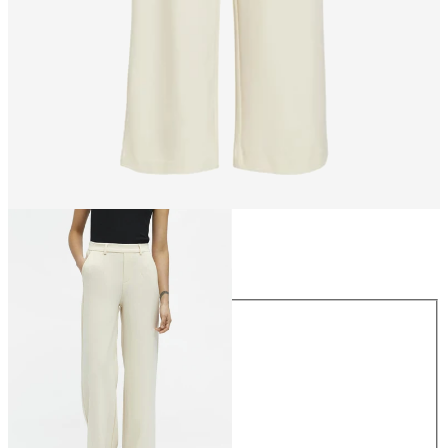
Storlek
Storlek
34
36
38
40
42