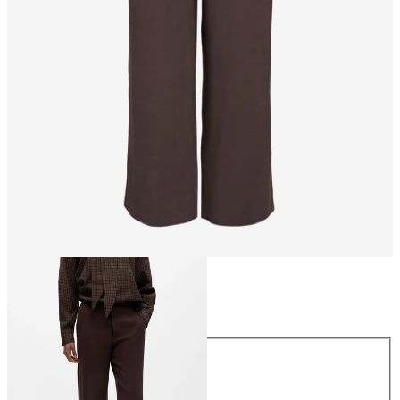
Storlek
Storlek
34
36