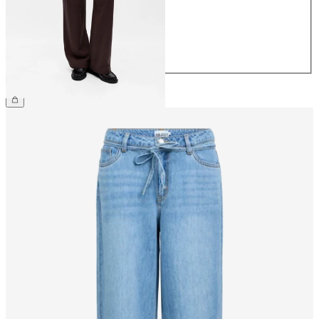
38
40
42
44
599,95 kr