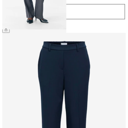
Längd
32
34
499,95 kr