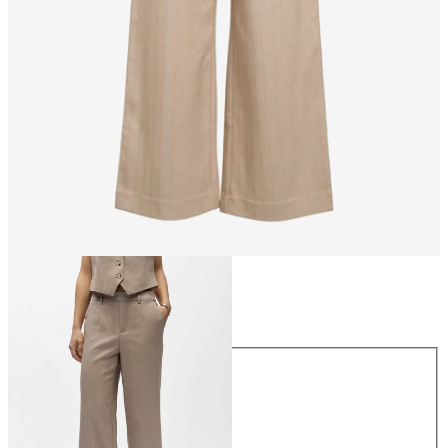
Storlek
Storlek
34
36
38