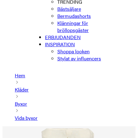
TRENDING
Bästsäljare
Bermudashorts
Klänningar för
bröllopsgäster
ERBJUDANDEN
INSPIRATION
Shoppa looken
Stylat av influencers
Hem
Kläder
Byxor
Vida byxor