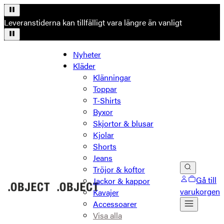
Leveranstiderna kan tillfälligt vara längre än vanligt
Nyheter
Kläder
Klänningar
Toppar
T-Shirts
Byxor
Skjortor & blusar
Kjolar
Shorts
Jeans
Tröjor & koftor
Gå till
Jackor & kappor
varukorgen
Kavajer
Accessoarer
Visa alla