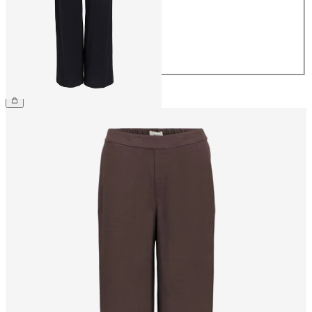
38
40
42
44
599,95 kr