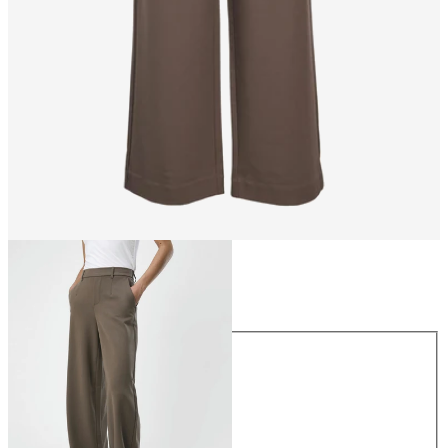
Storlek
Storlek
34
36
38
40