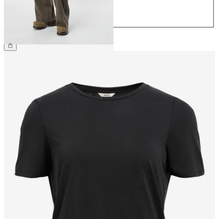
42
44
499,95 kr