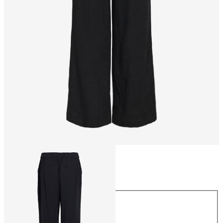
Storlek
Storlek
34
36