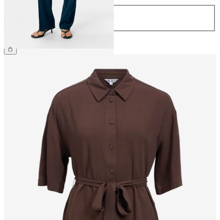
Längd
32
34
499,95 kr