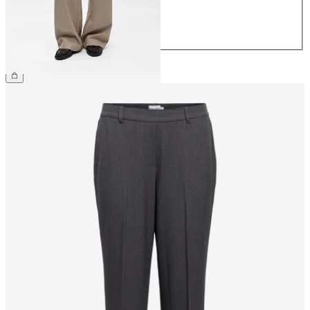
40
42
44
499,95 kr