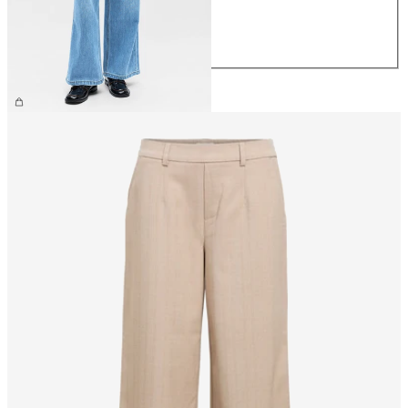
M
L
XL
799,95 kr