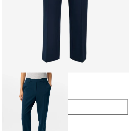
Storlek
Storlek
34
36
38
40
42
44
Längd