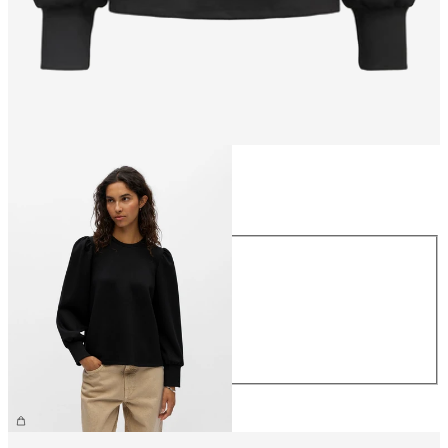
Storlek
Storlek
XS
S
M
L
XL
499,95 kr