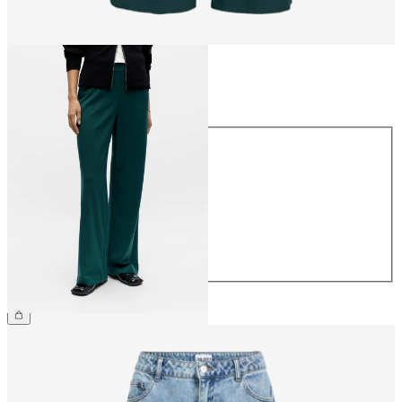
Storlek
Storlek
34
36
38
40
42
44
499,95 kr