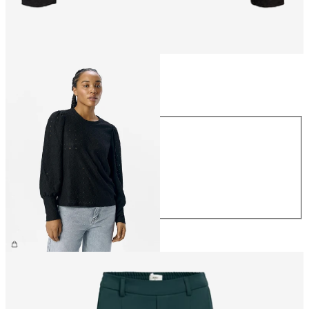
Storlek
Storlek
XS
S
M
L
XL
399,95 kr