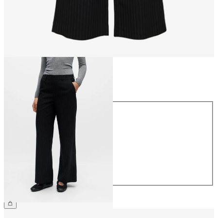
Storlek
Storlek
34
36
38
40
42
44
499,95 kr