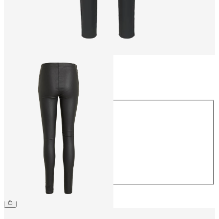
Storlek
Storlek
34
36
38
40
42
44
599,95 kr