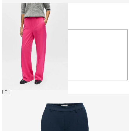
Storlek
Storlek
34
36
38
40
42
44
499,95 kr