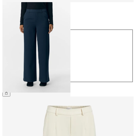
Storlek
Storlek
34
36
38
40
42
44
499,95 kr