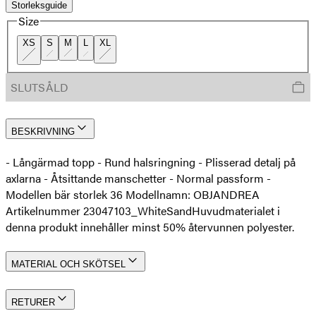
Storleksguide
Size
XS
S
M
L
XL
SLUTSÅLD
BESKRIVNING
- Långärmad topp - Rund halsringning - Plisserad detalj på
axlarna - Åtsittande manschetter - Normal passform -
Modellen bär storlek 36 Modellnamn: OBJANDREA
Artikelnummer 23047103_WhiteSand
Huvudmaterialet i
denna produkt innehåller minst 50% återvunnen polyester.
MATERIAL OCH SKÖTSEL
RETURER