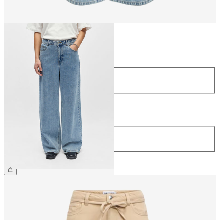
Storlek
Storlek
34
36
38
40
42
44
Längd
Längd
32
699,95 kr