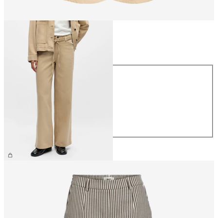
Storlek
Storlek
XS
S
M
L
XL
799,95 kr