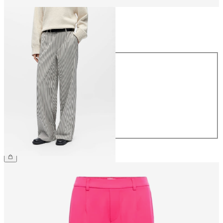
Storlek
Storlek
34
36
38
40
42
44
499,95 kr