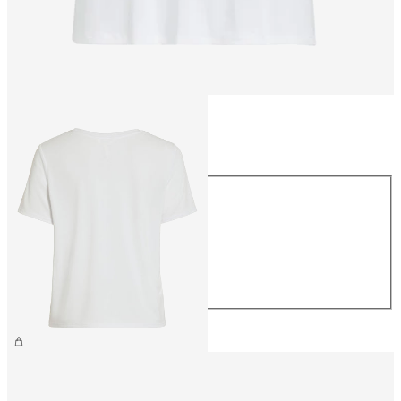
Storlek
Storlek
XS
S
M
L
XL
299,95 kr