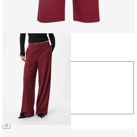
Storlek
Storlek
34
36
38
40
42
44
499,95 kr