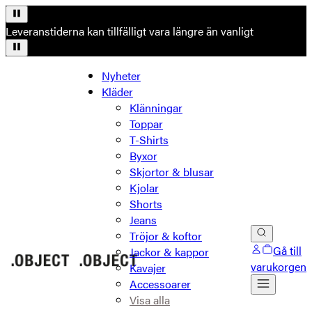
Leveranstiderna kan tillfälligt vara längre än vanligt
Nyheter
Kläder
Klänningar
Toppar
T-Shirts
Byxor
Skjortor & blusar
Kjolar
Shorts
Jeans
Tröjor & koftor
Gå till
Jackor & kappor
varukorgen
Kavajer
Accessoarer
Visa alla