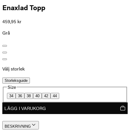
Enaxlad Topp
459,95 kr
Grå
Välj storlek
Storleksguide
Size
34
36
38
40
42
44
LÄGG I VARUKORG
BESKRIVNING