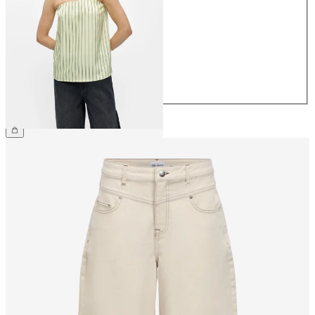
34
36
38
40
42
44
399,95 kr