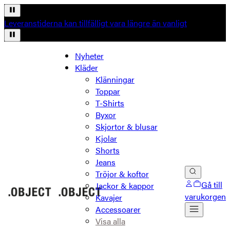
Leveranstiderna kan tillfälligt vara längre än vanligt
Nyheter
Kläder
Klänningar
Toppar
T-Shirts
Byxor
Skjortor & blusar
Kjolar
Shorts
Jeans
Tröjor & koftor
Gå till
Jackor & kappor
varukorgen
Kavajer
Accessoarer
Visa alla