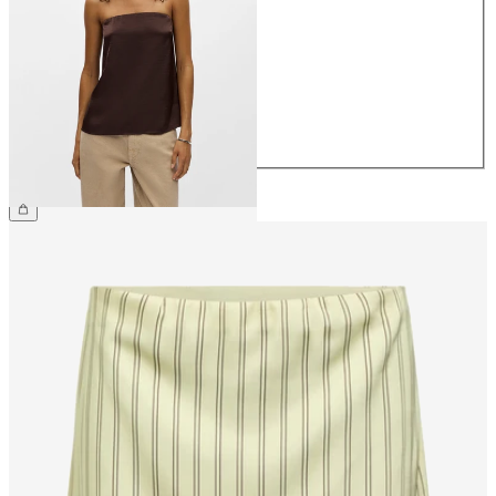
34
36
38
40
42
44
399,95 kr