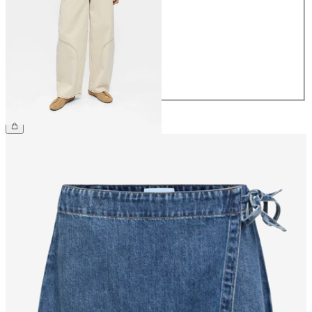
34
36
38
40
42
44
799,95 kr