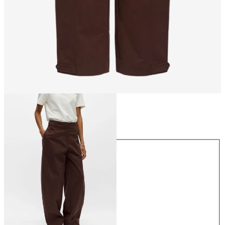
Storlek
Storlek
34
36
38
40
42
44