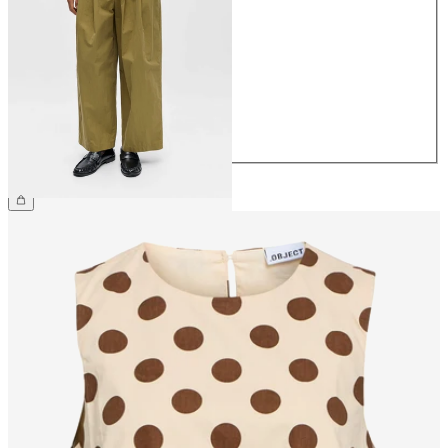
34
36
38
40
42
44
699,95 kr