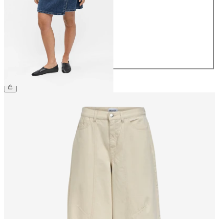
36
38
40
42
44
599,95 kr