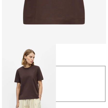
Storlek
Storlek
XS
S
M
L
XL
299,95 kr