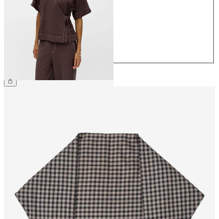
36
38
40
42
44
599,95 kr