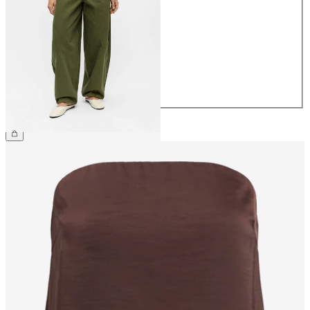
34
36
38
40
42
44
799,95 kr