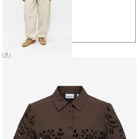
36
38
40
42
44
799,95 kr