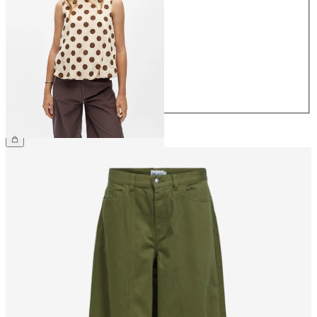
34
36
38
40
42
44
459,95 kr