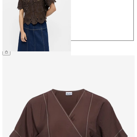
36
38
40
42
44
699,95 kr