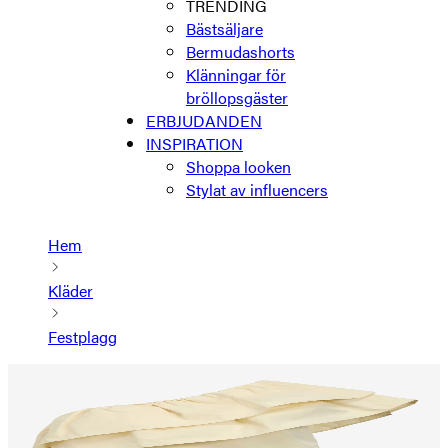
TRENDING
Bästsäljare
Bermudashorts
Klänningar för
bröllopsgäster
ERBJUDANDEN
INSPIRATION
Shoppa looken
Stylat av influencers
Hem
Kläder
Festplagg