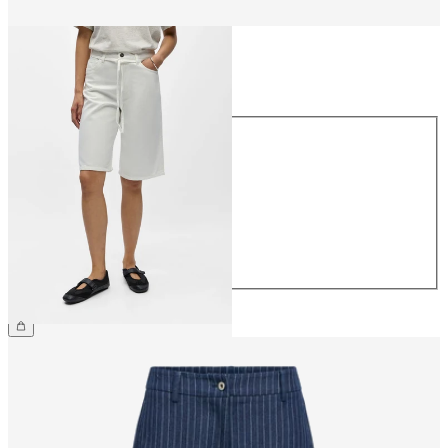
Talla
Talla
34
36
38
40
42
44
59,99 €