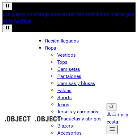
Los plazos de entrega pueden ser temporalmente más largos
de lo habitual
Recién llegados
Ropa
Vestidos
Tops
Camisetas
Pantalones
Camisas y blusas
Faldas
Shorts
Jeans
Jerséis y cárdigans
Ir a la
Chaquetas y abrigos
cesta
Blazers
Accesorios