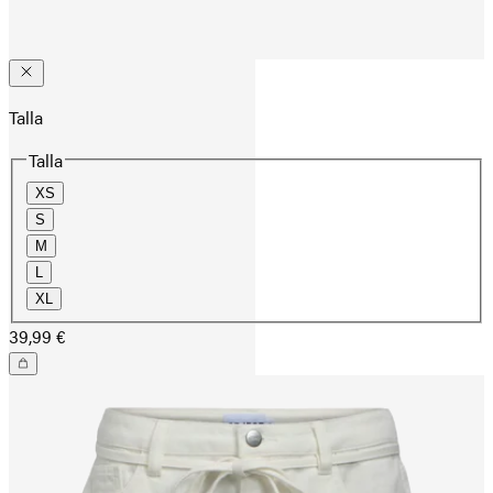
Talla
Talla
XS
S
M
L
XL
39,99 €