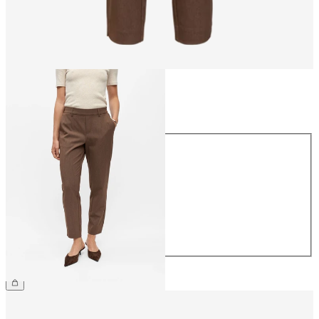
Talla
Talla
34
36
38
40
42
44
39,99 €