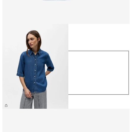
Talla
Talla
XS
S
M
L
XL
64,99 €