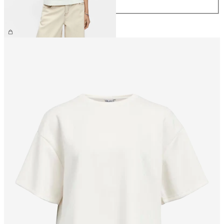
XL
26,99 €