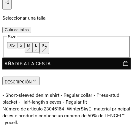
+
2
Seleccionar una talla
Guía de tallas
Size
XS
S
M
L
XL
AÑADIR A LA CESTA
DESCRIPCIÓN
- Short-sleeved denim shirt - Regular collar - Press-stud
placket - Half-length sleeves - Regular fit
Número de artículo 23046164_WinterSky
El material principal
de este producto contiene un mínimo de 50% de TENCEL™
Lyocell.