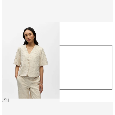
Talla
Talla
34
36
38
40
42
44
69,99 €