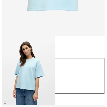
Talla
Talla
XS
S
M
L
XL
39,99 €