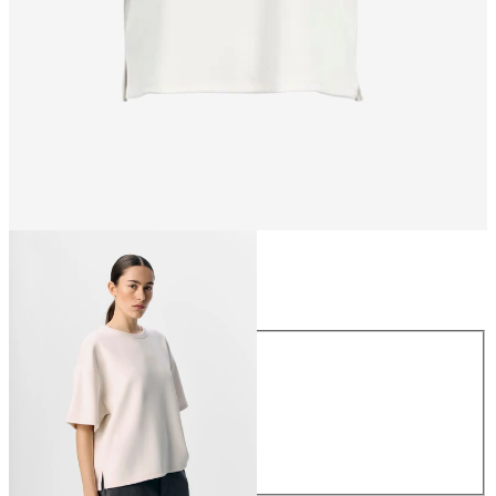
Talla
Talla
XS
S
M
L
XL