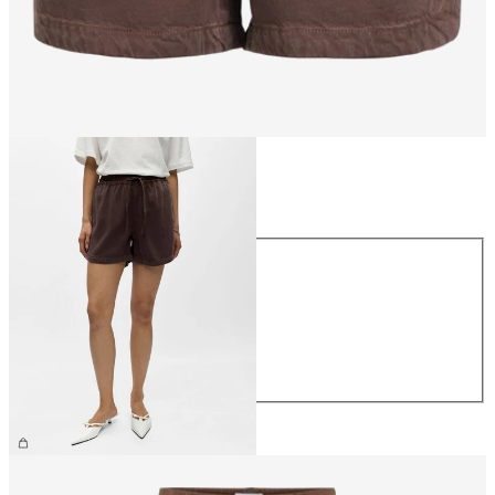
Talla
Talla
XS
S
M
L
XL
49,99 €