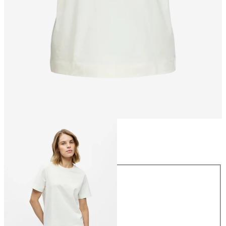
Talla
Talla
XS
S
M
L