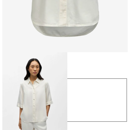
Talla
Talla
XS
S
M
L
XL
64,99 €