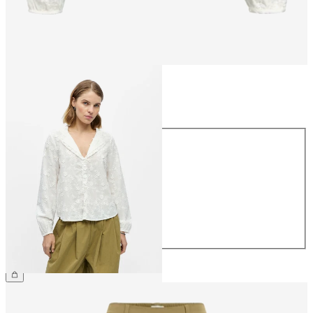
Talla
Talla
34
36
38
40
42
44
59,99 €